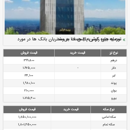
سرمایه بیمه کوثر به ۴ همت می‌رسد
نود ثانیه با فولاد سنگان
ارزش سهام عدالت بالا رفت
توصیه های رئیس پلیس فتا به مشتریان بانک ها در مورد
تقدیر دبیرکل سندیکای بیمه گران ایران از اقدامات مدیرعامل بیمه
رازی
پیشگیری از سرقت های مجازی
نوع ارز
قیمت خرید
قیمت فروش
درهم
399،800
دلار
-
1،925,000
لیر
34,100
پوند
1,980,100
یوان
210,000
یورو
1،715,400
نوع سکه
قیمت خرید
قیمت فروش
سکه امامی
1,850,100,000
سکه تمام
1,801,450,000