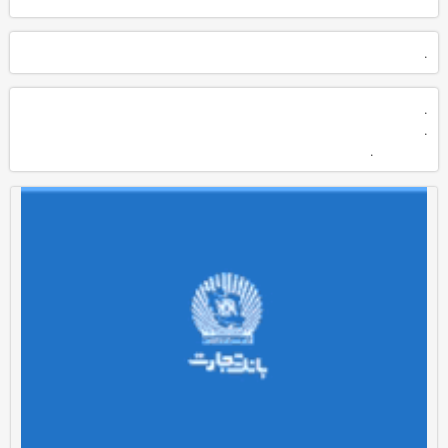
.
.
.
.