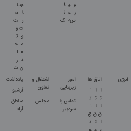
و
ی
ا
ج
ن
ر
م
ن
ا
ع
س
ه
ک
ر
ت
ت
و
و
ت
م
ج
ع
ا
د
ر
ن
ت
انرژی
اتاق ها
امور
اشتغال و
یادداشت
زیربنایی
تعاون
ا
ا
ا
آرشیو
ت
ت
ت
تماس با
مجلس
مناطق
ا
ا
ا
سردبیر
آزاد
ق
ق
ق
ا
ت
ت
ی
ه
ع