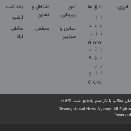
انرژی
اتاق ها
امور
اشتغال و
یادداشت
زیربنایی
تعاون
ا
ا
ا
آرشیو
ت
ت
ت
تماس با
مجلس
مناطق
ا
ا
ا
سردبیر
آزاد
ق
ق
ق
ا
ت
ت
ی
ه
ع
ر
ر
ا
ا
ا
و
ن
ن
ن
نقل مطالب با ذکر منبع بلامانع است. ©2016
Divaneghtesad News Agency. All Rights
Reserved