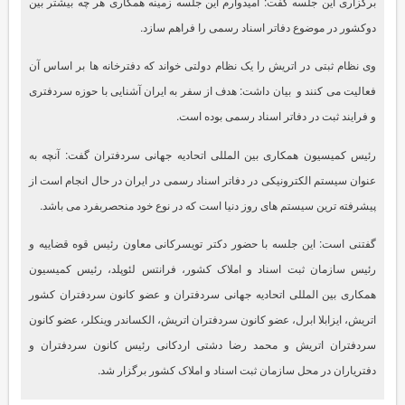
برگزاری این جلسه گفت: امیدوارم این جلسه زمینه همکاری هر چه بیشتر بین
دوکشور در موضوع دفاتر اسناد رسمی را فراهم سازد.
وی نظام ثبتی در اتریش را یک نظام دولتی خواند که دفترخانه ها بر اساس آن
فعالیت می کنند و بیان داشت: هدف از سفر به ایران آشنایی با حوزه سردفتری
و فرایند ثبت در دفاتر اسناد رسمی بوده است.
رئیس کمیسیون همکاری بین المللی اتحادیه جهانی سردفتران گفت: آنچه به
عنوان سیستم الکترونیکی در دفاتر اسناد رسمی در ایران در حال انجام است از
پیشرفته ترین سیستم های روز دنیا است که در نوع خود منحصربفرد می باشد.
گفتنی است: این جلسه با حضور دکتر تویسرکانی معاون رئیس قوه قضاییه و
رئیس سازمان ثبت اسناد و املاک کشور، فرانتس لئوپلد، رئیس کمیسیون
همکاری بین المللی اتحادیه جهانی سردفتران و عضو کانون سردفتران کشور
اتریش، ایزابلا ابرل، عضو کانون سردفتران اتریش، الکساندر وینکلر، عضو کانون
سردفتران اتریش و محمد رضا دشتی اردکانی رئیس کانون سردفتران و
دفتریاران در محل سازمان ثبت اسناد و املاک کشور برگزار شد.