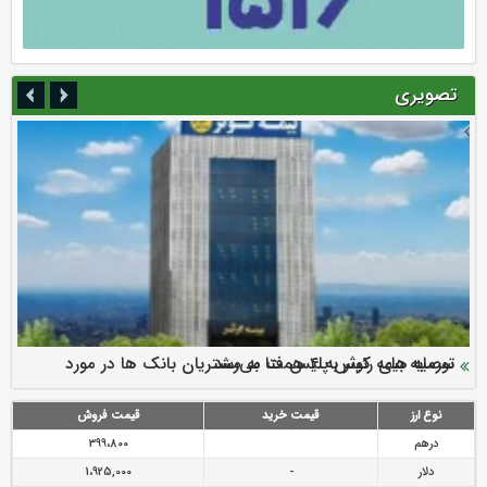
تصویری
سرمایه بیمه کوثر به ۴ همت می‌رسد
نود ثانیه با فولاد سنگان
ارزش سهام عدالت بالا رفت
توصیه های رئیس پلیس فتا به مشتریان بانک ها در مورد
تقدیر دبیرکل سندیکای بیمه گران ایران از اقدامات مدیرعامل بیمه
رازی
پیشگیری از سرقت های مجازی
نوع ارز
قیمت خرید
قیمت فروش
درهم
399،800
دلار
-
1،925,000