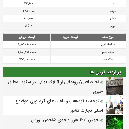
لیر
34,100
پوند
1,980,100
یوان
210,000
یورو
1،715,400
نوع سکه
قیمت خرید
قیمت فروش
سکه امامی
1,850,100,000
سکه تمام
1,801,450,000
سکه نیم
945,000,000
پربازدید ترین ها
اختصاصی/ رونمایی از ائتلاف‌ نهایی در سکوت مطلق
خبری
توجه به توسعه زیرساخت‌های کریدوری موضوع
اصلی تجارت کشور
جهش ۱۲۳ هزار واحدی شاخص بورس