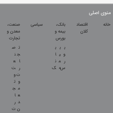
منوی اصلی
خانه
اقتصاد
بانک،
سیاسی
صنعت،
کلان
بیمه و
معدن و
بورس
تجارت
ب
ب
ب
ت
ص
و
ی
ا
ج
ن
ر
م
ن
ا
ع
س
ه
ک
ر
ت
ت
و
و
ت
م
ج
ع
ا
د
ر
ن
ت