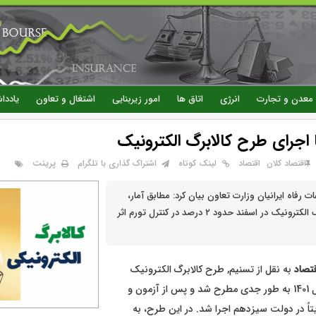
رفتن
به
محتوای
اصلی
معدن و تجارت
انرژی
اتاق ها
امور زیربنایی
اشتغال و تعاون
یاددا
ا اجرای طرح کالابرگ الکترونیک
پرینت
اقتصاد کلان
اقتصاد
لینک کوتاه
اشتراک گذاری با تلگرام
ات رفاه ایرانیان وزارت تعاون بیان کرد: مطابق آمار،
اجرای طرح کالابرگ الکترونیک در اسفند حدود ۲ درصد در کنترل تورم اثر
قتصاد
به نقل از تسنیم, طرح کالابرگ الکترونیک
نخستین‌بار در سال 1401 به طور جدی مطرح شد و پس از آزمون و
تاً در دولت سیزدهم اجرا شد. در این طرح، به