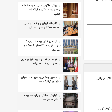
استعلام مانده اعتبار یا مشمولیت از طریق کد دستوری #1463*500* فراهم شده و مرکز تماس 021-6369 آماده
پیگرد قانونی برای سوءاستفاده
از تسهیلات بانکی و ارائه اسناد
جعلی
گام بلند ایران و پاکستان برای
توسعه همکاری‌های معدنی
ارائه پوشش بیمه خطر جنگ
برای تقویت بنگاه‌های کوچک و
متوسط
فولاد مبارکه در حوزه انرژی هیچ
یارانه‌ای دریافت نمی‌کند
حسین یعقوبی، سرپرست بنیان
لای جهانی
نوآوری فرانیک شد
گزارش عملکرد چهارماهه بیمه
آرمان منتشر شد
۸۰ درصدی نرخ تورم