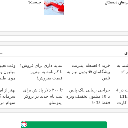
یی‌های دیجیتال
چیست؟
ی
ا به
خرید 4 قسطه اینترنت
ساینا داری برای فروش؟
ر ✅
پیشگامان ☎️ بدون نیاز به
با کارنامه به بهترین
میلیون و 
تلفن
قیمت بفروش!
موی طبیع
بدون پیش پرداخت در 4
جراحی زیبایی پلک پایین
تا ۳۰۰ دلار پاداش برای
بهتر از ا
قسط ✅ اینترنت LTE
با 10 میلیون تخفیف ویژه
ثبت نام جدید در بروکر
سرمایه گ
 کارت
فقط 35 ✨
اینوسلو
سهام مر