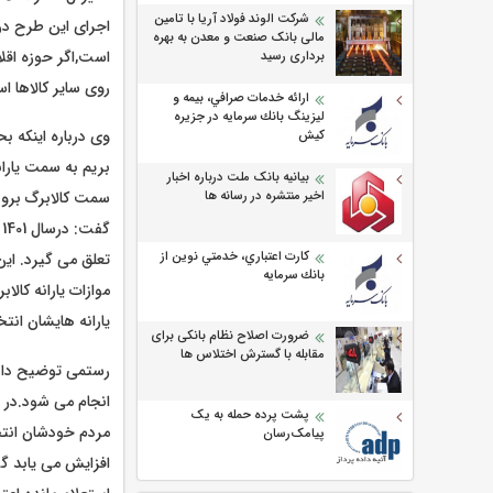
شرکت الوند فولاد آریا با تامین
مالی بانک صنعت و معدن به بهره
برداری رسید
روی سایر کالاها اس
ارائه خدمات صرافي، بيمه و
ليزينگ بانك سرمايه در جزيره
وی درباره اینکه ب
كيش
بریم به سمت یاران
بیانیه بانک ملت درباره اخبار
اخیر منتشره در رسانه ها
سمت کالابرگ برود 
گ
كارت اعتباري، خدمتي نوين از
تعلق می گیرد. این
بانك سرمايه
موازات یارانه کا
یارانه هایشان انتخ
ضرورت اصلاح نظام بانکی برای
مقابله با گسترش اختلاس ها
رستمی توضیح داد: 
انجام می شود.در ح
پشت پرده حمله به یک
مردم خودشان انتخاب
پیامک‌رسان
افزایش می یابد گ