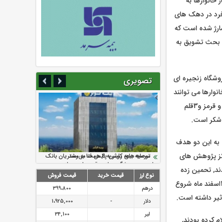
ر خانوارها به
فرد در دهک های
ر سرپرست خانوار شارژ شده است که
ی بحث تشویق به
سی برای همه مردم وجود دارد یا خیر؟ پاسخ داد: حدود 12 هزارفروشگاه زنجیره ای
تصویری
نوارها می توانند
با مراجعه به فروشگاه ها کالای خود را خریداری کنند.11 قلم کالای اساسی شامل برنج، گوشت سفید و قرمز و3قلم
 به این دو هدف
رکز پژوهش های
سرمایه بیمه کوثر به ۴ همت می‌رسد
نود ثانیه با فولاد سنگان
ارزش سهام عدالت بالا رفت
تقدیر دبیرکل سندیکای بیمه گران ایران از
توصیه های رئیس پلیس فتا به مشتریان بانک
اقدامات مدیرعامل بیمه رازی
ها در مورد پیشگیری از سرقت های مجازی
ند, تحمین زده
نوع ارز
قیمت خرید
قیمت فروش
بودند که حدود 8درصد باعث بهبود تغذیه مردم شده است. طرحی که ازسال جاری یعنی حدوداً‌از 12اسفند ماه شروع
درهم
399،800
أثیر داشته است.
دلار
-
1،925,000
لیر
34,100
م کرده بودند,