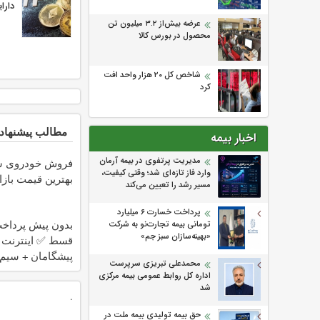
دارا
عرضه بیش‌از ۳.۲ میلیون تن
محصول در بورس کالا
شاخص کل ۲۰ هزار واحد افت
کرد
مطالب پیشنهاد
اخبار بیمه
مدیریت پرتفوی در بیمه آرمان
فروش خودروی شم
وارد فاز تازه‌ای شد؛ وقتی کیفیت،
بهترین قیمت بازا
مسیر رشد را تعیین می‌کند
پرداخت خسارت ۶ میلیارد
تومانی بیمه تجارت‌نو به شرکت
«بهینه‌سازان سبز جم»
پیشگامان + سیم
محمدعلی تبریزی سرپرست
رایگان
اداره كل روابط عمومی بیمه مركزی
شد
.
حق بیمه تولیدی بیمه ملت در