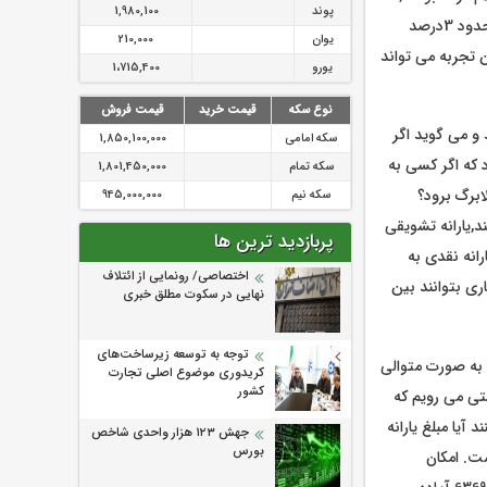
پوند
1,980,100
اجرای این طرح در اسفند حدود 2درصد در کنترل تورم اثر داشته است .میانگین تورم ماهانه تورم حدود 3درصد
یوان
210,000
 است و این تجربه می تواند
یورو
1،715,400
نوع سکه
قیمت خرید
قیمت فروش
 و می گوید اگر
سکه امامی
1,850,100,000
 که اگر کسی به
سکه تمام
1,801,450,000
ابرگ برود؟
سکه نیم
945,000,000
کنند,یارانه تشویقی
پربازدید ترین ها
انه نقدی به
اختصاصی/ رونمایی از ائتلاف‌
ی بتوانند بین
نهایی در سکوت مطلق خبری
توجه به توسعه زیرساخت‌های
ح به صورت متوالی
کریدوری موضوع اصلی تجارت
کشور
متی می رویم که
آیا مبلغ یارانه
جهش ۱۲۳ هزار واحدی شاخص
بورس
ت. امکان