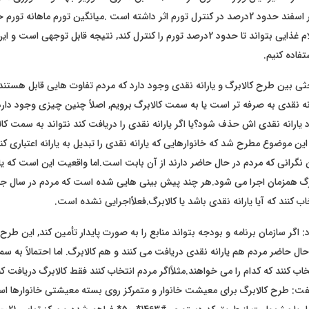
است,اگر حوزه اقلام غذایی بتواند تا حدود 2درصد تورم را کنترل کند, نتیجه قابل توجهی
تفاده کنیم.
حثی بین طرح کالابرگ و یارانه نقدی وجود دارد که مردم تفاوت هایی قابل هستند
ه نقدی به صرفه تر است یا به سمت کالابرگ برویم, اصلاً چنین چیزی وجود دارد
یارانه نقدی اش حذف شود؟یا اگر یارانه نقدی را دریافت کند نتواند به سمت کال
فت: درسال 1401 این موضوع مطرح شد که خانوارهایی که یارانه نقدی را تبدیل به یارانه اعتباری 
 نگرانی که مردم در حال حاضر دارند از آن بابت است.اما واقعیت این است که یار
لابرگ همزمان اجرا می شود.هر چند پیش بینی هایی شده است که مردم در سال جار
اب کنند که آیا یارانه نقدی باشد یا کالابرگ.فعلاً‌اجرایی نشده است.
اگر سازمان برنامه و بودجه بتواند منابع را به صورت پایدار تأمین کند, این طر
ال حاضر مردم هم یارانه نقدی دریافت می کنند و هم کالابرگ. اما احتمالاً‌ به س
 کنند که کدام را می خواهند.مثلاً‌اگر مردم انتخاب کنند فقط کالابرگ دریافت کنند 
فت: طرح کالابرگ برای معیشت خانوار و متمرکز روی بسته معیشتی خانوارها اس