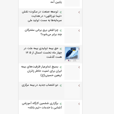
پایین آمد
توسعه صنعت در سکوت؛ نقش
«نیما نوراللهی» در هدایت
سرمایه‌ها به سمت تولید ملی
چرا قبض برق برخی مشترکان
چند برابر می‌شود؟
حق بیمه تولیدی بیمه ملت در
چهار ماه نخست امسال از 14.5
همت گذشت
بسیج تمام‌عیار ظرفیت‌های بیمه
ایران برای امنیت خاطر زائران
اربعین حسینی(ع)
دو انتصاب جدید در بیمه مرکزی
برگزاری ششمین كارگاه آموزشی
آشنایی با خدمات «تیم بانك»