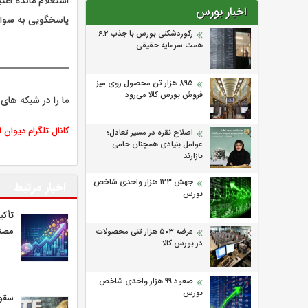
اخبار بورس
پاسخگویی به سوا
رکوردشکنی بورس با جذب ۶.۲
همت سرمایه حقیقی
۸۹۵ هزار تن محصول روی میز
فروش بورس کالا می‌‌رود
ما را در شبکه های 
کانال تلگرام دیوان 
اصلاح نقره در مسیر تعادل؛
عوامل بنیادی همچنان حامی
بازارند
جهش ۱۲۳ هزار واحدی شاخص
اخبار مرتبط
بورس
تأکی
مصنو
عرضه ۵۰۳ هزار تنی محصولات
در بورس کالا
صعود ۹۹ هزار واحدی شاخص
بورس
سقوط