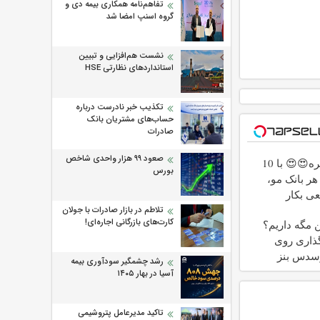
تفاهم‌نامه همکاری بیمه دی و
گروه اسنپ امضا شد
نشست هم‌افزایی و تبیین
استانداردهای نظارتی HSE
تکذیب خبر نادرست درباره
حساب‌های مشتریان بانک
صادرات
صعود ۹۹ هزار واحدی شاخص
وقت تغییره😍😍 با 10
بورس
هر بانک مو،
ی بکار
تلاطم در بازار صادرات با جولان
کارت‌های بازرگانی اجاره‌ای!
ین مگه داریم؟
ذاری روی
سدس بنز
رشد چشمگیر سودآوری بیمه
آسیا در بهار ۱۴۰۵
تاکید مدیرعامل پتروشیمی