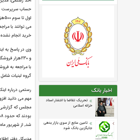
احد رستمی، مدیرکل د
حساب سرپرست خانو
می توانند با مراج
خرید انجام نشده
و 230هزار فر
گروه لبنیات شامل شیر, پنیر و ماست و
رستمی درباره این
اخبار بانک
مهم می دانید افز
تحریک تقاضا با انتشار اسناد
خزانه اسلامی
مجلس که گزارشی را
تامین منابع از سوی بازار بدهی
شد, از شهریور ماه
جایگزین بانک شود
مدیرکل دفتر اطلاعا