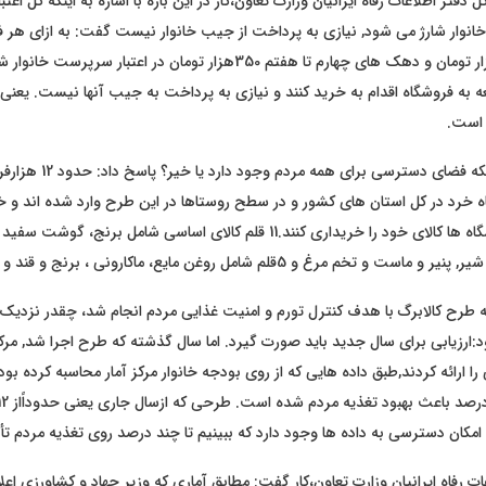
فتر اطلاعات رفاه ایرانیان وزارت تعاون،کار در این باره با اشاره به اینکه کل اعتبا
ار شارژ می شود, نیازی به پرداخت از جیب خانوار نیست گفت: به ازای هر 
اول تا سوم 500هزار تومان و دهک های چهارم تا هفتم 350هزار تومان در اعتبا
عه به فروشگاه اقدام به خرید کنند و نیازی به پرداخت به جیب آنها نیست. یعن
 است.
وی در پاسخ به اینکه فضای دستر
وشگاه خرد در کل استان های کشور و در سطح روستاها در این طرح وارد شده اند و خا
 تخم مرغ و 5قلم شامل روغن مایع، ماکارونی ، برنج و قند و شکر است.
که طرح کالابرگ با هدف کنترل تورم و امنیت غذایی مردم انجام شد، چقدر نزدیک
ود:ارزیابی برای سال جدید باید صورت گیرد. اما سال گذشته که طرح اجرا شد, م
 ارائه کردند,طبق داده هایی که از روی بودجه خانوار مرکز آمار محاسبه کرده بود
 امکان دسترسی به داده ها وجود دارد که ببینیم تا چند درصد روی تغذیه مردم ت
ت رفاه ایرانیان وزارت تعاون،کار گفت: مطابق آماری که وزیر جهاد و کشاورزی اعلا