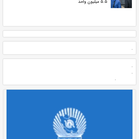
۵.۵ میلیون واحد
.
.
.
.