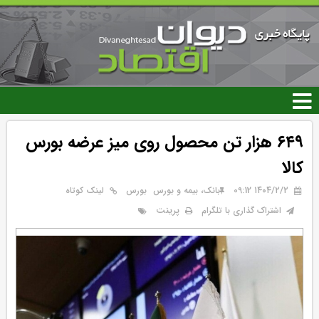
رفتن
به
محتوای
اصلی
۶۴۹ هزار تن محصول روی میز عرضه بورس
کالا
۱۴۰۴/۲/۲ 09:12
بانک، بیمه و بورس
بورس
لینک کوتاه
پرینت
اشتراک گذاری با تلگرام