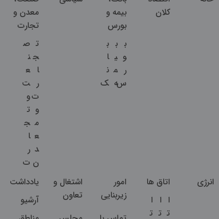
کلان
بیمه و
معدن و
بورس
تجارت
ب
ب
ب
ت
ص
و
ی
ا
ج
ن
ر
م
ن
ا
ع
س
ه
ک
ر
ت
ت
و
و
ت
م
ج
ع
ا
د
ر
ن
ت
انرژی
اتاق ها
امور
اشتغال و
یادداشت
زیربنایی
تعاون
ا
ا
ا
آرشیو
ت
ت
ت
تماس با
مجلس
مناطق