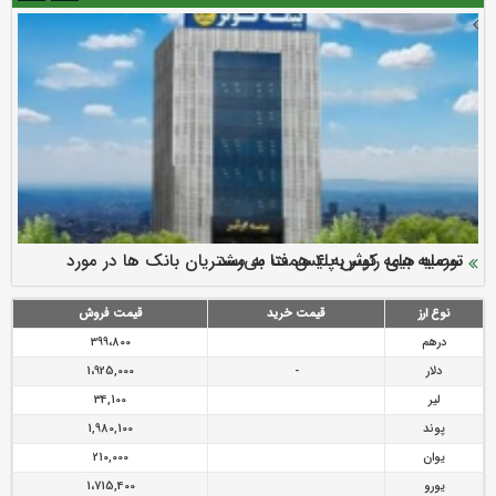
سرمایه بیمه کوثر به ۴ همت می‌رسد
نود ثانیه با فولاد سنگان
ارزش سهام عدالت بالا رفت
توصیه های رئیس پلیس فتا به مشتریان بانک ها در مورد
تقدیر دبیرکل سندیکای بیمه گران ایران از اقدامات مدیرعامل بیمه
رازی
پیشگیری از سرقت های مجازی
نوع ارز
قیمت خرید
قیمت فروش
درهم
399،800
دلار
-
1،925,000
لیر
34,100
پوند
1,980,100
یوان
210,000
یورو
1،715,400