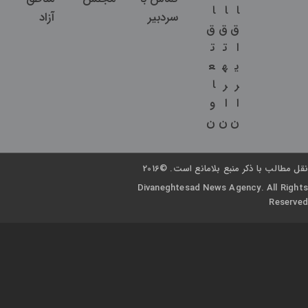
ا
ا
ا
سردبیر
آزاد
ق
ق
ق
ا
ت
ت
ی
ه
ع
ر
ر
ا
ا
ا
و
ن
ن
ن
نقل مطالب با ذکر منبع بلامانع است. ©2016
Divaneghtesad News Agency. All Rights
Reserved