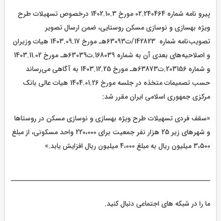
پیرو نامه شماره 02.240464 مورخ 1402.10.3 درخصوص تسهیلات طرح
ویژه بهسازی و نوسازی مسکن روستایی، ضمن ارسال تصویر
تصويب‌نامه‌‌ شماره 142823‏‏‏‏‏/ت63093هـ مورخ 1403.09.17 هیات وزیران
و اصلاحیه‌های بعدی آن به شماره 168039‏‏‏.ت63039هـ مورخ 1403.11.02
و شماره 203156‏‏‏.ت63873هـ مورخ 1403.12.25 به آگاهی می‌رساند
حسب تصمیمات متخذه در جلسه مورخ 1404.01.26 هیات عالی بانک
مرکزی جمهوری اسلامی ایران مقرر شد:
«سقف فردی تسهیلات طرح ویژه بهسازی و نوسازی مسکن در روستاها
و شهرهای زیر 25 هزار نفر جمعیت برای 220،000 واحد مسکونی، از مبلغ
3،500 میلیون ریال به مبلغ 4،000 میلیون ریال افزایش یابد.»
ما را در شبکه های اجتماعی دنبال کنید.