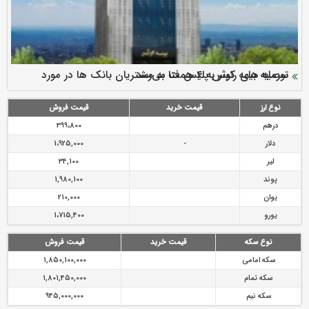
سرمایه بیمه کوثر به ۴ همت می‌رسد
نود ثانیه با فولاد سنگان
ارزش سهام عدالت بالا رفت
توصیه های رئیس پلیس فتا به مشتریان بانک ها در مورد
تقدیر دبیرکل سندیکای بیمه گران ایران از اقدامات مدیرعامل بیمه
رازی
پیشگیری از سرقت های مجازی
نوع ارز
قیمت خرید
قیمت فروش
درهم
399،800
دلار
-
1،925,000
لیر
34,100
پوند
1,980,100
یوان
210,000
یورو
1،715,400
نوع سکه
قیمت خرید
قیمت فروش
سکه امامی
1,850,100,000
سکه تمام
1,801,450,000
سکه نیم
945,000,000