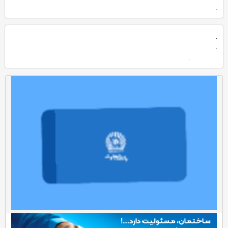
.
.
.
.