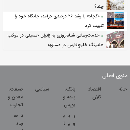
چند؟
«کچاد» با رشد ۲۶ درصدی درآمد، جایگاه خود را
تثبیت کرد
خدمت‌رسانی شبانه‌روزی به زائران حسینی در موکب
هلدینگ خلیج‌فارس در عسلویه
منوی اصلی
خانه
اقتصاد
بانک،
سیاسی
صنعت،
کلان
بیمه و
معدن و
بورس
تجارت
ب
ب
ب
ت
ص
و
ی
ا
ج
ن