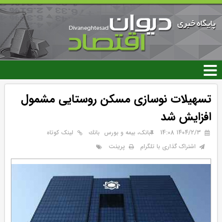
رفتن
به
محتوای
اصلی
تسهیلات نوسازی مسکن روستایی مشمول
افزایش شد
۱۴۰۴/۲/۳ 14:08
بانک، بیمه و بورس
بانك
لینک کوتاه
پرینت
اشتراک گذاری با تلگرام