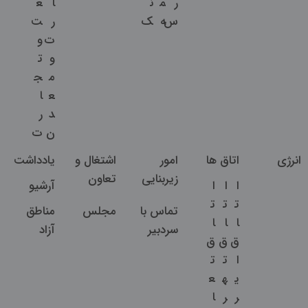
ر
م
ن
ا
ع
س
ه
ک
ر
ت
ت
و
و
ت
م
ج
ع
ا
د
ر
ن
ت
انرژی
اتاق ها
امور
اشتغال و
یادداشت
زیربنایی
تعاون
ا
ا
ا
آرشیو
ت
ت
ت
تماس با
مجلس
مناطق
ا
ا
ا
سردبیر
آزاد
ق
ق
ق
ا
ت
ت
ی
ه
ع
ر
ر
ا