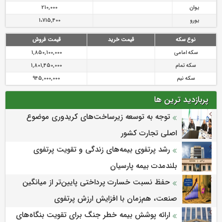
یوان
210,000
یورو
1،715,400
نوع سکه
قیمت خرید
قیمت فروش
سکه امامی
1,850,100,000
سکه تمام
1,801,450,000
سکه نیم
945,000,000
پربازدید ترین ها
توجه به توسعه زیرساخت‌های کریدوری موضوع
اصلی تجارت کشور
رشد پرتفوی بیمه‌های زندگی و تقویت پرتفوی
بلندمدت بیمه پارسیان
حفظ نسبت خسارت پرداختی پایین‌تر از میانگین
صنعت، هم‌زمان با افزایش ارزش پرتفوی
ارائه پوشش بیمه خطر جنگ برای تقویت بنگاه‌های