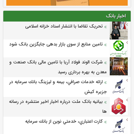
اخبار بانک
تحریک تقاضا با انتشار اسناد خزانه اسلامی
تامین منابع از سوی بازار بدهی جایگزین بانک شود
شرکت الوند فولاد آریا با تامین مالی بانک صنعت و
معدن به بهره برداری رسید
ارائه خدمات صرافي، بيمه و ليزينگ بانك سرمايه در
جزيره كيش
بیانیه بانک ملت درباره اخبار اخیر منتشره در رسانه
ها
كارت اعتباري، خدمتي نوين از بانك سرمايه