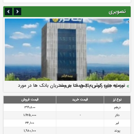
تصویری
سرمایه بیمه کوثر به ۴ همت می‌رسد
نود ثانیه با فولاد سنگان
ارزش سهام عدالت بالا رفت
توصیه های رئیس پلیس فتا به مشتریان بانک ها در مورد
تقدیر دبیرکل سندیکای بیمه گران ایران از اقدامات مدیرعامل بیمه
رازی
پیشگیری از سرقت های مجازی
نوع ارز
قیمت خرید
قیمت فروش
درهم
399،800
دلار
-
1،925,000
لیر
34,100
پوند
1,980,100