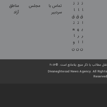
ت
ت
ت
تماس با
مجلس
مناطق
ا
ا
ا
سردبیر
آزاد
ق
ق
ق
ا
ت
ت
ی
ه
ع
ر
ر
ا
ا
ا
و
ن
ن
ن
نقل مطالب با ذکر منبع بلامانع است. ©2016
Divaneghtesad News Agency. All Rights
Reserved