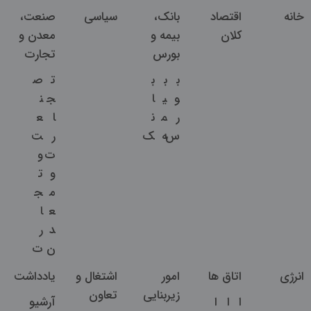
خانه
اقتصاد
بانک،
سیاسی
صنعت،
کلان
بیمه و
معدن و
بورس
تجارت
ب
ب
ب
ت
ص
و
ی
ا
ج
ن
ر
م
ن
ا
ع
س
ه
ک
ر
ت
ت
و
و
ت
م
ج
ع
ا
د
ر
ن
ت
انرژی
اتاق ها
امور
اشتغال و
یادداشت
زیربنایی
تعاون
ا
ا
ا
آرشیو