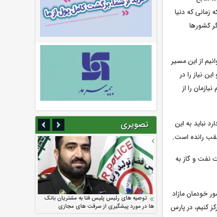
 زمانی که دنیا
گر کشورها
نیم از این مسیر
ین نیاز را در
یازمان را از
د نباید به این
تصویری
عقب رانده است.
ت نفت و گاز به
اوه بر رفع کمبود گاز کشور خودمان مازاد
سرمایه بیمه کوثر به ۴ همت می‌رسد
نود ثانیه با فولاد سنگان
ارزش سهام عدالت بالا رفت
تقدیر دبیرکل سندیکای بیمه گران ایران از
توصیه های رئیس پلیس فتا به مشتریان بانک
اقدامات مدیرعامل بیمه رازی
ها در مورد پیشگیری از سرقت های مجازی
ز کنیم، در پارس