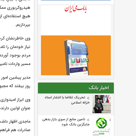
هیدروکربوری ممکن 
هیچ استفاده‌ای از
بپردازیم.
وی خاطرنشان کرد: 
نیاز خودمان را تام
مردم بوجود آورده‌ا
مسیر واردات تامین 
مدیر پیشین امور بی
روز بیفتد که مجبو
اخبار بانک
تحریک تقاضا با انتشار اسناد
وی ابراز امیدواری
خزانه اسلامی
عنوان اولین دارنده
تامین منابع از سوی بازار بدهی
جایگزین بانک شود
صادرات هم فراهم 