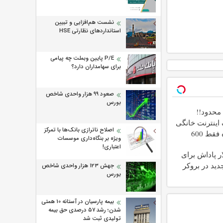
نشست هم‌افزایی و تبیین
استانداردهای نظارتی HSE
P/E پایین وبملت چه پیامی
برای سهامداران دارد؟
صعود ۹۹ هزار واحدی شاخص
بورس
حدود!!
گیگ اینترنت خانگی
اصلاح ناترازی بانک‌ها با تمرکز
180 روزه فقط 600
ویژه بر بنگاه‌داری موسسات
!!
اعتباری!
۳۰ دلار پاداش برای
دید در بروکر
جهش ۱۲۳ هزار واحدی شاخص
بورس
بیمه پارسیان در آستانه 10 همتی
شدن؛ رشد ۵۷ درصدی حق بیمه
تولیدی ثبت شد