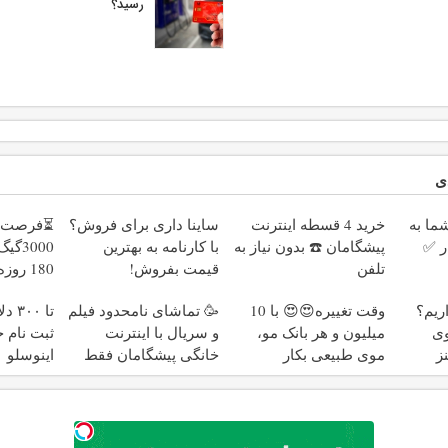
رسید؟
ی
ا به
خرید 4 قسطه اینترنت
ساینا داری برای فروش؟
⏳فرصت م
ر ✅
پیشگامان ☎️ بدون نیاز به
با کارنامه به بهترین
3000
تلفن
قیمت بفروش!
هزارتومان
اریم؟
وقت تغییره😍😍 با 10
🥳 تماشای نامحدود فیلم
تا ۰
وی
میلیون و هر بانک مو،
و سریال با اینترنت
ثبت نام ج
ز
موی طبیعی بکار
خانگی پیشگامان فقط
اینوسلو
ماهی 100