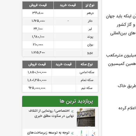
نوع ارز
قیمت خرید
قیمت فروش
درهم
399،800
 اینکه باید جهان
دلار
-
1،925,000
 گاز کشور
لیر
34,100
یت‌های بین‌المللی
پوند
1,980,100
یوان
210,000
یورو
1،715,400
ارش ایلنا، پیش‌تر تفاهم‌نامه‌ای برای واردات سالانه ۵۵ میلیارد مترمکعب گاز معادل حدود ۱۵۰ میلیون مترمکعب
جدهمین کمیسیون
نوع سکه
قیمت خرید
قیمت فروش
سکه امامی
1,850,100,000
سکه تمام
1,801,450,000
 طریق خاک
سکه نیم
945,000,000
پربازدید ترین ها
علام کرده
اختصاصی/ رونمایی از ائتلاف‌
نهایی در سکوت مطلق خبری
توجه به توسعه زیرساخت‌های