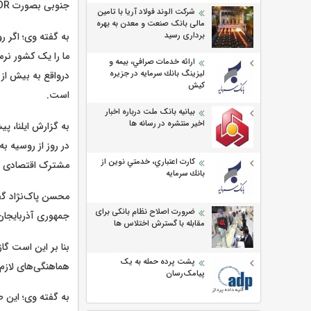
جنوبی بصورت EOR و IOR برداشت داشته و پروژه فشارافزایی را به سرانجام برسانیم.
شرکت الوند فولاد آریا با تامین
مالی بانک صنعت و معدن به بهره
برداری رسید
به گفته وی؛ اگر رو
ما را یک کشور نر
ارائه خدمات صرافي، بيمه و
ليزينگ بانك سرمايه در جزيره
كيش
است.
بیانیه بانک ملت درباره اخبار
اخیر منتشره در رسانه ها
در روز از روسیه 
كارت اعتباري، خدمتي نوين از
مشترک اقتصادی د
بانك سرمايه
محسن پاک‌نژاد گفت
ضرورت اصلاح نظام بانکی برای
جمهوری آذربایجان
مقابله با گسترش اختلاس ها
بنا بر این است گا
پشت پرده حمله به یک
هماهنگی‌های لازم 
پیامک‌رسان
به گفته وی؛ این ط