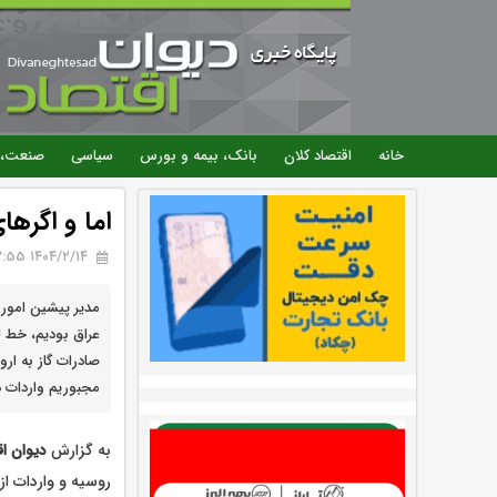
خانه
اقتصاد کلان
بانک، بیمه و بورس
سیاسی
صنعت، 
اما و اگرها
۱۴۰۴/۲/۱۴ 12:55
مدیر پیشین امور ب
عراق بودیم، خط لو
صادرات گاز به ار
مجبوریم واردات د
به گزارش
دیوان اق
روسیه و واردات از