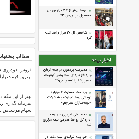
عرضه بیش‌از ۳.۲ میلیون تن
محصول در بورس کالا
شاخص کل ۲۰ هزار واحد افت
کرد
مطالب پیشنهاد
اخبار بیمه
فروش خودروی شم
مدیریت پرتفوی در بیمه آرمان
وارد فاز تازه‌ای شد؛ وقتی کیفیت،
بهترین قیمت بازا
مسیر رشد را تعیین می‌کند
پرداخت خسارت ۶ میلیارد
بهتر از این مگه د
تومانی بیمه تجارت‌نو به شرکت
سرمایه گذاری ر
«بهینه‌سازان سبز جم»
سهام مرسدس بن
محمدعلی تبریزی سرپرست
اداره كل روابط عمومی بیمه مركزی
شد
.
حق بیمه تولیدی بیمه ملت در