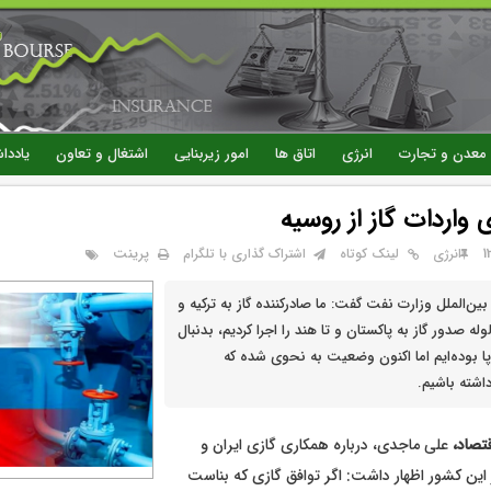
رفتن
به
محتوای
اصلی
معدن و تجارت
انرژی
اتاق ها
امور زیربنایی
اشتغال و تعاون
یاددا
ی واردات گاز از روسیه
پرینت
انرژی
لینک کوتاه
اشتراک گذاری با تلگرام
ین‌الملل وزارت نفت گفت: ما صادرکننده گاز به ترکیه و
له صدور گاز به پاکستان و تا هند را اجرا کردیم، بدنبال
وپا بوده‌ایم اما اکنون وضعیت به نحوی شده که
اشته باشیم.
تصاد،
علی ماجدی، درباره همکاری گازی ایران و
 این کشور اظهار داشت: اگر توافق گازی که بناست