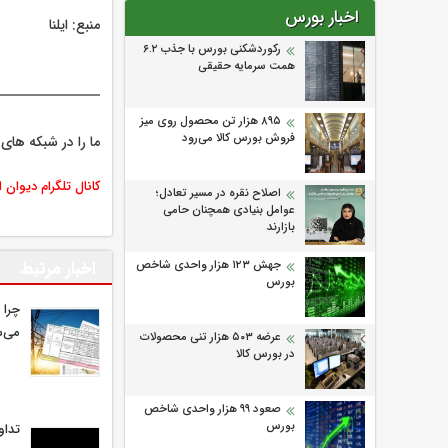
اخبار بورس
منبع: ایلنا
رکوردشکنی بورس با جذب ۶.۲
همت سرمایه حقیقی
۸۹۵ هزار تن محصول روی میز
فروش بورس کالا می‌‌رود
ما را در شبکه های 
کانال تلگرام دیوان 
اصلاح نقره در مسیر تعادل؛
عوامل بنیادی همچنان حامی
بازارند
اخبار مرتبط
جهش ۱۲۳ هزار واحدی شاخص
بورس
چرا 
می‌ش
عرضه ۵۰۳ هزار تنی محصولات
در بورس کالا
صعود ۹۹ هزار واحدی شاخص
بورس
تداو