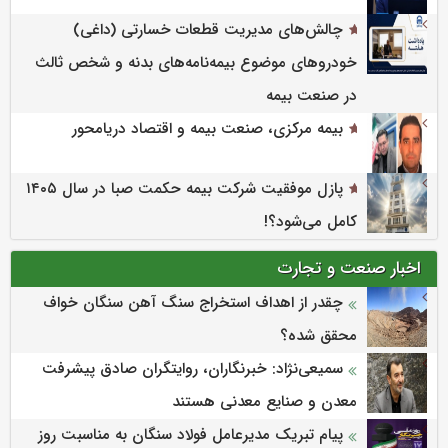
چالش‌های مدیریت قطعات خسارتی (داغی)
خودروهای موضوع بیمه‌نامه‌های بدنه و شخص ثالث
در صنعت بیمه
بیمه مرکزی، صنعت بیمه و اقتصاد دریامحور
پازل موفقیت شرکت بیمه حکمت صبا در سال ۱۴۰۵
کامل می‌شود؟!
اخبار صنعت و تجارت
چقدر از اهداف استخراج سنگ آهن سنگان خواف
محقق شده؟
سمیعی‌نژاد: خبرنگاران، روایتگران صادق پیشرفت
معدن و صنایع معدنی هستند
پیام تبریک مدیرعامل فولاد سنگان به مناسبت روز