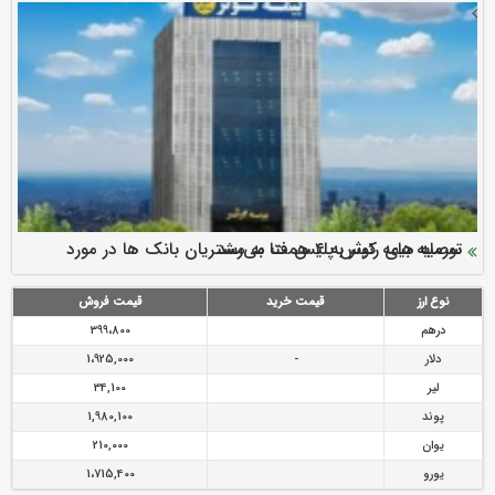
سرمایه بیمه کوثر به ۴ همت می‌رسد
نود ثانیه با فولاد سنگان
ارزش سهام عدالت بالا رفت
توصیه های رئیس پلیس فتا به مشتریان بانک ها در مورد
تقدیر دبیرکل سندیکای بیمه گران ایران از اقدامات مدیرعامل بیمه
رازی
پیشگیری از سرقت های مجازی
نوع ارز
قیمت خرید
قیمت فروش
درهم
399،800
دلار
-
1،925,000
لیر
34,100
پوند
1,980,100
یوان
210,000
یورو
1،715,400