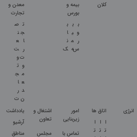
کلان
بیمه و
معدن و
بورس
تجارت
ب
ب
ب
ت
ص
و
ی
ا
ج
ن
ر
م
ن
ا
ع
س
ه
ک
ر
ت
ت
و
و
ت
م
ج
ع
ا
د
ر
ن
ت
انرژی
اتاق ها
امور
اشتغال و
یادداشت
زیربنایی
تعاون
ا
ا
ا
آرشیو
ت
ت
ت
تماس با
مجلس
مناطق