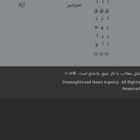
ا
ا
ا
سردبیر
آزاد
ق
ق
ق
ا
ت
ت
ی
ه
ع
ر
ر
ا
ا
ا
و
ن
ن
ن
نقل مطالب با ذکر منبع بلامانع است. ©2016
Divaneghtesad News Agency. All Rights
Reserved