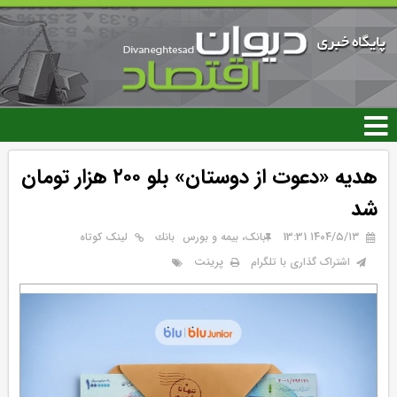
رفتن
به
محتوای
اصلی
هدیه «دعوت از دوستان» بلو ۲۰۰ هزار تومان
شد
۱۴۰۴/۵/۱۳ 13:31
بانک، بیمه و بورس
بانك
لینک کوتاه
پرینت
اشتراک گذاری با تلگرام