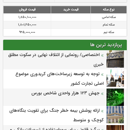
نوع سکه
قیمت خرید
قیمت فروش
سکه امامی
1,850,100,000
سکه تمام
1,801,450,000
سکه نیم
945,000,000
پربازدید ترین ها
اختصاصی/ رونمایی از ائتلاف‌ نهایی در سکوت مطلق
خبری
توجه به توسعه زیرساخت‌های کریدوری موضوع
اصلی تجارت کشور
جهش ۱۲۳ هزار واحدی شاخص بورس
ارائه پوشش بیمه خطر جنگ برای تقویت بنگاه‌های
کوچک و متوسط
پیگرد قانونی برای سوءاستفاده از تسهیلات بانکی و