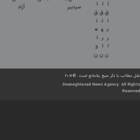
ا
ا
ا
سردبیر
آزاد
ق
ق
ق
ا
ت
ت
ی
ه
ع
ر
ر
ا
ا
ا
و
ن
ن
ن
نقل مطالب با ذکر منبع بلامانع است. ©2016
Divaneghtesad News Agency. All Rights
Reserved