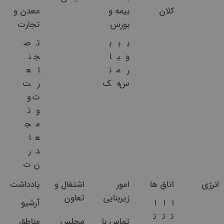
کلان
بیمه و
معدن و
بورس
تجارت
ب
ب
ب
ت
ص
و
ی
ا
ج
ن
ر
م
ن
ا
ع
س
ه
ک
ر
ت
ت
و
و
ت
م
ج
ع
ا
د
ر
ن
ت
انرژی
اتاق ها
امور
اشتغال و
یادداشت
زیربنایی
تعاون
ا
ا
ا
آرشیو
ت
ت
ت
تماس با
مجلس
مناطق