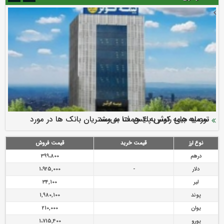
سرمایه بیمه کوثر به ۴ همت می‌رسد
نود ثانیه با فولاد سنگان
ارزش سهام عدالت بالا رفت
توصیه های رئیس پلیس فتا به مشتریان بانک ها در مورد
تقدیر دبیرکل سندیکای بیمه گران ایران از اقدامات مدیرعامل بیمه
رازی
پیشگیری از سرقت های مجازی
نوع ارز
قیمت خرید
قیمت فروش
درهم
399،800
دلار
-
1،925,000
لیر
34,100
پوند
1,980,100
یوان
210,000
یورو
1،715,400