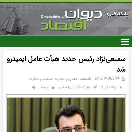
رفتن
به
محتوای
اصلی
سمیعی‌نژاد رئیس جدید هیأت عامل ایمیدرو
شد
۱۴۰۴/۷/۱۴ 12:25
صنعت، معدن و تجارت
صنعت و تجارت
پرینت
لینک کوتاه
اشتراک گذاری با تلگرام