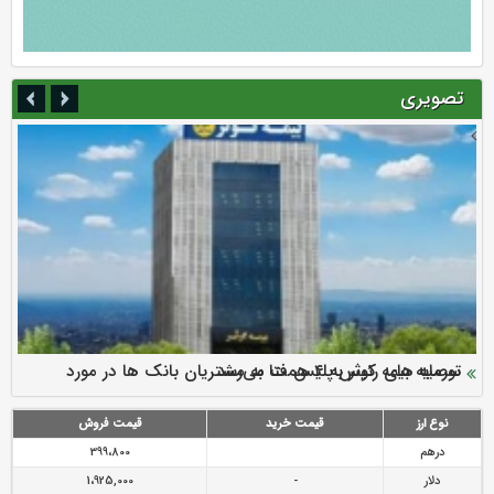
تصویری
سرمایه بیمه کوثر به ۴ همت می‌رسد
نود ثانیه با فولاد سنگان
ارزش سهام عدالت بالا رفت
توصیه های رئیس پلیس فتا به مشتریان بانک ها در مورد
تقدیر دبیرکل سندیکای بیمه گران ایران از اقدامات مدیرعامل بیمه
رازی
پیشگیری از سرقت های مجازی
نوع ارز
قیمت خرید
قیمت فروش
درهم
399،800
دلار
-
1،925,000