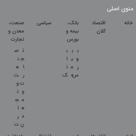
منوی اصلی
خانه
اقتصاد
بانک،
سیاسی
صنعت،
کلان
بیمه و
معدن و
بورس
تجارت
ب
ب
ب
ت
ص
و
ی
ا
ج
ن
ر
م
ن
ا
ع
س
ه
ک
ر
ت
ت
و
و
ت
م
ج
ع
ا
د
ر
ن
ت