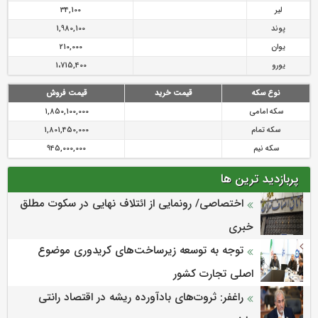
لیر
34,100
پوند
1,980,100
یوان
210,000
یورو
1،715,400
نوع سکه
قیمت خرید
قیمت فروش
سکه امامی
1,850,100,000
سکه تمام
1,801,450,000
سکه نیم
945,000,000
پربازدید ترین ها
اختصاصی/ رونمایی از ائتلاف‌ نهایی در سکوت مطلق
خبری
توجه به توسعه زیرساخت‌های کریدوری موضوع
اصلی تجارت کشور
راغفر: ثروت‌های بادآورده ریشه در اقتصاد رانتی