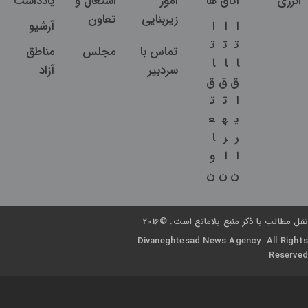
انرژی
اتاق ها
امور
اشتغال و
یادداشت
زیربنایی
تعاون
ا
ا
ا
آرشیو
ت
ت
ت
تماس با
مجلس
مناطق
ا
ا
ا
سردبیر
آزاد
ق
ق
ق
ا
ت
ت
ی
ه
ع
ر
ر
ا
ا
ا
و
ن
ن
ن
نقل مطالب با ذکر منبع بلامانع است. ©2016
Divaneghtesad News Agency. All Rights
Reserved