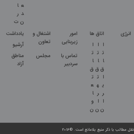
ع
ا
د
ر
ن
ت
انرژی
اتاق ها
امور
اشتغال و
یادداشت
زیربنایی
تعاون
ا
ا
ا
آرشیو
ت
ت
ت
تماس با
مجلس
مناطق
ا
ا
ا
سردبیر
آزاد
ق
ق
ق
ا
ت
ت
ی
ه
ع
ر
ر
ا
ا
ا
و
ن
ن
ن
نقل مطالب با ذکر منبع بلامانع است. ©2016