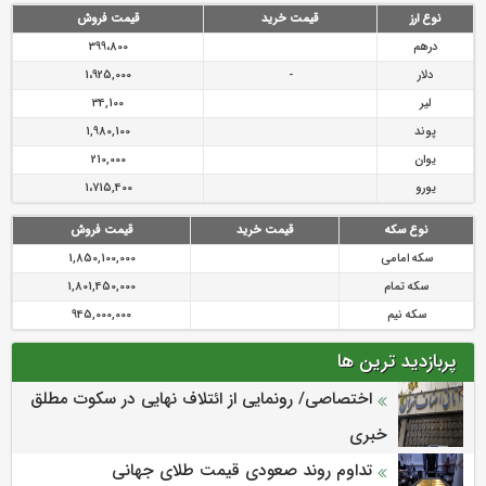
رازی
پیشگیری از سرقت های مجازی
نوع ارز
قیمت خرید
قیمت فروش
درهم
399،800
دلار
-
1،925,000
لیر
34,100
پوند
1,980,100
یوان
210,000
یورو
1،715,400
نوع سکه
قیمت خرید
قیمت فروش
سکه امامی
1,850,100,000
سکه تمام
1,801,450,000
سکه نیم
945,000,000
پربازدید ترین ها
اختصاصی/ رونمایی از ائتلاف‌ نهایی در سکوت مطلق
خبری
تداوم روند صعودی قیمت طلای جهانی