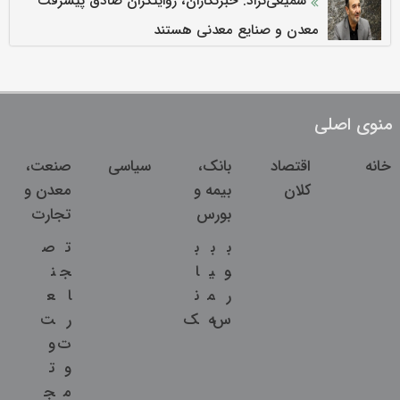
سمیعی‌نژاد: خبرنگاران، روایتگران صادق پیشرفت
معدن و صنایع معدنی هستند
منوی اصلی
خانه
اقتصاد
بانک،
سیاسی
صنعت،
کلان
بیمه و
معدن و
بورس
تجارت
ب
ب
ب
ت
ص
و
ی
ا
ج
ن
ر
م
ن
ا
ع
س
ه
ک
ر
ت
ت
و
و
ت
م
ج