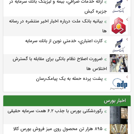
ارائه خدمات صرافي، بيمه و ليزينگ بانك سرمايه در
جزيره كيش
بیانیه بانک ملت درباره اخبار اخیر منتشره در رسانه
ها
كارت اعتباري، خدمتي نوين از بانك سرمايه
ضرورت اصلاح نظام بانکی برای مقابله با گسترش
اختلاس ها
پشت پرده حمله به یک پیامک‌رسان
اخبار بورس
رکوردشکنی بورس با جذب ۶.۲ همت سرمایه حقیقی
۸۹۵ هزار تن محصول روی میز فروش بورس کالا