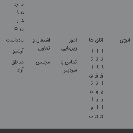
م
ج
ع
ا
د
ر
ن
ت
انرژی
اتاق ها
امور
اشتغال و
یادداشت
زیربنایی
تعاون
ا
ا
ا
آرشیو
ت
ت
ت
تماس با
مجلس
مناطق
ا
ا
ا
سردبیر
آزاد
ق
ق
ق
ا
ت
ت
ی
ه
ع
ر
ر
ا
ا
ا
و
ن
ن
ن