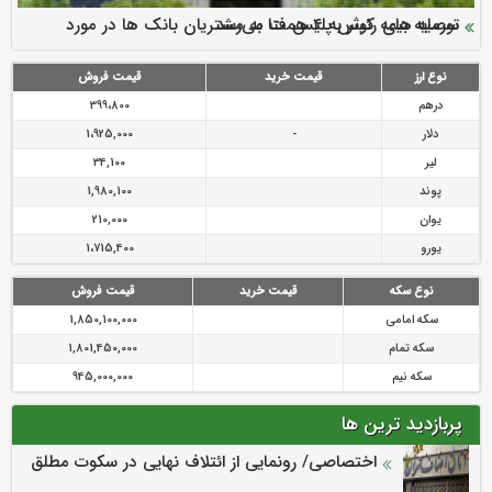
سرمایه بیمه کوثر به ۴ همت می‌رسد
نود ثانیه با فولاد سنگان
ارزش سهام عدالت بالا رفت
توصیه های رئیس پلیس فتا به مشتریان بانک ها در مورد
تقدیر دبیرکل سندیکای بیمه گران ایران از اقدامات مدیرعامل بیمه
رازی
پیشگیری از سرقت های مجازی
نوع ارز
قیمت خرید
قیمت فروش
درهم
399،800
دلار
-
1،925,000
لیر
34,100
پوند
1,980,100
یوان
210,000
یورو
1،715,400
نوع سکه
قیمت خرید
قیمت فروش
سکه امامی
1,850,100,000
سکه تمام
1,801,450,000
سکه نیم
945,000,000
پربازدید ترین ها
اختصاصی/ رونمایی از ائتلاف‌ نهایی در سکوت مطلق