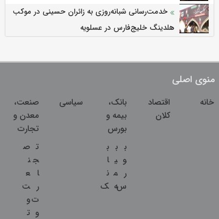
خدمت‌رسانی شبانه‌روزی به زائران حسینی در موکب
هلدینگ خلیج‌فارس در عسلویه
منوی اصلی
خانه
اقتصاد
بانک،
سیاسی
صنعت،
کلان
بیمه و
معدن و
بورس
تجارت
ب
ب
ب
ت
ص
و
ی
ا
ج
ن
ر
م
ن
ا
ع
س
ه
ک
ر
ت
ت
و
و
ت