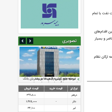
 نفت با تمام
 اقدام‌های
ضر و بسیار
تصویری
 ارکان نظام
سرمایه بیمه کوثر به ۴ همت می‌رسد
نود ثانیه با فولاد سنگان
ارزش سهام عدالت بالا رفت
تقدیر دبیرکل سندیکای بیمه گران ایران از
توصیه های رئیس پلیس فتا به مشتریان بانک
اقدامات مدیرعامل بیمه رازی
ها در مورد پیشگیری از سرقت های مجازی
نوع ارز
قیمت خرید
قیمت فروش
درهم
399،800
دلار
-
1،925,000
لیر
34,100