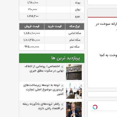
پوند
1,980,100
یوان
210,000
یورو
1،715,400
رانه سوخت در
نوع سکه
قیمت خرید
قیمت فروش
سکه امامی
1,850,100,000
سکه تمام
1,801,450,000
سکه نیم
945,000,000
خت به کجا
پربازدید ترین ها
اختصاصی/ رونمایی از ائتلاف‌
نهایی در سکوت مطلق خبری
توجه به توسعه زیرساخت‌های
کریدوری موضوع اصلی تجارت
کشور
راغفر: ثروت‌های بادآورده ریشه
در اقتصاد رانتی دارند