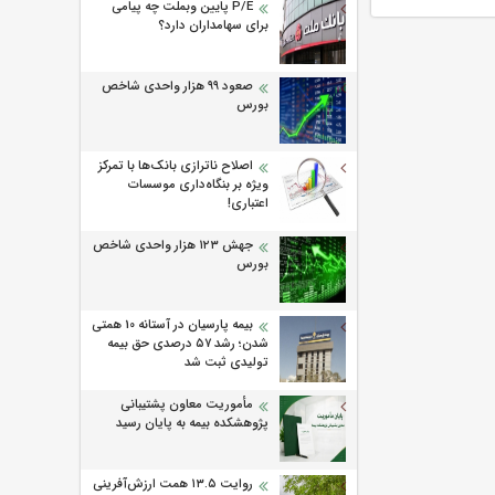
P/E پایین وبملت چه پیامی
برای سهامداران دارد؟
صعود ۹۹ هزار واحدی شاخص
بورس
اصلاح ناترازی بانک‌ها با تمرکز
ویژه بر بنگاه‌داری موسسات
اعتباری!
جهش ۱۲۳ هزار واحدی شاخص
بورس
بیمه پارسیان در آستانه 10 همتی
شدن؛ رشد ۵۷ درصدی حق بیمه
تولیدی ثبت شد
مأموریت معاون پشتیبانی
پژوهشكده بیمه به پایان رسید
روایت ۱۳.۵ همت ارزش‌آفرینی