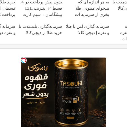
دمدت با
به هر اندازه ای که
بدون پیش پرداخت در 4
خرید طلا
‌کالا
میخوای میتونی طلا
قسط ✅ اینترنت LTE
قسطی از 
بخری از سرمایه ات
پیشگامان + سیم کارت
پرداخت 12 ماهه )
محافظت کنی
رایگان
ه
سرمایه گذاری امن با طلا
سرمایه‌گذاری بلندمدت با
سرمایه گذ
قره
و نقره | دیجی کالا
خرید طلا از دیجی‌کالا
و نقره دی
ات