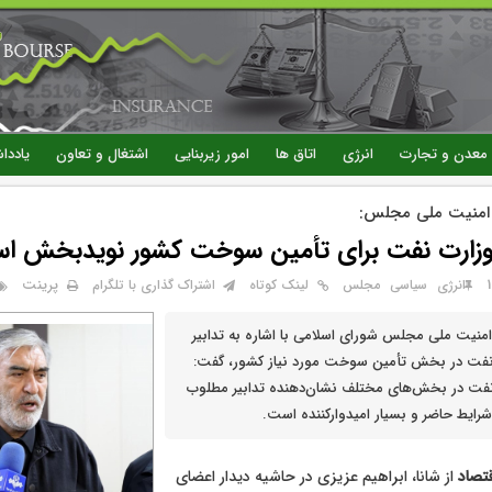
رفتن
به
محتوای
اصلی
معدن و تجارت
انرژی
اتاق ها
امور زیربنایی
اشتغال و تعاون
یاددا
امنیت ملی مجلس:
وزارت نفت برای تأمین سوخت کشور نویدبخش ا
پرینت
انرژی
سیاسی
مجلس
لینک کوتاه
اشتراک گذاری با تلگرام
نیت ملی مجلس شورای اسلامی با اشاره به تدابیر
ت در بخش تأمین سوخت مورد نیاز کشور، گفت:
 نفت در بخش‌های مختلف نشان‌دهنده تدابیر مطلوب
 شرایط حاضر و بسیار امیدوارکننده است.
قتصاد
از شانا، ابراهیم عزیزی در حاشیه دیدار اعضای