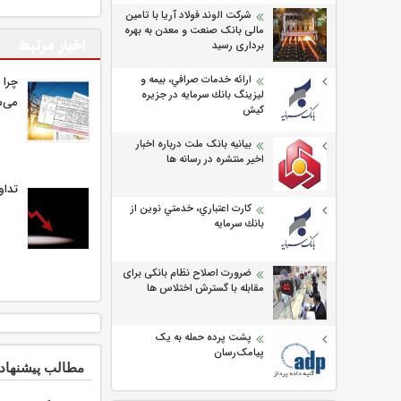
شرکت الوند فولاد آریا با تامین
مالی بانک صنعت و معدن به بهره
اخبار مرتبط
برداری رسید
ارائه خدمات صرافي، بيمه و
چرا 
ليزينگ بانك سرمايه در جزيره
می‌ش
كيش
بیانیه بانک ملت درباره اخبار
اخیر منتشره در رسانه ها
تداو
كارت اعتباري، خدمتي نوين از
بانك سرمايه
ضرورت اصلاح نظام بانکی برای
مقابله با گسترش اختلاس ها
پشت پرده حمله به یک
پیامک‌رسان
مطالب پیشنهاد