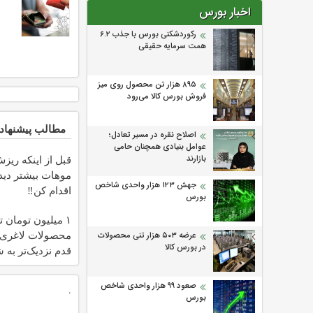
اخبار بورس
رکوردشکنی بورس با جذب ۶.۲
همت سرمایه حقیقی
۸۹۵ هزار تن محصول روی میز
فروش بورس کالا می‌‌رود
مطالب پیشنهاد
اصلاح نقره در مسیر تعادل؛
عوامل بنیادی همچنان حامی
قبل از اینکه ریز
بازارند
موهات بیشتر دید
جهش ۱۲۳ هزار واحدی شاخص
اقدام کن‼️
بورس
۱ میلیون تومان 
محصولات لاغری؛
عرضه ۵۰۳ هزار تنی محصولات
در بورس کالا
قدم نزدیک‌تر به 
کاهش وزن
صعود ۹۹ هزار واحدی شاخص
.
بورس