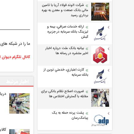
شرکت الوند فولاد آریا با تامین
مالی بانک صنعت و معدن به بهره
برداری رسید
ارائه خدمات صرافي، بيمه و
ليزينگ بانك سرمايه در جزيره
كيش
ما را در شبکه های 
بیانیه بانک ملت درباره اخبار
اخیر منتشره در رسانه ها
کانال تلگرام دیوان 
كارت اعتباري، خدمتي نوين از
بانك سرمايه
اخبار مرتبط
ضرورت اصلاح نظام بانکی برای
دریا
مقابله با گسترش اختلاس ها
پشت پرده حمله به یک
پیامک‌رسان
کالا