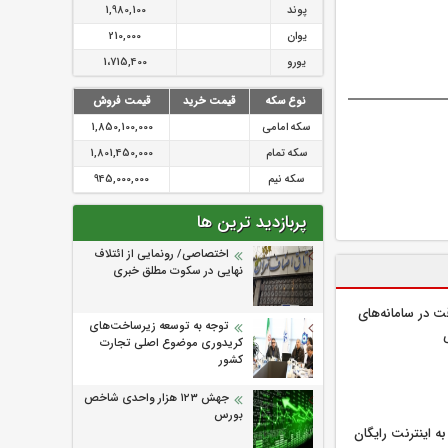
پوند
1,980,100
یوان
210,000
یورو
1،715,400
نوع سکه
قیمت خرید
قیمت فروش
سکه امامی
1,850,100,000
سکه تمام
1,801,450,000
سکه نیم
945,000,000
پربازدید ترین ها
اختصاصی/ رونمایی از ائتلاف‌
نهایی در سکوت مطلق خبری
ت در سامانه‌های
توجه به توسعه زیرساخت‌های
ی
کریدوری موضوع اصلی تجارت
کشور
جهش ۱۲۳ هزار واحدی شاخص
بورس
ه اینترنت رایگان