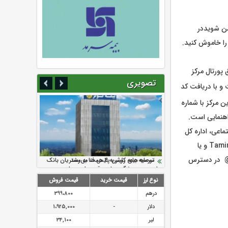
وب اپلیکیشن شویددر
پورتال مرکز
تصویری
و با دریافت کد
 مرکز با شماره
ماعی، اداره کل
روابط عمومی است، لذا به کلیه مخاطبین گرامی توصیه می‌شود موضوعات را از طریق وبسایت Tamin.ir و یا
ا و صفحات رسمی سازمان که در کلیه شبکه‌های اجتماعی با نشانی مشترک Tamin_Media@ در دسترس
سرمایه بیمه کوثر به ۴ همت می‌رسد
نود ثانیه با فولاد سنگان
ارزش سهام عدالت بالا رفت
تقدیر دبیرکل سندیکای بیمه گران ایران از
توصیه های رئیس پلیس فتا به مشتریان بانک
اقدامات مدیرعامل بیمه رازی
ها در مورد پیشگیری از سرقت های مجازی
نوع ارز
قیمت خرید
قیمت فروش
درهم
399،800
دلار
-
1،925,000
لیر
34,100