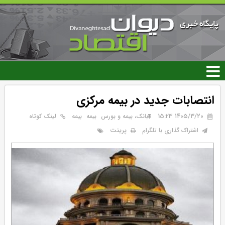
رفتن
به
محتوای
اصلی
انتصابات جدید در بیمه مرکزی
۱۴۰۵/۳/۲۰ 15:23
بانک، بیمه و بورس
بيمه
بیمه
لینک کوتاه
پرینت
اشتراک گذاری با تلگرام