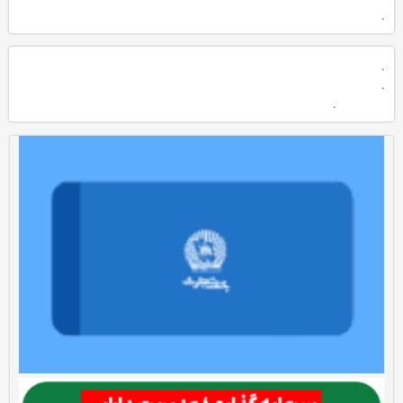
.
.
.
.