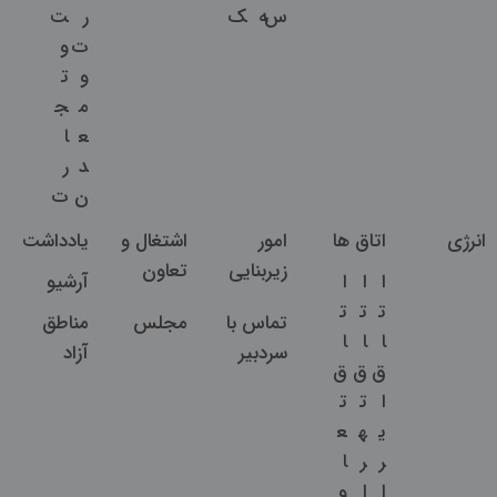
س
ه
ک
ر
ت
ت
و
و
ت
م
ج
ع
ا
د
ر
ن
ت
انرژی
اتاق ها
امور
اشتغال و
یادداشت
زیربنایی
تعاون
ا
ا
ا
آرشیو
ت
ت
ت
تماس با
مجلس
مناطق
ا
ا
ا
سردبیر
آزاد
ق
ق
ق
ا
ت
ت
ی
ه
ع
ر
ر
ا
ا
ا
و