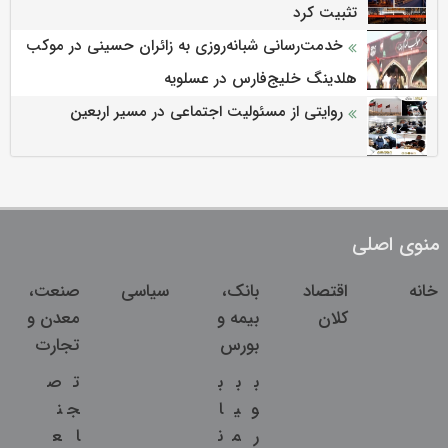
تثبیت کرد
خدمت‌رسانی شبانه‌روزی به زائران حسینی در موکب
هلدینگ خلیج‌فارس در عسلویه
روایتی از مسئولیت اجتماعی در مسیر اربعین
منوی اصلی
خانه
اقتصاد
بانک،
سیاسی
صنعت،
کلان
بیمه و
معدن و
بورس
تجارت
ب
ب
ب
ت
ص
و
ی
ا
ج
ن
ر
م
ن
ا
ع