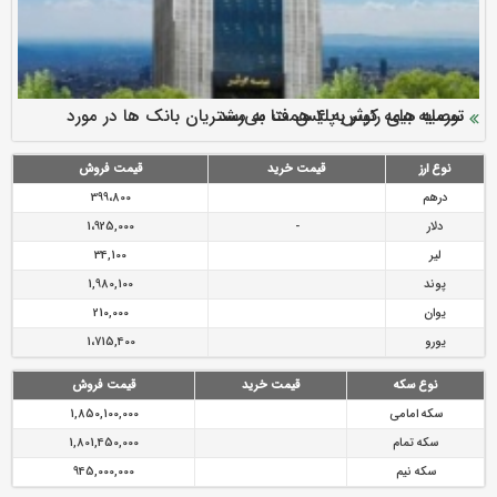
سرمایه بیمه کوثر به ۴ همت می‌رسد
نود ثانیه با فولاد سنگان
ارزش سهام عدالت بالا رفت
توصیه های رئیس پلیس فتا به مشتریان بانک ها در مورد
تقدیر دبیرکل سندیکای بیمه گران ایران از اقدامات مدیرعامل بیمه
رازی
پیشگیری از سرقت های مجازی
نوع ارز
قیمت خرید
قیمت فروش
درهم
399،800
دلار
-
1،925,000
لیر
34,100
پوند
1,980,100
یوان
210,000
یورو
1،715,400
نوع سکه
قیمت خرید
قیمت فروش
سکه امامی
1,850,100,000
سکه تمام
1,801,450,000
سکه نیم
945,000,000