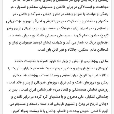
مجاهدت و ایستادگی در برابر ظالمان و مستبدان، محکم و استوار ، در
بندگی و عبادت، با تقوا و زاهد، در علم و دانش ، سرآمد و فاضل ، در
حکمرانی ، مقتدر و با صلابت ، در دوراندیشی، احیاگر غرور و عزت ایرانی
و اسلامی ، در احیای زبان ، فرهنگ و حفظ مرز و بوم ، ایرانی ترین رهبر
تاریخ، حضرت امام شهید ، سید علی حسینی خامنه ای ، برای همه ما ،
افتخاری بزرگ به شمار می آید و شهادت ایشان توسط فرعونیان زمان و
ضحاکان عالم، سنگین، جانکاه و غیر قابل باور است.
اما این روزها پس از بیش از چهار ماه فراق همراه با مقاومت جانانه
نیروهای مسلح قهرمان و حضور مردم مبعوث شده در خیابان ، نوبت به
وداع با ابر مرد تاریخ ایران اسلامی رسیده است ، روزها و شب های
پیش رو ، روزهای اشک و غم فراق ، روزهای قدردانی از پدر و قائد امت ،
روزهای نمایش همبستگی و اتحاد مردم قدر شناس ایران است ، پس با
چشمانی اشکبار ، دلی محزون و با مشتهای گره کرده در برابر قاتلان و
دجالان تاریخ در وداع و تشییع تاریخی امام امت ، متحد و منسجم می
آییم تا ضمن نمایش وحدت و اقتدار، جانمان را تا بهشت بدرقه کنیم .