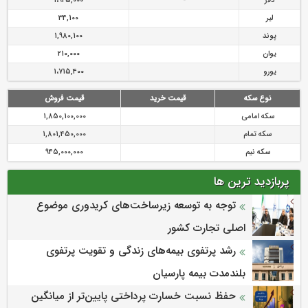
دلار
-
1،925,000
لیر
34,100
پوند
1,980,100
یوان
210,000
یورو
1،715,400
نوع سکه
قیمت خرید
قیمت فروش
سکه امامی
1,850,100,000
سکه تمام
1,801,450,000
سکه نیم
945,000,000
پربازدید ترین ها
توجه به توسعه زیرساخت‌های کریدوری موضوع
اصلی تجارت کشور
رشد پرتفوی بیمه‌های زندگی و تقویت پرتفوی
بلندمدت بیمه پارسیان
حفظ نسبت خسارت پرداختی پایین‌تر از میانگین