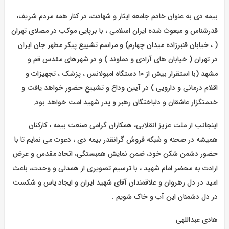
بیمه دی به عنوان خادم جامعه ایثار و شهادت، در کنار همه مردم شریف،
قدرشناس و مبعوث شده ایران اسلامی ، با برپایی موکب در مصلای تهران
( ، خیابان قنبرزاده میدان چهارم) و مراسم تشییع پیکر مطهر جان ایران
در تهران ( خیابان های آزادی و دماوند ) و در شهرهای مقدس قم و
مشهد (با استقرار بیش از ۱۰ دستگاه امبولانس ، پزشک ، تجهیزات و
اقلام درمانی و دارویی ) در آیین وداع و تشییع حضور خواهد یافت و
خدمتگزار عاشقان و دلباختگان رهبر و پدر شهید امت خواهد بود.
اینجانب از ملت عزیز انقلابی، همکاران گرامی صنعت بیمه ، کارکنان
همیشه در صحنه و شبکه فروش گرانقدر بیمه دی ، دعوت می نمایم‌ تا با
حضور دشمن شکن خود، ضمن نمایش همبستگی، اتحاد مقدس و عرض
ارادت به محضر امام شهید ، با ترسیم تصویری از همدلی و وحدت، باعث
امید در دل رهروان و علاقمندان آقای شهید ایران و ایجاد یاس و شکست
در دل دشمنان این آب و خاک شویم .
هادی عبداللهی