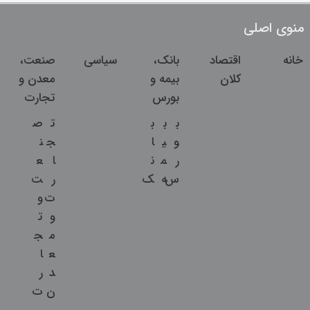
منوی اصلی
خانه
اقتصاد
بانک،
سیاسی
صنعت،
کلان
بیمه و
معدن و
بورس
تجارت
ب
ب
ب
ت
ص
و
ی
ا
ج
ن
ر
م
ن
ا
ع
س
ه
ک
ر
ت
ت
و
و
ت
م
ج
ع
ا
د
ر
ن
ت