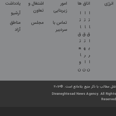
انرژی
اتاق ها
امور
اشتغال و
یادداشت
زیربنایی
تعاون
ا
ا
ا
آرشیو
ت
ت
ت
تماس با
مجلس
مناطق
ا
ا
ا
سردبیر
آزاد
ق
ق
ق
ا
ت
ت
ی
ه
ع
ر
ر
ا
ا
ا
و
ن
ن
ن
نقل مطالب با ذکر منبع بلامانع است. ©2016
Divaneghtesad News Agency. All Rights
Reserved