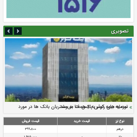
تصویری
سرمایه بیمه کوثر به ۴ همت می‌رسد
نود ثانیه با فولاد سنگان
ارزش سهام عدالت بالا رفت
توصیه های رئیس پلیس فتا به مشتریان بانک ها در مورد
تقدیر دبیرکل سندیکای بیمه گران ایران از اقدامات مدیرعامل بیمه
رازی
پیشگیری از سرقت های مجازی
نوع ارز
قیمت خرید
قیمت فروش
درهم
399،800