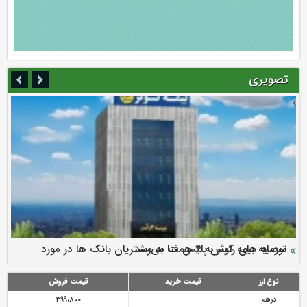
تصویری
سرمایه بیمه کوثر به ۴ همت می‌رسد
نود ثانیه با فولاد سنگان
ارزش سهام عدالت بالا رفت
توصیه های رئیس پلیس فتا به مشتریان بانک ها در مورد
تقدیر دبیرکل سندیکای بیمه گران ایران از اقدامات مدیرعامل بیمه
رازی
پیشگیری از سرقت های مجازی
نوع ارز
قیمت خرید
قیمت فروش
درهم
399،800