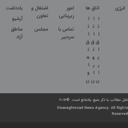
انرژی
اتاق ها
امور
اشتغال و
یادداشت
زیربنایی
تعاون
ا
ا
ا
آرشیو
ت
ت
ت
تماس با
مجلس
مناطق
ا
ا
ا
سردبیر
آزاد
ق
ق
ق
ا
ت
ت
ی
ه
ع
ر
ر
ا
ا
ا
و
ن
ن
ن
نقل مطالب با ذکر منبع بلامانع است. ©2016
Divaneghtesad News Agency. All Rights
Reserved