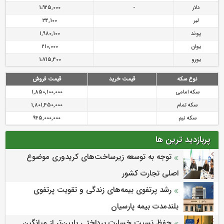
دلار
-
1،925,000
لیر
34,100
پوند
1,980,100
یوان
210,000
یورو
1،715,400
نوع سکه
قیمت خرید
قیمت فروش
سکه امامی
1,850,100,000
سکه تمام
1,801,450,000
سکه نیم
945,000,000
پربازدید ترین ها
توجه به توسعه زیرساخت‌های کریدوری موضوع
اصلی تجارت کشور
رشد پرتفوی بیمه‌های زندگی و تقویت پرتفوی
بلندمدت بیمه پارسیان
حفظ نسبت خسارت پرداختی پایین‌تر از میانگین