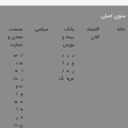
منوی اصلی
خانه
اقتصاد
بانک،
سیاسی
صنعت،
کلان
بیمه و
معدن و
بورس
تجارت
ب
ب
ب
ت
ص
و
ی
ا
ج
ن
ر
م
ن
ا
ع
س
ه
ک
ر
ت
ت
و
و
ت
م
ج
ع
ا
د
ر
ن
ت