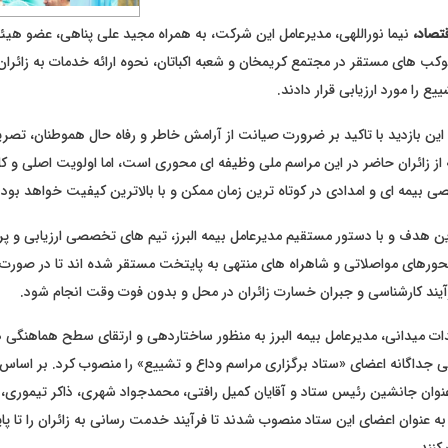
تصاد،
نیما نوراللهی، مدیرعامل این شرکت، به همراه مجید علی پناهی، عضو هی
موکب های مستقر در مجتمع کریمخان و شعبه اکباتان، نحوه ارائه خدمات به زائران
یع را مورد ارزیابی قرار دادند.
 این بازدید با تاکید بر ضرورت صیانت از آرامش خاطر و رفاه حال هموطنان، تصری
از زائران حاضر در این مراسم ملی وظیفه ای محوری است، اما اولویت اصلی و کلی
 بیمه ای و امدادی در کوتاه ترین زمان ممکن و با بالاترین کیفیت خواهد بود.
ین هدف و با دستور مستقیم مدیرعامل بیمه البرز، تیم های تخصصی ارزیابی و 
حورهای مواصلاتی و شاهراه های منتهی به پایتخت مستقر شده اند تا در صورت 
رآیند کارشناسی و جبران خسارت زائران در محل و بدون فوت وقت انجام شود.
دات میدانی، مدیرعامل بیمه البرز به منظور ساختاردهی و ارتقای سطح هماهنگی 
 جداگانه اعضای «ستاد برگزاری مراسم وداع و تشییع» را منصوب کرد. بر اساس ا
عنوان جانشین رئیس ستاد و آقایان کمیل رافتی، محمدجواد شهری، ذاکر تیموری
ه عنوان اعضای این ستاد منصوب شدند تا فرآیند خدمت رسانی به زائران را تا پای