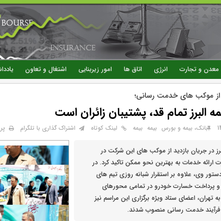
رفتن
به
محتوای
اصلی
معدن و تجارت
انرژی
اتاق ها
امور زیربنایی
اشتغال و تعاون
یاددا
ل از موکب های خدمت رسانی؛
یمه البرز تمام قد، پشتیبان زائران است
پر
بانک، بیمه و بورس
بيمه
بیمه
لینک کوتاه
اشتراک گذاری با تلگرام
برز در جریان بازدید از موکب های این شرکت در
 ارائه خدمات به بهترین نحو ممکن تاکید کرد. در
ستور وی، علاوه بر استقرار شبانه روزی تیم های
و پرداخت خسارت خودرو در تمامی محورهای
 تهران، اعضای ستاد ویژه برگزاری این مراسم نیز
رآیند خدمت رسانی منصوب شدند.