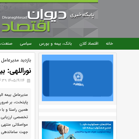
خانه
اقتصاد کلان
بانک، بیمه و بورس
سیاسی
صنعت، 
بازدید مدیرعام
نوراللهی: ب
۱۴۰۵/۴/۱۴ 14:39
مدیرعامل بیمه ال
پایتخت، بر ضرورت
همین راستا و با د
تخصصی ارزیابی 
مواصلاتی منتهی به
جهت ساماندهی ف