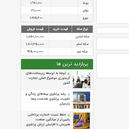
پوند
1,980,100
یوان
210,000
یورو
1،715,400
نوع سکه
قیمت خرید
قیمت فروش
سکه امامی
1,850,100,000
سکه تمام
1,801,450,000
سکه نیم
945,000,000
پربازدید ترین ها
توجه به توسعه زیرساخت‌های
کریدوری موضوع اصلی تجارت
کشور
رشد پرتفوی بیمه‌های زندگی و
تقویت پرتفوی بلندمدت بیمه
پارسیان
حفظ نسبت خسارت پرداختی
پایین‌تر از میانگین صنعت،
هم‌زمان با افزایش ارزش پرتفوی