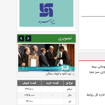
تصویری
یلیارد تومانی بیمه
زان سبز جم»
سرمایه بیمه کوثر به ۴ همت می‌رسد
نود ثانیه با فولاد سنگان
ارزش سهام عدالت بالا رفت
تقدیر دبیرکل سندیکای بیمه گران ایران از
توصیه های رئیس پلیس فتا به مشتریان بانک
اقدامات مدیرعامل بیمه رازی
ها در مورد پیشگیری از سرقت های مجازی
نوع ارز
قیمت خرید
قیمت فروش
درهم
399،800
اره كل روابط
دلار
-
1،925,000
لیر
34,100