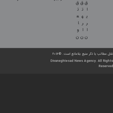
ق
ق
ق
ا
ت
ت
ی
ه
ع
ر
ر
ا
ا
ا
و
ن
ن
ن
نقل مطالب با ذکر منبع بلامانع است. ©2016
Divaneghtesad News Agency. All Rights
Reserved