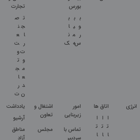
بورس
تجارت
ب
ب
ب
ت
ص
و
ی
ا
ج
ن
ر
م
ن
ا
ع
س
ه
ک
ر
ت
ت
و
و
ت
م
ج
ع
ا
د
ر
ن
ت
انرژی
اتاق ها
امور
اشتغال و
یادداشت
زیربنایی
تعاون
ا
ا
ا
آرشیو
ت
ت
ت
تماس با
مجلس
مناطق
ا
ا
ا
سردبیر
آزاد