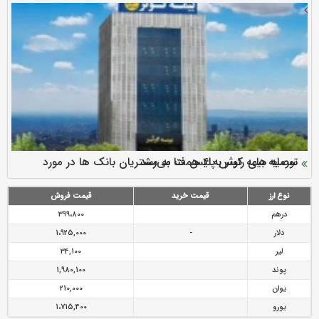
سرمایه بیمه کوثر به ۴ همت می‌رسد
نود ثانیه با فولاد سنگان
ارزش سهام عدالت بالا رفت
توصیه های رئیس پلیس فتا به مشتریان بانک ها در مورد
تقدیر دبیرکل سندیکای بیمه گران ایران از اقدامات مدیرعامل بیمه
رازی
پیشگیری از سرقت های مجازی
نوع ارز
قیمت خرید
قیمت فروش
درهم
399،800
دلار
-
1،925,000
لیر
34,100
پوند
1,980,100
یوان
210,000
یورو
1،715,400