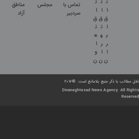
ت
ت
ت
تماس با
مجلس
مناطق
ا
ا
ا
سردبیر
آزاد
ق
ق
ق
ا
ت
ت
ی
ه
ع
ر
ر
ا
ا
ا
و
ن
ن
ن
نقل مطالب با ذکر منبع بلامانع است. ©2016
Divaneghtesad News Agency. All Rights
Reserved