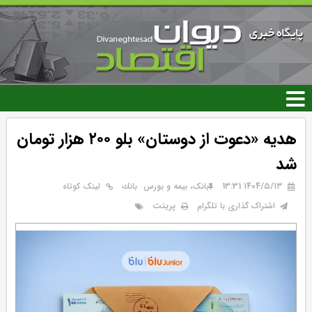
رفتن
به
محتوای
اصلی
هدیه «دعوت از دوستان» بلو ۲۰۰ هزار تومان
شد
۱۴۰۴/۵/۱۳ 13:31
بانک، بیمه و بورس
بانك
لینک کوتاه
پرینت
اشتراک گذاری با تلگرام