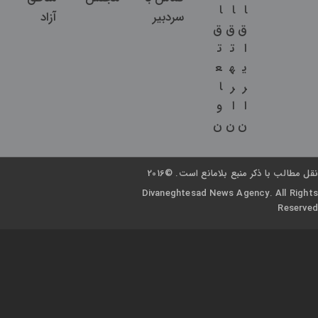
ا
ا
ا
سردبیر
آزاد
ق
ق
ق
ا
ت
ت
ی
ه
ع
ر
ر
ا
ا
ا
و
ن
ن
ن
نقل مطالب با ذکر منبع بلامانع است. ©2016
Divaneghtesad News Agency. All Rights
Reserved