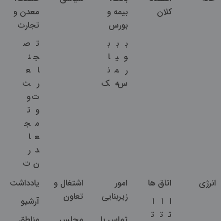
کلان
بیمه و
معدن و
بورس
تجارت
ب
ب
ب
ت
ص
و
ی
ا
ج
ن
ر
م
ن
ا
ع
س
ه
ک
ر
ت
ت
و
و
ت
م
ج
ع
ا
د
ر
ن
ت
انرژی
اتاق ها
امور
اشتغال و
یادداشت
زیربنایی
تعاون
ا
ا
ا
آرشیو
ت
ت
ت
تماس با
مجلس
مناطق