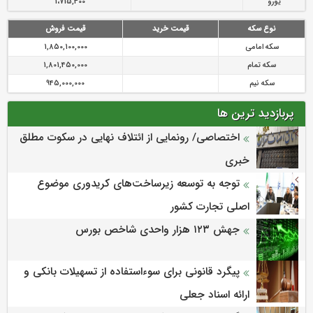
یورو
1،715,400
نوع سکه
قیمت خرید
قیمت فروش
سکه امامی
1,850,100,000
سکه تمام
1,801,450,000
سکه نیم
945,000,000
پربازدید ترین ها
اختصاصی/ رونمایی از ائتلاف‌ نهایی در سکوت مطلق
خبری
توجه به توسعه زیرساخت‌های کریدوری موضوع
اصلی تجارت کشور
جهش ۱۲۳ هزار واحدی شاخص بورس
پیگرد قانونی برای سوءاستفاده از تسهیلات بانکی و
ارائه اسناد جعلی