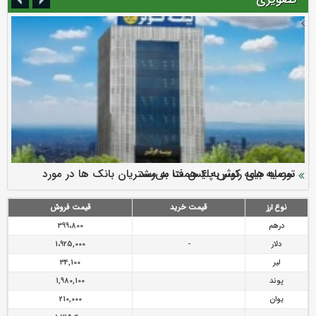
سرمایه بیمه کوثر به ۴ همت می‌رسد
نود ثانیه با فولاد سنگان
ارزش سهام عدالت بالا رفت
توصیه های رئیس پلیس فتا به مشتریان بانک ها در مورد
تقدیر دبیرکل سندیکای بیمه گران ایران از اقدامات مدیرعامل بیمه
رازی
پیشگیری از سرقت های مجازی
نوع ارز
قیمت خرید
قیمت فروش
درهم
399،800
دلار
-
1،925,000
لیر
34,100
پوند
1,980,100
یوان
210,000