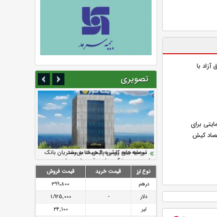
آزاد با
تصویری
ایتی برای
تصاد کیش
سرمایه بیمه کوثر به ۴ همت می‌رسد
نود ثانیه با فولاد سنگان
ارزش سهام عدالت بالا رفت
تقدیر دبیرکل سندیکای بیمه گران ایران از
توصیه های رئیس پلیس فتا به مشتریان بانک
اقدامات مدیرعامل بیمه رازی
ها در مورد پیشگیری از سرقت های مجازی
نوع ارز
قیمت خرید
قیمت فروش
درهم
399،800
دلار
-
1،925,000
لیر
34,100