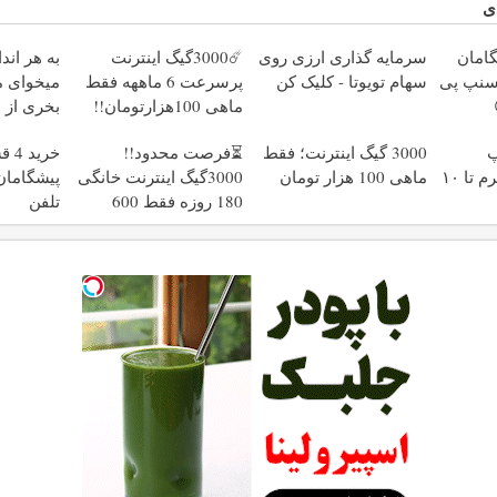
ی
LT پیشگامان
سرمایه گذاری ارزی روی
☄️3000گیگ اینترنت
به هر اند
ز اسنپ پی
سهام تویوتا - کلیک کن
پرسرعت 6 ماههه فقط
میخوای م
ماهی 100هزارتومان!!
بخری از 
محافظت 
پ
3000 گیگ اینترنت؛ فقط
⏳فرصت محدود!!
خری
طلاسی، از ۰.۵ گرم تا ۱۰
ماهی 100 هزار تومان
3000گیگ اینترنت خانگی
پیشگامان 
180 روزه فقط 600
تلفن
هزارتومان!!