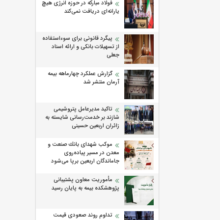
فولاد مبارکه در حوزه انرژی هیچ
یارانه‌ای دریافت نمی‌کند
پیگرد قانونی برای سوءاستفاده
از تسهیلات بانکی و ارائه اسناد
جعلی
گزارش عملکرد چهارماهه بیمه
آرمان منتشر شد
تاکید مدیرعامل پتروشیمی
شازند بر خدمت‌رسانی شایسته به
زائران اربعین حسینی
موكب شهدای بانك صنعت و
معدن در مسیر پیاده‌روی
جاماندگان اربعین برپا می‌شود
مأموریت معاون پشتیبانی
پژوهشكده بیمه به پایان رسید
تداوم روند صعودی قیمت