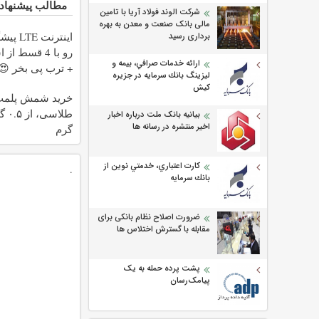
مطالب پیشنهاد
شرکت الوند فولاد آریا با تامین
مالی بانک صنعت و معدن به بهره
اینترنت E
برداری رسید
رو با 4 قسط ا
ارائه خدمات صرافي، بيمه و
+ ترب پی بخر 😍
ليزينگ بانك سرمايه در جزيره
كيش
خرید شمش پلم
بیانیه بانک ملت درباره اخبار
اخیر منتشره در رسانه ها
گرم
كارت اعتباري، خدمتي نوين از
.
بانك سرمايه
ضرورت اصلاح نظام بانکی برای
مقابله با گسترش اختلاس ها
پشت پرده حمله به یک
پیامک‌رسان