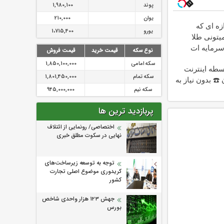
پوند
1,980,100
یوان
210,000
ازه ای که
یورو
1،715,400
یتونی طلا
سرمایه ات
نوع سکه
قیمت خرید
قیمت فروش
کنی
سکه امامی
1,850,100,000
د 4 قسطه اینترنت
سکه تمام
1,801,450,000
☎️ بدون نیاز به
سکه نیم
945,000,000
پربازدید ترین ها
اختصاصی/ رونمایی از ائتلاف‌
نهایی در سکوت مطلق خبری
توجه به توسعه زیرساخت‌های
کریدوری موضوع اصلی تجارت
کشور
جهش ۱۲۳ هزار واحدی شاخص
بورس