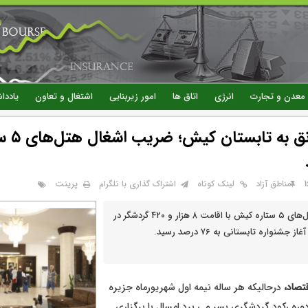
رفتن
به
محتوای
اصلی
معدن و تجارت
انرژی
اتاق ها
امور زیربنایی
اشتغال و تعاون
یاددا
پرینت
مناطق آزاد
لینک کوتاه
اشتراک گذاری با تلگرام
ضریب اشغال هتل‌های ۵ ستاره کیش با اقامت ۸ هزار و ۴۲۰ گردشگر در
تصاد،
درحالیکه هر ساله نیمه اول شهریورماه جزیره
ره رکود گردشگری بسر می برد امسال با برگزاری