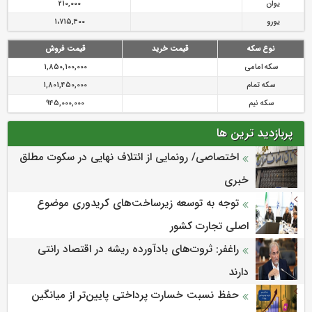
یوان
210,000
یورو
1،715,400
نوع سکه
قیمت خرید
قیمت فروش
سکه امامی
1,850,100,000
سکه تمام
1,801,450,000
سکه نیم
945,000,000
پربازدید ترین ها
اختصاصی/ رونمایی از ائتلاف‌ نهایی در سکوت مطلق
خبری
توجه به توسعه زیرساخت‌های کریدوری موضوع
اصلی تجارت کشور
راغفر: ثروت‌های بادآورده ریشه در اقتصاد رانتی
دارند
حفظ نسبت خسارت پرداختی پایین‌تر از میانگین