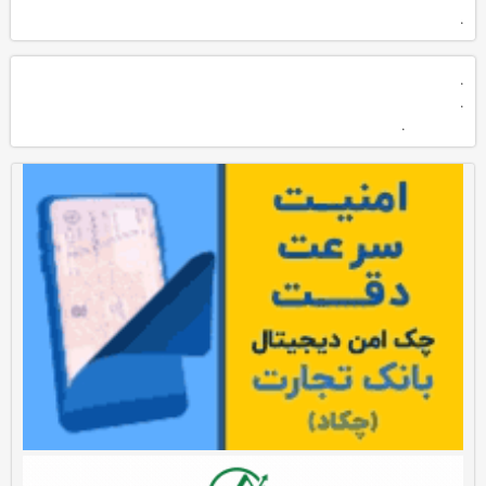
.
.
.
.