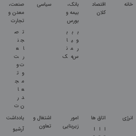
خانه
اقتصاد
بانک،
سیاسی
صنعت،
کلان
بیمه و
معدن و
بورس
تجارت
ب
ب
ب
ت
ص
و
ی
ا
ج
ن
ر
م
ن
ا
ع
س
ه
ک
ر
ت
ت
و
و
ت
م
ج
ع
ا
د
ر
ن
ت
انرژی
اتاق ها
امور
اشتغال و
یادداشت
زیربنایی
تعاون
ا
ا
ا
آرشیو