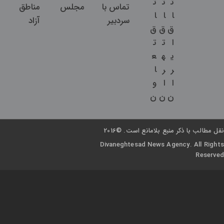
ت
ت
ت
تماس با
مجلس
مناطق
ا
ا
ا
سردبیر
آزاد
ق
ق
ق
ا
ت
ت
ی
ه
ع
ر
ر
ا
ا
ا
و
ن
ن
ن
نقل مطالب با ذکر منبع بلامانع است. ©2016
Divaneghtesad News Agency. All Rights
Reserved