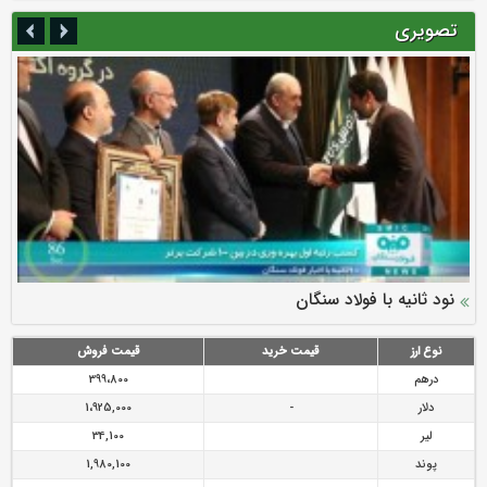
تصویری
سرمایه بیمه کوثر به ۴ همت می‌رسد
نود ثانیه با فولاد سنگان
ارزش سهام عدالت بالا رفت
توصیه های رئیس پلیس فتا به مشتریان بانک ها در مورد
تقدیر دبیرکل سندیکای بیمه گران ایران از اقدامات مدیرعامل بیمه
رازی
پیشگیری از سرقت های مجازی
نوع ارز
قیمت خرید
قیمت فروش
درهم
399،800
دلار
-
1،925,000
لیر
34,100
پوند
1,980,100