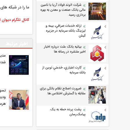
شرکت الوند فولاد آریا با تامین
ما را در شبکه های 
مالی بانک صنعت و معدن به بهره
برداری رسید
کانال تلگرام دیوان 
ارائه خدمات صرافي، بيمه و
ليزينگ بانك سرمايه در جزيره
كيش
اخبار مرتبط
بیانیه بانک ملت درباره اخبار
اخیر منتشره در رسانه ها
مدیر
شد؛ 
كارت اعتباري، خدمتي نوين از
بانك سرمايه
ضرورت اصلاح نظام بانکی برای
مقابله با گسترش اختلاس ها
ودیع
هرمز
پشت پرده حمله به یک
پیامک‌رسان