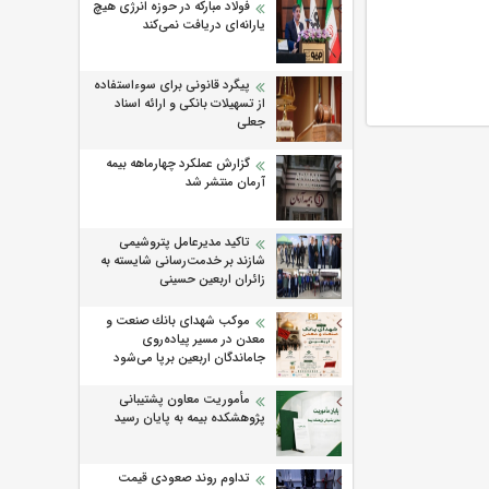
فولاد مبارکه در حوزه انرژی هیچ
یارانه‌ای دریافت نمی‌کند
پیگرد قانونی برای سوءاستفاده
از تسهیلات بانکی و ارائه اسناد
جعلی
گزارش عملکرد چهارماهه بیمه
آرمان منتشر شد
تاکید مدیرعامل پتروشیمی
شازند بر خدمت‌رسانی شایسته به
زائران اربعین حسینی
موكب شهدای بانك صنعت و
معدن در مسیر پیاده‌روی
جاماندگان اربعین برپا می‌شود
مأموریت معاون پشتیبانی
پژوهشكده بیمه به پایان رسید
تداوم روند صعودی قیمت