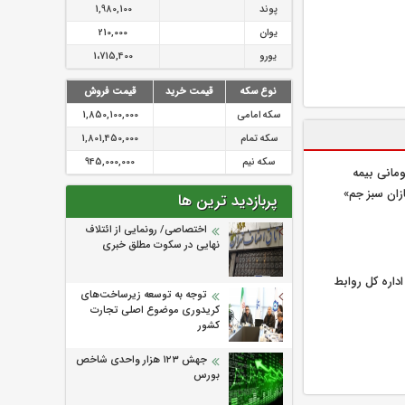
پوند
1,980,100
یوان
210,000
یورو
1،715,400
نوع سکه
قیمت خرید
قیمت فروش
سکه امامی
1,850,100,000
سکه تمام
1,801,450,000
سکه نیم
945,000,000
یلیارد تومانی بیمه
زان سبز جم»
پربازدید ترین ها
اختصاصی/ رونمایی از ائتلاف‌
نهایی در سکوت مطلق خبری
اره كل روابط
توجه به توسعه زیرساخت‌های
کریدوری موضوع اصلی تجارت
کشور
جهش ۱۲۳ هزار واحدی شاخص
بورس