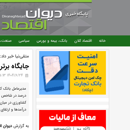
خانه
اقتصاد کلان
بانک، بیمه و بورس
سیاسی
صنعت، 
متقی‌نیا خبر داد:
جایگاه برت
۱۴۰۴/۶/۲۴ 15:13
کشاورزی در میان 
درآمدها و ارتقای ک
به گزارش
دیوان اق