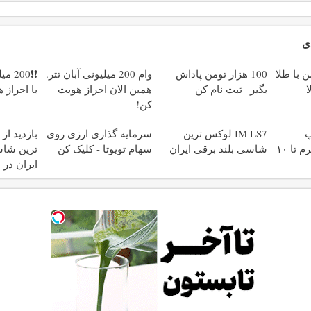
ی
 با طلا
100 هزار تومن پاداش
وام 200 میلیونی آبان تتر.
❗❗00
ا
بگیر | ثبت نام کن
همین الان احراز هویت
با احراز 
کن!
پ
IM LS7 لوکس ترین
سرمایه گذاری ارزی روی
طلاسی، از ۰.۵ گرم تا ۱۰
شاسی بلند برقی ایران
سهام تویوتا - کلیک کن
ترین شاس
ایران در 