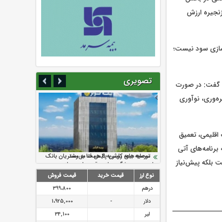
زنجیره ارزش
رسازی سود نیست؛
تصویری
، گفت: در صورت
ه‌وری، نوآوری
اقلیمی، تعمیق
برنامه‌های آتی
سرمایه بیمه کوثر به ۴ همت می‌رسد
نود ثانیه با فولاد سنگان
ارزش سهام عدالت بالا رفت
تقدیر دبیرکل سندیکای بیمه گران ایران از
توصیه های رئیس پلیس فتا به مشتریان بانک
 بلکه پیش‌نیاز
اقدامات مدیرعامل بیمه رازی
ها در مورد پیشگیری از سرقت های مجازی
نوع ارز
قیمت خرید
قیمت فروش
درهم
399،800
دلار
-
1،925,000
لیر
34,100