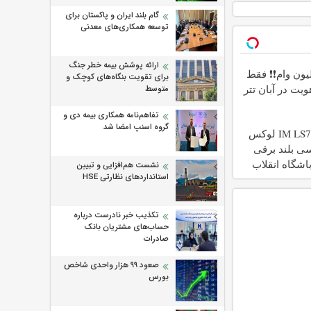
گام بلند ایران و پاکستان برای
توسعه همکاری‌های معدنی
ارائه پوشش بیمه خطر جنگ
2 میلیون وام❗❗ فقط
برای تقویت بنگاه‌های کوچک و
هویت در آبان تتر
متوسط
تفاهم‌نامه همکاری بیمه دی و
گروه اسنپ امضا شد
بازدید از IM LS7 لوکس
ی بلند برقی
باشگاه انقلاب
نشست هم‌افزایی و تبیین
استانداردهای نظارتی HSE
تکذیب خبر نادرست درباره
حساب‌های مشتریان بانک
صادرات
صعود ۹۹ هزار واحدی شاخص
بورس