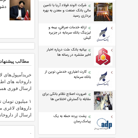
شرکت الوند فولاد آریا با تامین
دشوا
مالی بانک صنعت و معدن به بهره
برداری رسید
ارائه خدمات صرافي، بيمه و
ليزينگ بانك سرمايه در جزيره
كيش
بیانیه بانک ملت درباره اخبار
اخیر منتشره در رسانه ها
مطالب پیشنهاد
كارت اعتباري، خدمتي نوين از
خریدآمپول‌های لا
بانك سرمايه
داروخانه های اط
ارسال فوری همرا
ضرورت اصلاح نظام بانکی برای
یخ!
مقابله با گسترش اختلاس ها
۱ میلیون تومان 
داروهای لاغری م
ارسال از داروخان
پشت پرده حمله به یک
نزدیکت
پیامک‌رسان
.