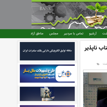
شت
آرشیو
تماس با سردبیر
مجلس
مناطق آزاد
ب ناپذیر
نت