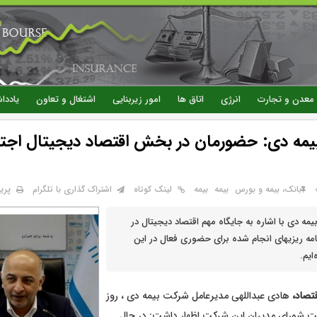
رفتن
به
محتوای
اصلی
معدن و تجارت
انرژی
اتاق ها
امور زیربنایی
اشتغال و تعاون
یاددا
یمه دی: حضورمان در بخش اقتصاد دیجیتال اجتنا
پری
بانک، بیمه و بورس
بيمه
بیمه
لینک کوتاه
اشتراک گذاری با تلگرام
مه دی با اشاره به جایگاه مهم اقتصاد دیجیتال در
امه ریزیهای انجام شده برای حضوری فعال در این
ایم.
قتصاد،
هادی عبداللهی مدیرعامل شرکت بیمه دی ، روز
 شورای مدیران این شرکت اظهار داشت: در حال