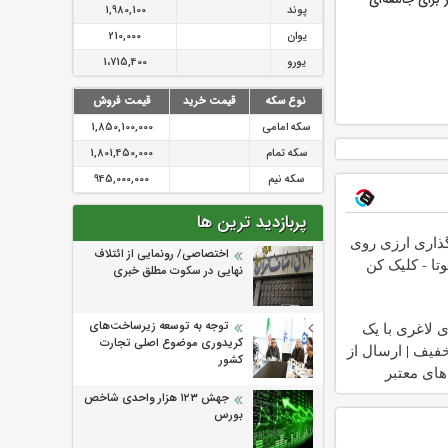
پوند
1,980,100
یوان
210,000
یورو
1،715,400
نوع سکه
قیمت خرید
قیمت فروش
سکه امامی
1,850,100,000
سکه تمام
1,801,450,000
سکه نیم
945,000,000
پربازدید ترین ها
ذاری ارزی روی
اختصاصی/ رونمایی از ائتلاف‌
تا - کلیک کن
نهایی در سکوت مطلق خبری
توجه به توسعه زیرساخت‌های
 لاغری با یک
کریدوری موضوع اصلی تجارت
خفیف | ارسال از
کشور
های معتبر
جهش ۱۲۳ هزار واحدی شاخص
بورس