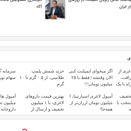
ر ایران
آگاه
ی
غری از
اگر میخوای ایمپلنت کنی
خرید شمش پلمپ
سرمایه گ
رافت،
الان وقتشه | فقط با ۲۵
طلاسی، از ۰.۵ گرم تا ۱۰
سهام تویو
ه با پک
میلیون تومان!!!
گرم
تخفیف
آمپول لاغری اسپارتینا، ا
بهترین قیمت داروهای
آمپول های
نتخب با
میلیون تومان ارزان‌تر از
لاغری، با ۱ میلیون
میلیون ت
ه
همه‌جا!
تخفیف و ارسال از
داروخانه 
داروخانه‌