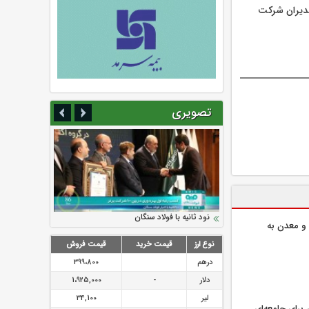
مدیران شرکت
تصویری
سرمایه بیمه کوثر به ۴ همت می‌رسد
نود ثانیه با فولاد سنگان
ارزش سهام عدالت بالا رفت
تقدیر دبیرکل سندیکای بیمه گران ایران از
توصیه های رئیس پلیس فتا به مشتریان بانک
و معدن به
اقدامات مدیرعامل بیمه رازی
ها در مورد پیشگیری از سرقت های مجازی
نوع ارز
قیمت خرید
قیمت فروش
درهم
399،800
دلار
-
1،925,000
لیر
34,100
 برای جامعه‌ای