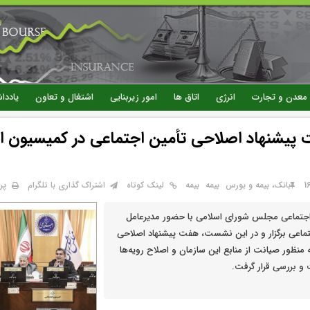
رفتن
به
محتوای
اصلی
معدن و تجارت
انرژی
اتاق ها
امور زیربنایی
اشتغال و تعاون
یاددا
پیشنهاد اصلاحی تأمین اجتماعی در کمیسیون ا
پر
بانک، بیمه و بورس
بيمه
بیمه
لینک کوتاه
اشتراک گذاری با تلگرام
جتماعی مجلس شورای اسلامی با حضور مدیرعامل
تماعی برگزار و در این نشست، هفت پیشنهاد اصلاحی
 منظور صیانت از منابع این سازمان و اصلاح رویه‌ها
 و بررسی قرار گرفت.