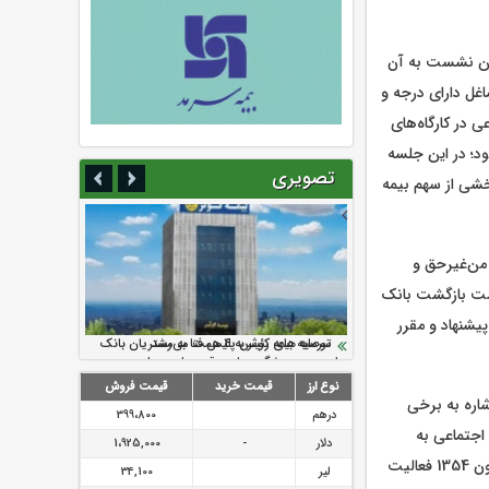
این نشست به آن
غل دارای درجه و
 در کارگاه‌های
د؛ در این جلسه
تصویری
خشی از سهم بیمه
من‌غیرحق و
است بازگشت بانک
تماعی است، پیشنهاد و مقرر
سرمایه بیمه کوثر به ۴ همت می‌رسد
نود ثانیه با فولاد سنگان
ارزش سهام عدالت بالا رفت
تقدیر دبیرکل سندیکای بیمه گران ایران از
توصیه های رئیس پلیس فتا به مشتریان بانک
اقدامات مدیرعامل بیمه رازی
ها در مورد پیشگیری از سرقت های مجازی
نوع ارز
قیمت خرید
قیمت فروش
اره به برخی
درهم
399،800
اجتماعی به
دلار
-
1،925,000
عنوان یک سازمان عمومی غیردولتی بر مبنای هزینه درآمد حاصل حق‌بیمه‌های دریافتی بر مبنای قانون 1354 فعالیت
لیر
34,100