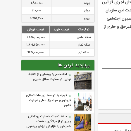
ای اجرای قوانین
پوند
1,980,100
گشت این سازمان
یوان
210,000
یسیون اجتماعی
یورو
1،715,400
غیرحق و خارج از
نوع سکه
قیمت خرید
قیمت فروش
سکه امامی
1,850,100,000
سکه تمام
1,801,450,000
سکه نیم
945,000,000
پربازدید ترین ها
اختصاصی/ رونمایی از ائتلاف‌
نهایی در سکوت مطلق خبری
توجه به توسعه زیرساخت‌های
کریدوری موضوع اصلی تجارت
کشور
حفظ نسبت خسارت پرداختی
پایین‌تر از میانگین صنعت،
هم‌زمان با افزایش ارزش پرتفوی
یلیارد تومانی بیمه