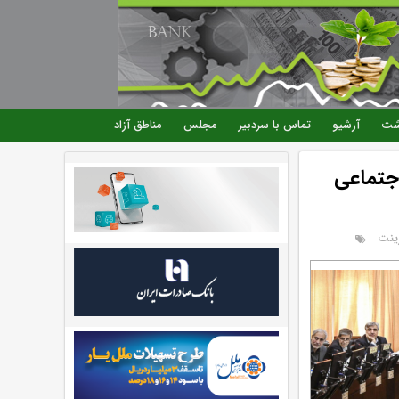
شت
آرشیو
تماس با سردبیر
مجلس
مناطق آزاد
جتماعی
ینت