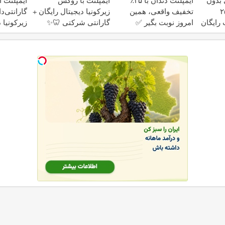
ت اقساطی
ایمپلنت با روکش
ایمپلنت دندان با ۲۵٪
ایمپل
 با روکش
زیرکونیا دیجیتال رایگان +
تخفیف واقعی، همین
چک و سفته 
ال رایگان
گارانتی شرکتی 🦷✨
امروز نوبت بگیر ✅
تخفیف 
💫