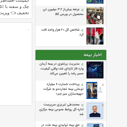
ایمپلنت اقساطی
چک و س
عرضه بیش‌از ۳.۲ میلیون تن
تخفیف 👈 ویزیت 
محصول در بورس کالا
توسط متخصص
.
شاخص کل ۲۰ هزار واحد افت
کرد
اخبار بیمه
مدیریت پرتفوی در بیمه آرمان
وارد فاز تازه‌ای شد؛ وقتی کیفیت،
مسیر رشد را تعیین می‌کند
پرداخت خسارت ۶ میلیارد
تومانی بیمه تجارت‌نو به شرکت
«بهینه‌سازان سبز جم»
محمدعلی تبریزی سرپرست
اداره كل روابط عمومی بیمه مركزی
شد
حق بیمه تولیدی بیمه ملت در