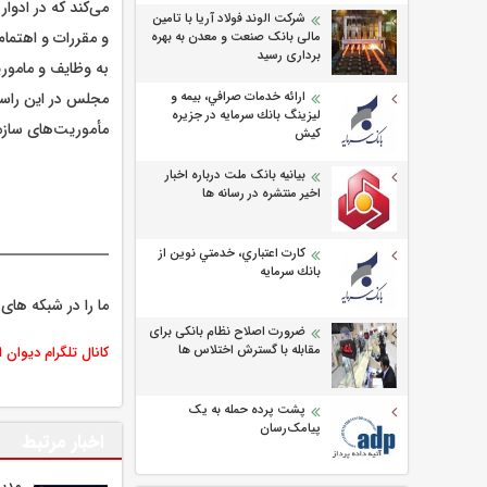
می‌کند که در ادو
شرکت الوند فولاد آریا با تامین
و مقررات و اهتمام
مالی بانک صنعت و معدن به بهره
برداری رسید
به وظایف و مامور
مجلس در این راستا 
ارائه خدمات صرافي، بيمه و
ليزينگ بانك سرمايه در جزيره
مأموریت‌های سازم
كيش
بیانیه بانک ملت درباره اخبار
اخیر منتشره در رسانه ها
كارت اعتباري، خدمتي نوين از
بانك سرمايه
ما را در شبکه های 
ضرورت اصلاح نظام بانکی برای
مقابله با گسترش اختلاس ها
کانال تلگرام دیوان 
پشت پرده حمله به یک
پیامک‌رسان
اخبار مرتبط
مدیر