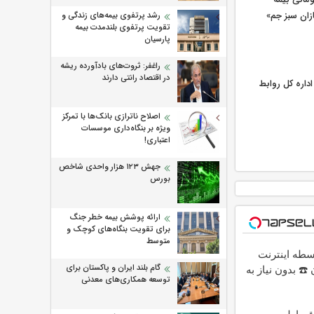
زان سبز جم»
رشد پرتفوی بیمه‌های زندگی و
تقویت پرتفوی بلندمدت بیمه
پارسیان
راغفر: ثروت‌های بادآورده ریشه
در اقتصاد رانتی دارند
اره كل روابط
اصلاح ناترازی بانک‌ها با تمرکز
ویژه بر بنگاه‌داری موسسات
اعتباری!
جهش ۱۲۳ هزار واحدی شاخص
بورس
ارائه پوشش بیمه خطر جنگ
برای تقویت بنگاه‌های کوچک و
متوسط
د 4 قسطه اینترنت
گام بلند ایران و پاکستان برای
☎️ بدون نیاز به
توسعه همکاری‌های معدنی