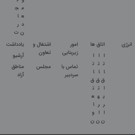
م
ج
ع
ا
د
ر
ن
ت
انرژی
اتاق ها
امور
اشتغال و
یادداشت
زیربنایی
تعاون
ا
ا
ا
آرشیو
ت
ت
ت
تماس با
مجلس
مناطق
ا
ا
ا
سردبیر
آزاد
ق
ق
ق
ا
ت
ت
ی
ه
ع
ر
ر
ا
ا
ا
و
ن
ن
ن