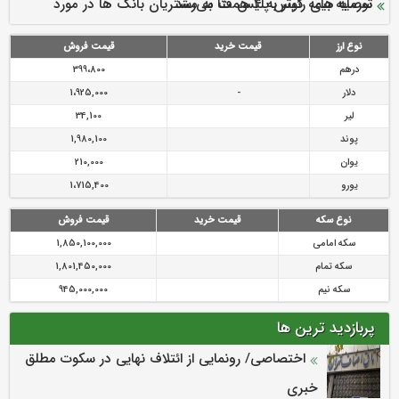
سرمایه بیمه کوثر به ۴ همت می‌رسد
نود ثانیه با فولاد سنگان
ارزش سهام عدالت بالا رفت
توصیه های رئیس پلیس فتا به مشتریان بانک ها در مورد
تقدیر دبیرکل سندیکای بیمه گران ایران از اقدامات مدیرعامل بیمه
رازی
پیشگیری از سرقت های مجازی
نوع ارز
قیمت خرید
قیمت فروش
درهم
399،800
دلار
-
1،925,000
لیر
34,100
پوند
1,980,100
یوان
210,000
یورو
1،715,400
نوع سکه
قیمت خرید
قیمت فروش
سکه امامی
1,850,100,000
سکه تمام
1,801,450,000
سکه نیم
945,000,000
پربازدید ترین ها
اختصاصی/ رونمایی از ائتلاف‌ نهایی در سکوت مطلق
خبری