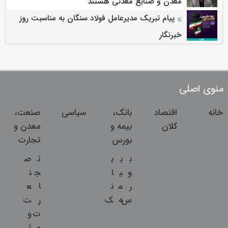
معدن و صنایع معدنی هستند
پیام تبریک مدیرعامل فولاد سنگان به مناسبت روز
خبرنگار
منوی اصلی
خانه
اقتصاد
بانک،
سیاسی
صنعت،
کلان
بیمه و
معدن و
بورس
تجارت
ب
ب
ب
ت
ص
و
ی
ا
ج
ن
ر
م
ن
ا
ع
س
ه
ک
ر
ت
ت
و
و
ت