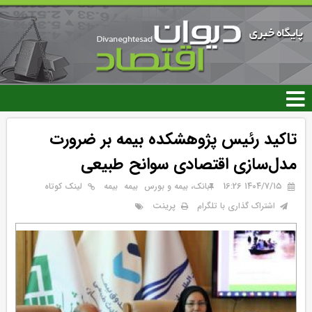
رفتن
به
محتوای
اصلی
تاکید رئیس پژوهشکده بیمه بر ضرورت
مدل‌سازی اقتصادی سوانح طبیعی
۱۴۰۴/۷/۱۵ 16:26
بانک، بیمه و بورس
بيمه
بیمه
لینک کوتاه
پرینت
اشتراک گذاری با تلگرام