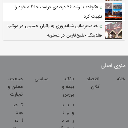
«کچاد» با رشد ۲۶ درصدی درآمد، جایگاه خود را
تثبیت کرد
خدمت‌رسانی شبانه‌روزی به زائران حسینی در موکب
هلدینگ خلیج‌فارس در عسلویه
منوی اصلی
خانه
اقتصاد
بانک،
سیاسی
صنعت،
کلان
بیمه و
معدن و
بورس
تجارت
ب
ب
ب
ت
ص
و
ی
ا
ج
ن
ر
م
ن
ا
ع