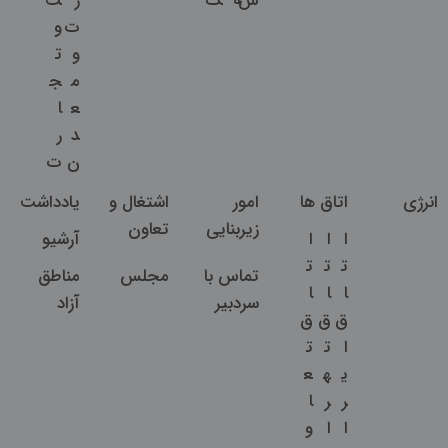
س
ه
ک
ر
ت
ت
و
و
ت
م
ج
ع
ا
د
ر
ن
ت
انرژی
اتاق ها
امور
اشتغال و
یادداشت
زیربنایی
تعاون
ا
ا
ا
آرشیو
ت
ت
ت
تماس با
مجلس
مناطق
ا
ا
ا
سردبیر
آزاد
ق
ق
ق
ا
ت
ت
ی
ه
ع
ر
ر
ا
ا
ا
و