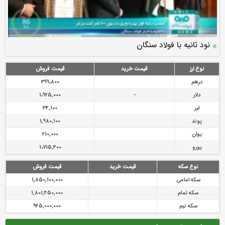
سرمایه بیمه کوثر به ۴ همت می‌رسد
نود ثانیه با فولاد سنگان
ارزش سهام عدالت بالا رفت
توصیه های رئیس پلیس فتا به مشتریان بانک ها در مورد
تقدیر دبیرکل سندیکای بیمه گران ایران از اقدامات مدیرعامل بیمه
رازی
پیشگیری از سرقت های مجازی
نوع ارز
قیمت خرید
قیمت فروش
درهم
399،800
دلار
-
1،925,000
لیر
34,100
پوند
1,980,100
یوان
210,000
یورو
1،715,400
نوع سکه
قیمت خرید
قیمت فروش
سکه امامی
1,850,100,000
سکه تمام
1,801,450,000
سکه نیم
945,000,000