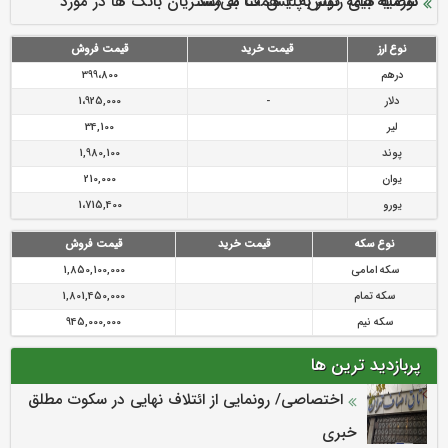
سرمایه بیمه کوثر به ۴ همت می‌رسد
نود ثانیه با فولاد سنگان
ارزش سهام عدالت بالا رفت
توصیه های رئیس پلیس فتا به مشتریان بانک ها در مورد
تقدیر دبیرکل سندیکای بیمه گران ایران از اقدامات مدیرعامل بیمه
رازی
پیشگیری از سرقت های مجازی
نوع ارز
قیمت خرید
قیمت فروش
درهم
399،800
دلار
-
1،925,000
لیر
34,100
پوند
1,980,100
یوان
210,000
یورو
1،715,400
نوع سکه
قیمت خرید
قیمت فروش
سکه امامی
1,850,100,000
سکه تمام
1,801,450,000
سکه نیم
945,000,000
پربازدید ترین ها
اختصاصی/ رونمایی از ائتلاف‌ نهایی در سکوت مطلق
خبری