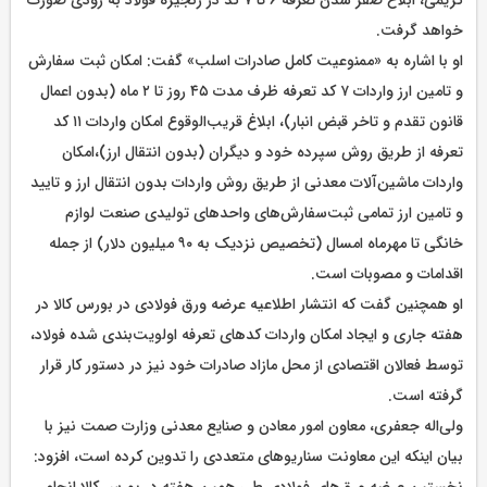
خواهد گرفت.
او با اشاره به «ممنوعیت کامل صادرات اسلب» گفت: امکان ثبت سفارش
و تامین ارز واردات ۷ کد تعرفه ظرف مدت ۴۵ روز تا ۲ ماه (بدون اعمال
قانون تقدم و تاخر قبض انبار)، ابلاغ قریب‌الوقوع امکان واردات ۱۱ کد
تعرفه از طریق روش سپرده خود و دیگران (بدون انتقال ارز)،امکان
واردات ماشین‌آلات معدنی از طریق روش واردات بدون انتقال ارز و تایید
و تامین ارز تمامی ثبت‌سفارش‌های واحدهای تولیدی صنعت لوازم
خانگی تا مهرماه امسال (تخصیص نزدیک به ۹۰ میلیون دلار) از جمله
اقدامات و مصوبات است.
او همچنین گفت که انتشار اطلاعیه عرضه ورق فولادی در بورس کالا در
هفته جاری و ایجاد امکان واردات کدهای تعرفه اولویت‌بندی شده فولاد،
توسط فعالان اقتصادی از محل مازاد صادرات خود نیز در دستور کار قرار
گرفته است.
ولی‌اله جعفری، معاون امور معادن و صنایع معدنی وزارت صمت نیز با
بیان اینکه این معاونت سناریوهای متعددی را تدوین کرده است، افزود:
نخستین عرضه ورق‌های فولادی طی همین هفته در بورس کالا انجام