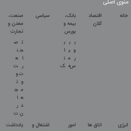
منوی اصلی
خانه
اقتصاد
بانک،
سیاسی
صنعت،
کلان
بیمه و
معدن و
بورس
تجارت
ب
ب
ب
ت
ص
و
ی
ا
ج
ن
ر
م
ن
ا
ع
س
ه
ک
ر
ت
ت
و
و
ت
م
ج
ع
ا
د
ر
ن
ت
انرژی
اتاق ها
امور
اشتغال و
یادداشت