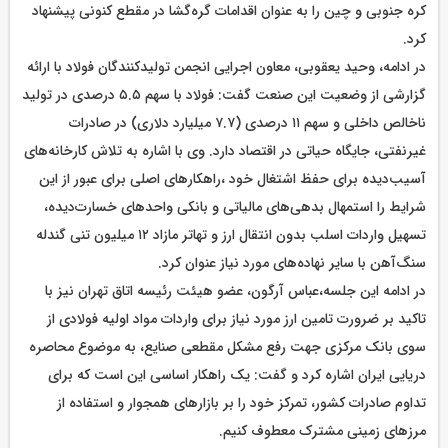
کره جنوبی و چین را به عنوان اقدامات گره‌گشا در مقطع کنونی پیشنهاد
کرد.
در ادامه، وحید یعقوبی، معاون اجرایی انجمن تولیدکنندگان فولاد با ارائه
گزارشی از وضعیت این صنعت گفت: فولاد با سهم ۵.۵ درصدی در تولید
ناخالص داخلی و سهم ۱۱ درصدی (۷.۷ میلیارد دلاری) در صادرات
غیرنفتی، جایگاه حیاتی در اقتصاد دارد. وی با اشاره به تلاش کارخانه‌های
آسیب‌دیده برای حفظ اشتغال خود ،راهکارهای اصلی برای عبور از این
شرایط را استمهال بدهی‌های مالیاتی و بانکی واحدهای خسارت‌دیده،
تسهیل واردات اسلب بدون انتقال ارز و تهاتر مازاد ۱۲ میلیون تنی گندله
سنگ‌آهن با سایر نهاده‌های مورد نیاز عنوان کرد.
در ادامه این جلسه،عباس آرگون، عضو هیئت رئیسه اتاق تهران نیز با
تاکید بر ضرورت تامین ارز مورد نیاز برای واردات مواد اولیه فولادی از
سوی بانک مرکزی جهت رفع مشکل مقطعی صنایع، به موضوع محاصره
دریایی ایران اشاره کرد و گفت: یک راهکار اساسی این است که برای
تداوم صادرات کشور، تمرکز خود را بر بازارهای همجوار و استفاده از
مرزهای زمینی مشترک معطوف کنیم.