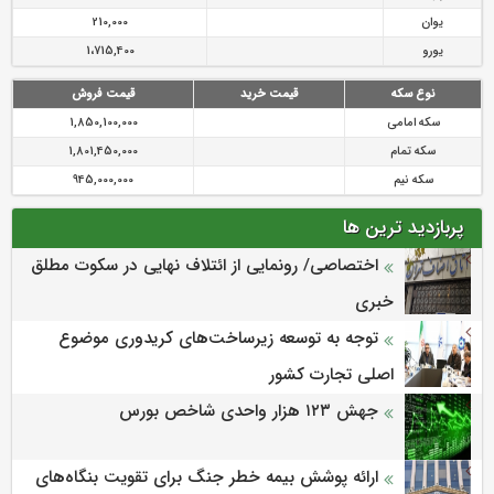
یوان
210,000
یورو
1،715,400
نوع سکه
قیمت خرید
قیمت فروش
سکه امامی
1,850,100,000
سکه تمام
1,801,450,000
سکه نیم
945,000,000
پربازدید ترین ها
اختصاصی/ رونمایی از ائتلاف‌ نهایی در سکوت مطلق
خبری
توجه به توسعه زیرساخت‌های کریدوری موضوع
اصلی تجارت کشور
جهش ۱۲۳ هزار واحدی شاخص بورس
ارائه پوشش بیمه خطر جنگ برای تقویت بنگاه‌های