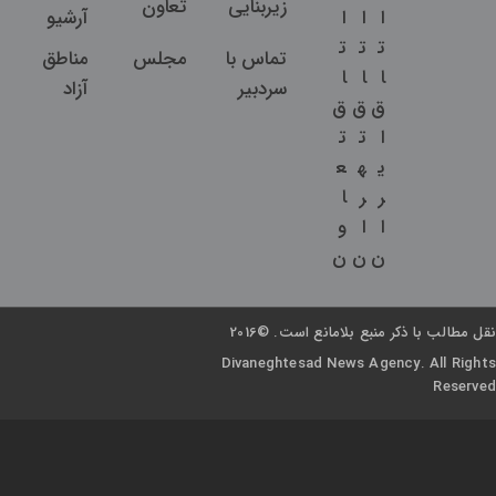
زیربنایی
تعاون
ا
ا
ا
آرشیو
ت
ت
ت
تماس با
مجلس
مناطق
ا
ا
ا
سردبیر
آزاد
ق
ق
ق
ا
ت
ت
ی
ه
ع
ر
ر
ا
ا
ا
و
ن
ن
ن
نقل مطالب با ذکر منبع بلامانع است. ©2016
Divaneghtesad News Agency. All Rights
Reserved