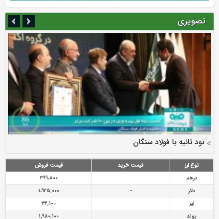
تصویری
سرمایه بیمه کوثر به ۴ همت می‌رسد
نود ثانیه با فولاد سنگان
ارزش سهام عدالت بالا رفت
توصیه های رئیس پلیس فتا به مشتریان بانک ها در مورد
تقدیر دبیرکل سندیکای بیمه گران ایران از اقدامات مدیرعامل بیمه
رازی
پیشگیری از سرقت های مجازی
نوع ارز
قیمت خرید
قیمت فروش
درهم
399،800
دلار
-
1،925,000
لیر
34,100
پوند
1,980,100