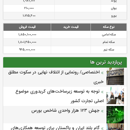
پوند
1,980,100
یوان
210,000
یورو
1،715,400
نوع سکه
قیمت خرید
قیمت فروش
سکه امامی
1,850,100,000
سکه تمام
1,801,450,000
سکه نیم
945,000,000
پربازدید ترین ها
اختصاصی/ رونمایی از ائتلاف‌ نهایی در سکوت مطلق
خبری
توجه به توسعه زیرساخت‌های کریدوری موضوع
اصلی تجارت کشور
جهش ۱۲۳ هزار واحدی شاخص بورس
گام بلند ایران و پاکستان برای توسعه همکاری‌های