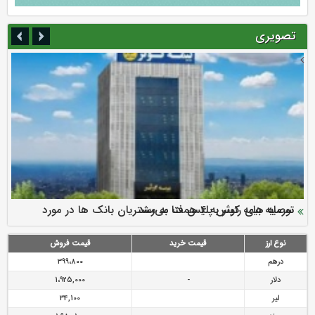
تصویری
سرمایه بیمه کوثر به ۴ همت می‌رسد
نود ثانیه با فولاد سنگان
ارزش سهام عدالت بالا رفت
توصیه های رئیس پلیس فتا به مشتریان بانک ها در مورد
تقدیر دبیرکل سندیکای بیمه گران ایران از اقدامات مدیرعامل بیمه
رازی
پیشگیری از سرقت های مجازی
نوع ارز
قیمت خرید
قیمت فروش
درهم
399،800
دلار
-
1،925,000
لیر
34,100