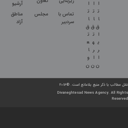
زیربنایی
تعاون
ا
ا
ا
آرشیو
ت
ت
ت
تماس با
مجلس
مناطق
ا
ا
ا
سردبیر
آزاد
ق
ق
ق
ا
ت
ت
ی
ه
ع
ر
ر
ا
ا
ا
و
ن
ن
ن
نقل مطالب با ذکر منبع بلامانع است. ©2016
Divaneghtesad News Agency. All Rights
Reserved