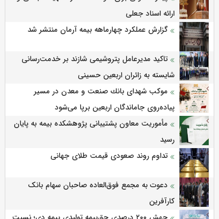
ارائه اسناد جعلی
گزارش عملکرد چهارماهه بیمه آرمان منتشر شد
تاکید مدیرعامل پتروشیمی شازند بر خدمت‌رسانی
شایسته به زائران اربعین حسینی
موكب شهدای بانك صنعت و معدن در مسیر
پیاده‌روی جاماندگان اربعین برپا می‌شود
مأموریت معاون پشتیبانی پژوهشكده بیمه به پایان
رسید
تداوم روند صعودی قیمت طلای جهانی
دعوت به مجمع فوق‌العاده صاحبان سهام بانک
کارآفرین
جهش ۲۰۰ درصدی حق‌بیمه تولیدی بیمه دی؛ نسبت