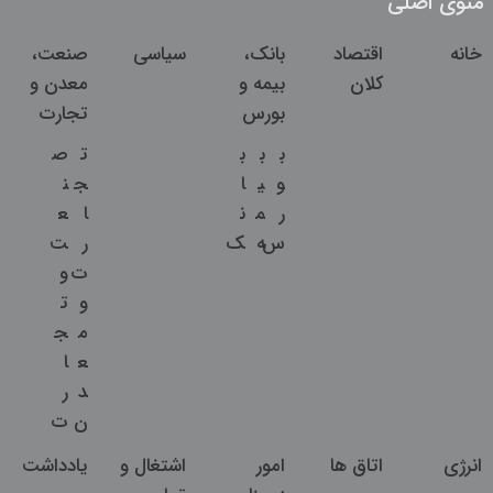
منوی اصلی
خانه
اقتصاد
بانک،
سیاسی
صنعت،
کلان
بیمه و
معدن و
بورس
تجارت
ب
ب
ب
ت
ص
و
ی
ا
ج
ن
ر
م
ن
ا
ع
س
ه
ک
ر
ت
ت
و
و
ت
م
ج
ع
ا
د
ر
ن
ت
انرژی
اتاق ها
امور
اشتغال و
یادداشت