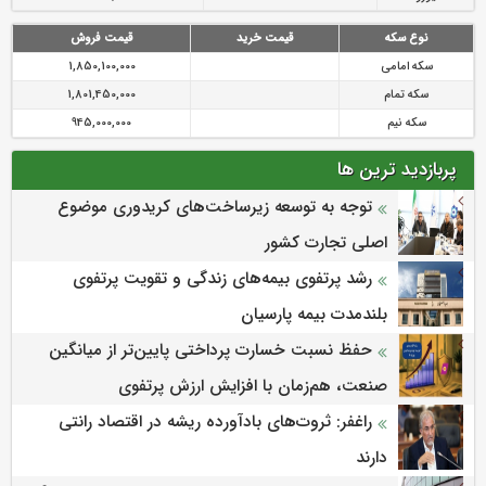
نوع سکه
قیمت خرید
قیمت فروش
سکه امامی
1,850,100,000
سکه تمام
1,801,450,000
سکه نیم
945,000,000
پربازدید ترین ها
توجه به توسعه زیرساخت‌های کریدوری موضوع
اصلی تجارت کشور
رشد پرتفوی بیمه‌های زندگی و تقویت پرتفوی
بلندمدت بیمه پارسیان
حفظ نسبت خسارت پرداختی پایین‌تر از میانگین
صنعت، هم‌زمان با افزایش ارزش پرتفوی
راغفر: ثروت‌های بادآورده ریشه در اقتصاد رانتی
دارند