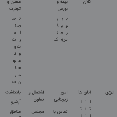
کلان
بیمه و
معدن و
بورس
تجارت
ب
ب
ب
ت
ص
و
ی
ا
ج
ن
ر
م
ن
ا
ع
س
ه
ک
ر
ت
ت
و
و
ت
م
ج
ع
ا
د
ر
ن
ت
انرژی
اتاق ها
امور
اشتغال و
یادداشت
زیربنایی
تعاون
ا
ا
ا
آرشیو
ت
ت
ت
تماس با
مجلس
مناطق
ا
ا
ا