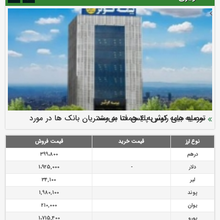
سرمایه بیمه کوثر به ۴ همت می‌رسد
نود ثانیه با فولاد سنگان
ارزش سهام عدالت بالا رفت
توصیه های رئیس پلیس فتا به مشتریان بانک ها در مورد
تقدیر دبیرکل سندیکای بیمه گران ایران از اقدامات مدیرعامل بیمه
رازی
پیشگیری از سرقت های مجازی
نوع ارز
قیمت خرید
قیمت فروش
درهم
399،800
دلار
-
1،925,000
لیر
34,100
پوند
1,980,100
یوان
210,000
یورو
1،715,400