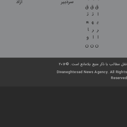
سردبیر
آزاد
ق
ق
ق
ا
ت
ت
ی
ه
ع
ر
ر
ا
ا
ا
و
ن
ن
ن
نقل مطالب با ذکر منبع بلامانع است. ©2016
Divaneghtesad News Agency. All Rights
Reserved