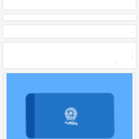
.
.
.
.