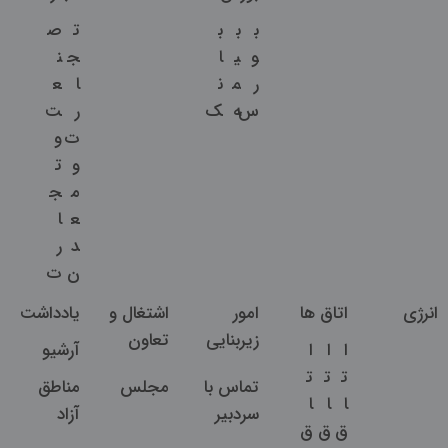
ب
ب
ب
ت
ص
و
ی
ا
ج
ن
ر
م
ن
ا
ع
س
ه
ک
ر
ت
ت
و
و
ت
م
ج
ع
ا
د
ر
ن
ت
انرژی
اتاق ها
امور
اشتغال و
یادداشت
زیربنایی
تعاون
ا
ا
ا
آرشیو
ت
ت
ت
تماس با
مجلس
مناطق
ا
ا
ا
سردبیر
آزاد
ق
ق
ق