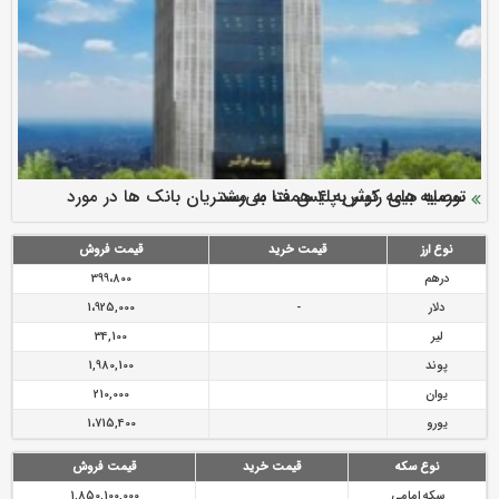
سرمایه بیمه کوثر به ۴ همت می‌رسد
نود ثانیه با فولاد سنگان
ارزش سهام عدالت بالا رفت
توصیه های رئیس پلیس فتا به مشتریان بانک ها در مورد
تقدیر دبیرکل سندیکای بیمه گران ایران از اقدامات مدیرعامل بیمه
رازی
پیشگیری از سرقت های مجازی
نوع ارز
قیمت خرید
قیمت فروش
درهم
399،800
دلار
-
1،925,000
لیر
34,100
پوند
1,980,100
یوان
210,000
یورو
1،715,400
نوع سکه
قیمت خرید
قیمت فروش
سکه امامی
1,850,100,000