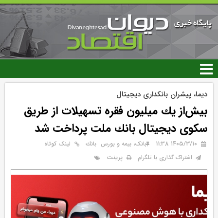
رفتن
به
محتوای
اصلی
دیما، پیشران بانكداری دیجیتال
بیش‌از یك میلیون فقره تسهیلات از طریق
سكوی دیجیتال بانك ملت پرداخت شد
۱۴۰۵/۳/۱۰ 11:38
بانک، بیمه و بورس
بانك
لینک کوتاه
پرینت
اشتراک گذاری با تلگرام