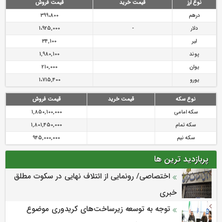
نوع ارز
قیمت خرید
قیمت فروش
درهم
399،800
دلار
-
1،925,000
لیر
34,100
پوند
1,980,100
یوان
210,000
یورو
1،715,400
نوع سکه
قیمت خرید
قیمت فروش
سکه امامی
1,850,100,000
سکه تمام
1,801,450,000
سکه نیم
945,000,000
پربازدید ترین ها
اختصاصی/ رونمایی از ائتلاف‌ نهایی در سکوت مطلق
خبری
توجه به توسعه زیرساخت‌های کریدوری موضوع