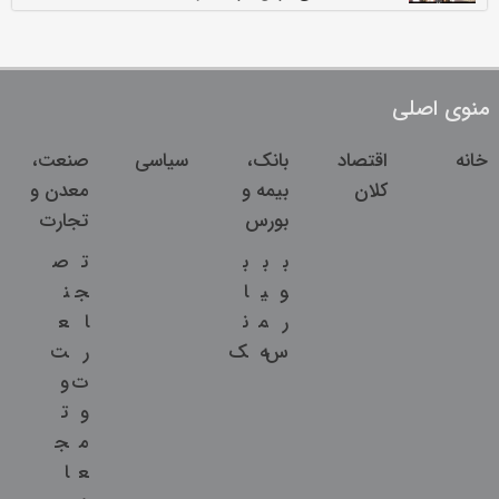
منوی اصلی
خانه
اقتصاد
بانک،
سیاسی
صنعت،
کلان
بیمه و
معدن و
بورس
تجارت
ب
ب
ب
ت
ص
و
ی
ا
ج
ن
ر
م
ن
ا
ع
س
ه
ک
ر
ت
ت
و
و
ت
م
ج
ع
ا