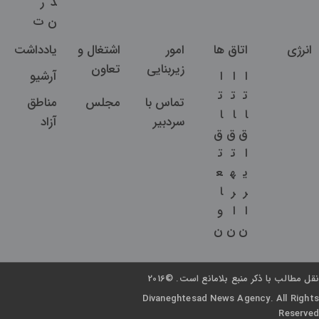
د
ر
ن
ت
انرژی
اتاق ها
امور
اشتغال و
یادداشت
زیربنایی
تعاون
ا
ا
ا
آرشیو
ت
ت
ت
تماس با
مجلس
مناطق
ا
ا
ا
سردبیر
آزاد
ق
ق
ق
ا
ت
ت
ی
ه
ع
ر
ر
ا
ا
ا
و
ن
ن
ن
نقل مطالب با ذکر منبع بلامانع است. ©2016
Divaneghtesad News Agency. All Rights
Reserved