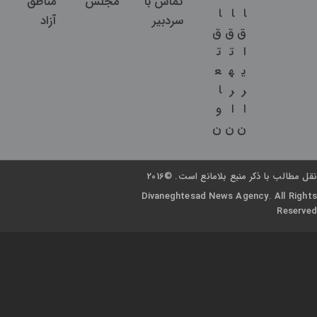
تماس با
مجلس
مناطق
ا
ا
ا
سردبیر
آزاد
ق
ق
ق
ا
ت
ت
ی
ه
ع
ر
ر
ا
ا
ا
و
ن
ن
ن
نقل مطالب با ذکر منبع بلامانع است. ©2016
Divaneghtesad News Agency. All Rights
Reserved