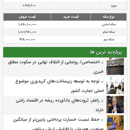
یورو
1،715,400
نوع سکه
قیمت خرید
قیمت فروش
سکه امامی
1,850,100,000
سکه تمام
1,801,450,000
سکه نیم
945,000,000
پربازدید ترین ها
اختصاصی/ رونمایی از ائتلاف‌ نهایی در سکوت مطلق
خبری
توجه به توسعه زیرساخت‌های کریدوری موضوع
اصلی تجارت کشور
راغفر: ثروت‌های بادآورده ریشه در اقتصاد رانتی
دارند
حفظ نسبت خسارت پرداختی پایین‌تر از میانگین
صنعت، هم‌زمان با افزایش ارزش پرتفوی