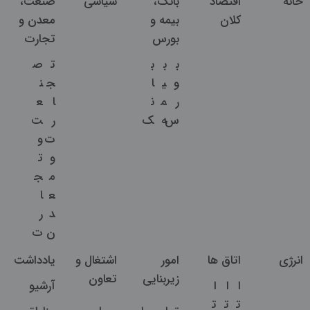
خانه
اقتصاد
بانک،
سیاسی
صنعت،
کلان
بیمه و
معدن و
بورس
تجارت
ب
ب
ب
ت
ص
و
ی
ا
ج
ن
ر
م
ن
ا
ع
س
ه
ک
ر
ت
ت
و
و
ت
م
ج
ع
ا
د
ر
ن
ت
انرژی
اتاق ها
امور
اشتغال و
یادداشت
زیربنایی
تعاون
ا
ا
ا
آرشیو
ت
ت
ت