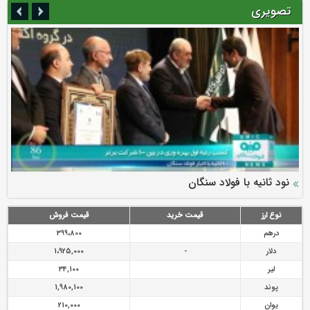
تصویری
سرمایه بیمه کوثر به ۴ همت می‌رسد
نود ثانیه با فولاد سنگان
ارزش سهام عدالت بالا رفت
توصیه های رئیس پلیس فتا به مشتریان بانک ها در مورد
تقدیر دبیرکل سندیکای بیمه گران ایران از اقدامات مدیرعامل بیمه
رازی
پیشگیری از سرقت های مجازی
نوع ارز
قیمت خرید
قیمت فروش
درهم
399،800
دلار
-
1،925,000
لیر
34,100
پوند
1,980,100
یوان
210,000