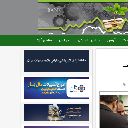
شت
آرشیو
تماس با سردبیر
مجلس
مناطق آزاد
یت