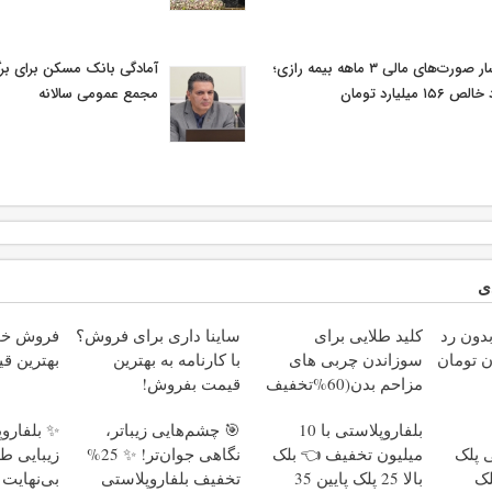
مسکن برای برگزاری به موقع
انتشار صورت‌های مالی ۳ ماهه بیمه رازی؛
مجمع عمومی سالانه
سود خالص ۱۵۶ میلی
م
 شما به
ساینا داری برای فروش؟
کلید طلایی برای
عمل زی
ت بازار ✅
با کارنامه به بهترین
سوزاندن چربی های
بخیه 🎁 ۱۰ می
قیمت بفروش!
مزاحم بدن(60%تخفیف
تا امشب)
ستی؛ خلق
🎯 چشم‌هایی زیباتر،
بلفاروپلاستی با 10
با ظرافت
نگاهی جوان‌تر! ✨ 25%
میلیون تخفیف 👈 بلک
توئه
بی‌نهایت
تخفیف بلفاروپلاستی
بالا 25 پلک پایین 35
دا