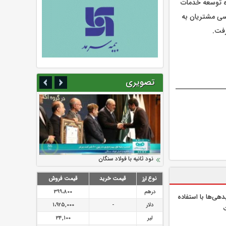
ه توسعه خدمات
رسی مشتریان به
رفت.
تصویری
سرمایه بیمه کوثر به ۴ همت می‌رسد
نود ثانیه با فولاد سنگان
ارزش سهام عدالت بالا رفت
تقدیر دبیرکل سندیکای بیمه گران ایران از
توصیه های رئیس پلیس فتا به مشتریان بانک
اقدامات مدیرعامل بیمه رازی
ها در مورد پیشگیری از سرقت های مجازی
نوع ارز
قیمت خرید
قیمت فروش
درهم
399،800
دهی‌ها با استفاده
دلار
-
1،925,000
لیر
34,100