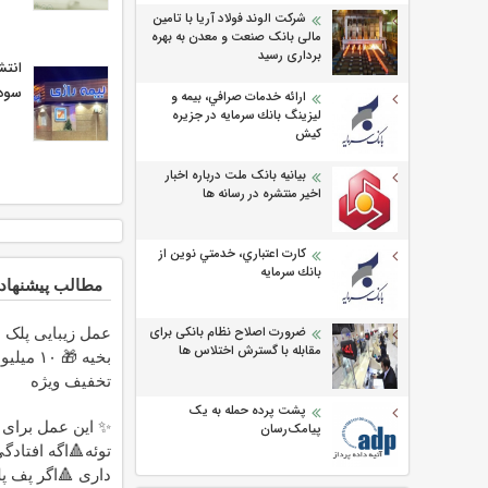
شرکت الوند فولاد آریا با تامین
مالی بانک صنعت و معدن به بهره
برداری رسید
ارد تومان
ارائه خدمات صرافي، بيمه و
ليزينگ بانك سرمايه در جزيره
كيش
بیانیه بانک ملت درباره اخبار
اخیر منتشره در رسانه ها
كارت اعتباري، خدمتي نوين از
بانك سرمايه
طالب پیشنهادی
بایی پلک بدون رد
ضرورت اصلاح نظام بانکی برای
مقابله با گسترش اختلاس ها
لیون تومان
تخفیف ویژه
پشت پرده حمله به یک
✨ این عمل برای
پیامک‌رسان
اگه افتادگی پلک
ری 🔺اگر پف پلک