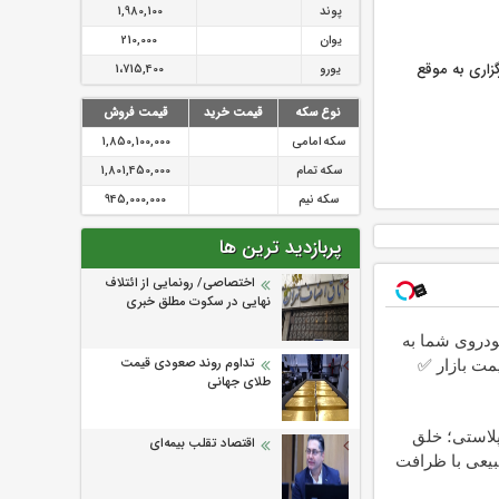
پوند
1,980,100
یوان
210,000
زاری به موقع
یورو
1،715,400
نوع سکه
قیمت خرید
قیمت فروش
سکه امامی
1,850,100,000
سکه تمام
1,801,450,000
سکه نیم
945,000,000
پربازدید ترین ها
اختصاصی/ رونمایی از ائتلاف‌
نهایی در سکوت مطلق خبری
دروی شما به
مت بازار ✅
تداوم روند صعودی قیمت
طلای جهانی
پلاستی؛ خلق
اقتصاد تقلب بیمه‌ای
بیعی با ظرافت