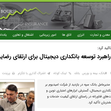
رفتن
به
محتوای
اصلی
معدن و تجارت
انرژی
اتاق ها
امور زیربنایی
اشتغال و تعاون
یاددا
کید کرد:
اهبرد توسعه بانکداری دیجیتال برای ارتقای رضا
پرینت
بانک، بیمه و بورس
بانك
لینک کوتاه
اشتراک گذاری با تلگرام
 مدیرعامل بانک سپه در بازدید از شرکت امیدبوم بر
داری دیجیتال، گسترش ابزارهای اعتباری نوین و
ت‌های فناورانه در راستای ارتقای کیفیت خدمات و
ریان تأکید کرد.