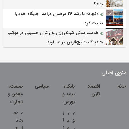
چند؟
«کچاد» با رشد ۲۶ درصدی درآمد، جایگاه خود را
تثبیت کرد
خدمت‌رسانی شبانه‌روزی به زائران حسینی در موکب
هلدینگ خلیج‌فارس در عسلویه
منوی اصلی
خانه
اقتصاد
بانک،
سیاسی
صنعت،
کلان
بیمه و
معدن و
بورس
تجارت
ب
ب
ب
ت
ص
و
ی
ا
ج
ن
ر
م
ن
ا
ع