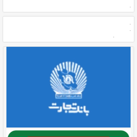
.
.
.
.