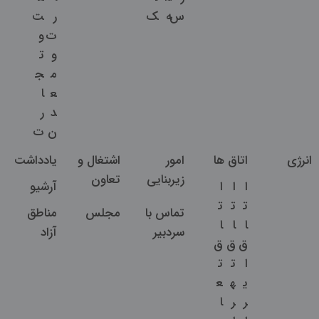
س
ه
ک
ر
ت
ت
و
و
ت
م
ج
ع
ا
د
ر
ن
ت
انرژی
اتاق ها
امور
اشتغال و
یادداشت
زیربنایی
تعاون
ا
ا
ا
آرشیو
ت
ت
ت
تماس با
مجلس
مناطق
ا
ا
ا
سردبیر
آزاد
ق
ق
ق
ا
ت
ت
ی
ه
ع
ر
ر
ا