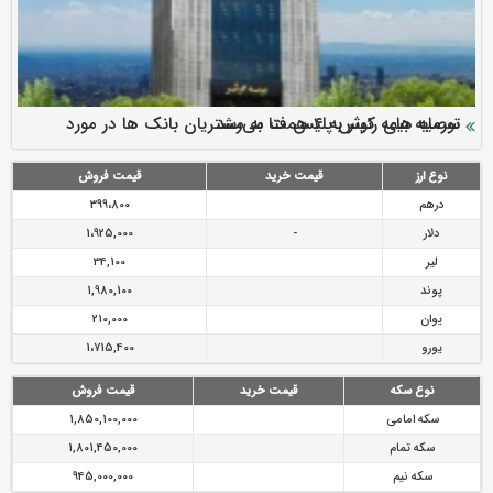
سرمایه بیمه کوثر به ۴ همت می‌رسد
نود ثانیه با فولاد سنگان
ارزش سهام عدالت بالا رفت
توصیه های رئیس پلیس فتا به مشتریان بانک ها در مورد
تقدیر دبیرکل سندیکای بیمه گران ایران از اقدامات مدیرعامل بیمه
رازی
پیشگیری از سرقت های مجازی
نوع ارز
قیمت خرید
قیمت فروش
درهم
399،800
دلار
-
1،925,000
لیر
34,100
پوند
1,980,100
یوان
210,000
یورو
1،715,400
نوع سکه
قیمت خرید
قیمت فروش
سکه امامی
1,850,100,000
سکه تمام
1,801,450,000
سکه نیم
945,000,000