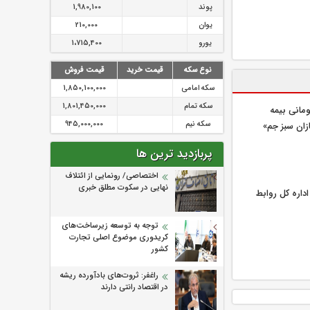
پوند
1,980,100
یوان
210,000
یورو
1،715,400
نوع سکه
قیمت خرید
قیمت فروش
سکه امامی
1,850,100,000
سکه تمام
1,801,450,000
یلیارد تومانی بیمه
سکه نیم
945,000,000
زان سبز جم»
پربازدید ترین ها
اختصاصی/ رونمایی از ائتلاف‌
نهایی در سکوت مطلق خبری
اره كل روابط
توجه به توسعه زیرساخت‌های
کریدوری موضوع اصلی تجارت
کشور
راغفر: ثروت‌های بادآورده ریشه
در اقتصاد رانتی دارند