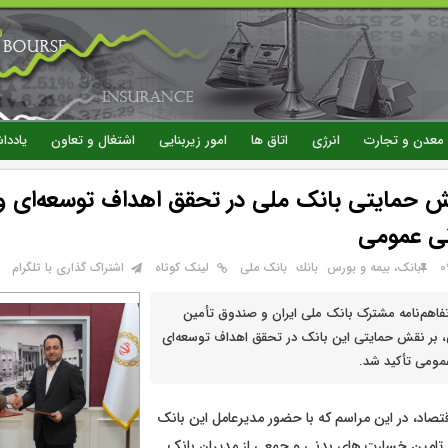
رفتن
به
محتوای
اصلی
معدن و تجارت
انرژی
اتاق ها
امور زیربنایی
اشتغال و تعاون
یاددا
قش حمایتی بانک ملی در تحقق اهداف توسعه‌ای و
ی عمومی
بانک، بیمه و بورس
بانك
بانک ملی
لینک کوتاه
اشتراک گذاری با تلگرام
فاهم‌نامه مشترک بانک ملی ایران و صندوق تأمین
 بر نقش حمایتی این بانک در تحقق اهداف توسعه‌ای
ومی تأکید شد.
تصاد، در این مراسم که با حضور مدیرعامل این بانک
تامین خسارت های بدنی و جمعی از مدیران بانک