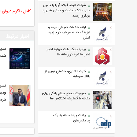
شرکت الوند فولاد آریا با تامین
مالی بانک صنعت و معدن به بهره
کانال تلگرام دیوان 
برداری رسید
ارائه خدمات صرافي، بيمه و
ليزينگ بانك سرمايه در جزيره
اخبار مرتبط
كيش
مدیر
بیانیه بانک ملت درباره اخبار
اخیر منتشره در رسانه ها
شد؛ 
كارت اعتباري، خدمتي نوين از
بانك سرمايه
ودیع
ضرورت اصلاح نظام بانکی برای
مقابله با گسترش اختلاس ها
هرمز
پشت پرده حمله به یک
پیامک‌رسان