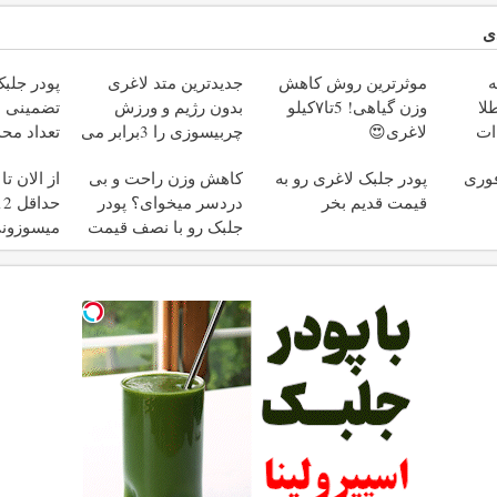
ی
ه
موثرترین روش کاهش
جدیدترین متد لاغری
پودر جلب
لا
وزن گیاهی! 5تا۷کیلو
بدون رژیم و ورزش
تضمینی ل
ات
لاغری😍
چربیسوزی را 3برابر می
تعداد مح
کند
 فوری
پودر جلبک لاغری رو به
کاهش وزن راحت و بی
از الان ت
قیمت قدیم بخر
دردسر میخوای؟ پودر
جلبک رو با نصف قیمت
میسوزون
بخر!