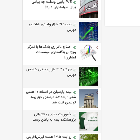
P/E پایین وبملت چه پیامی
برای سهامداران دارد؟
صعود ۹۹ هزار واحدی شاخص
بورس
اصلاح ناترازی بانک‌ها با تمرکز
ویژه بر بنگاه‌داری موسسات
اعتباری!
جهش ۱۲۳ هزار واحدی شاخص
بورس
بیمه پارسیان در آستانه 10 همتی
شدن؛ رشد ۵۷ درصدی حق بیمه
تولیدی ثبت شد
مأموریت معاون پشتیبانی
پژوهشكده بیمه به پایان رسید
روایت ۱۳.۵ همت ارزش‌آفرینی