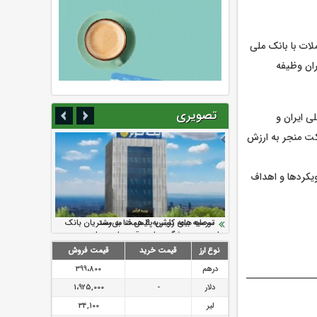
لات با بانک ملی
ران وظیفه
تصویری
ی ایران و
رکت منجر به ارزش
یکردها و اهداف
سرمایه بیمه کوثر به ۴ همت می‌رسد
نود ثانیه با فولاد سنگان
ارزش سهام عدالت بالا رفت
تقدیر دبیرکل سندیکای بیمه گران ایران از
توصیه های رئیس پلیس فتا به مشتریان بانک
اقدامات مدیرعامل بیمه رازی
ها در مورد پیشگیری از سرقت های مجازی
نوع ارز
قیمت خرید
قیمت فروش
درهم
399،800
دلار
-
1،925,000
لیر
34,100