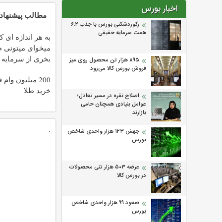
اخبار بورس
مطالب پیشنهاد
رکوردشکنی بورس با جذب ۶.۲
همت سرمایه حقیقی
به هر اندازه ای ک
میخوای میتونی ط
بخری از سرمایه 
۸۹۵ هزار تن محصول روی میز
فروش بورس کالا می‌‌رود
محافظت کنی
200 میلیون وام
خرید طلا
اصلاح نقره در مسیر تعادل؛
عوامل بنیادی همچنان حامی
بازارند
.
جهش ۱۲۳ هزار واحدی شاخص
بورس
عرضه ۵۰۳ هزار تنی محصولات
در بورس کالا
صعود ۹۹ هزار واحدی شاخص
بورس