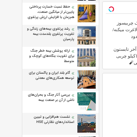
حفظ نسبت خسارت پرداختی
پایین‌تر از میانگین صنعت،
هم‌زمان با افزایش ارزش پرتفوی
ک چربیسوز
رشد پرتفوی بیمه‌های زندگی و
اغرت میکنه/
تقویت پرتفوی بلندمدت بیمه
دود
پارسیان
ا آخر تابستون
ارائه پوشش بیمه خطر جنگ
حداقل 12کیلو چربی
برای تقویت بنگاه‌های کوچک و
متوسط
ی🧨
گام بلند ایران و پاکستان برای
توسعه همکاری‌های معدنی
بررسی آثار جنگ و بحران‌های
ناشی از آن بر صنعت بیمه
نشست هم‌افزایی و تبیین
استانداردهای نظارتی HSE