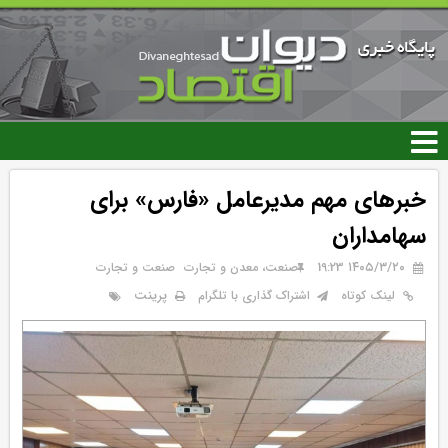
رفتن
به
محتوای
اصلی
خبرهای مهم مدیرعامل «فارس» برای
سهامداران
۱۴۰۵/۳/۲۰ 19:23
صنعت، معدن و تجارت
صنعت و تجارت
پرینت
لینک کوتاه
اشتراک گذاری با تلگرام