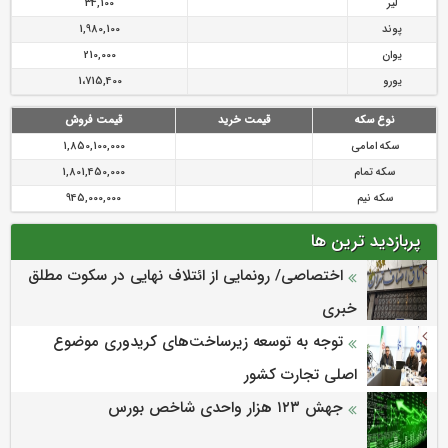
لیر
34,100
پوند
1,980,100
یوان
210,000
یورو
1،715,400
نوع سکه
قیمت خرید
قیمت فروش
سکه امامی
1,850,100,000
سکه تمام
1,801,450,000
سکه نیم
945,000,000
پربازدید ترین ها
اختصاصی/ رونمایی از ائتلاف‌ نهایی در سکوت مطلق
خبری
توجه به توسعه زیرساخت‌های کریدوری موضوع
اصلی تجارت کشور
جهش ۱۲۳ هزار واحدی شاخص بورس