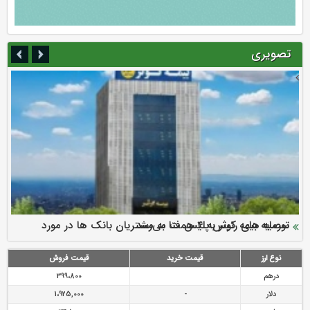
تصویری
سرمایه بیمه کوثر به ۴ همت می‌رسد
نود ثانیه با فولاد سنگان
ارزش سهام عدالت بالا رفت
توصیه های رئیس پلیس فتا به مشتریان بانک ها در مورد
تقدیر دبیرکل سندیکای بیمه گران ایران از اقدامات مدیرعامل بیمه
رازی
پیشگیری از سرقت های مجازی
نوع ارز
قیمت خرید
قیمت فروش
درهم
399،800
دلار
-
1،925,000