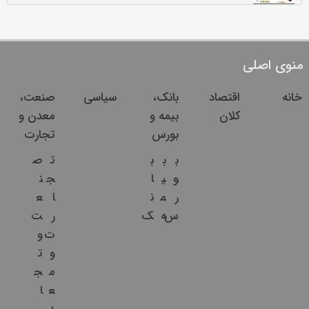
منوی اصلی
خانه
اقتصاد
بانک،
سیاسی
صنعت،
کلان
بیمه و
معدن و
بورس
تجارت
ب
ب
ب
ت
ص
و
ی
ا
ج
ن
ر
م
ن
ا
ع
س
ه
ک
ر
ت
ت
و
و
ت
م
ج
ع
ا