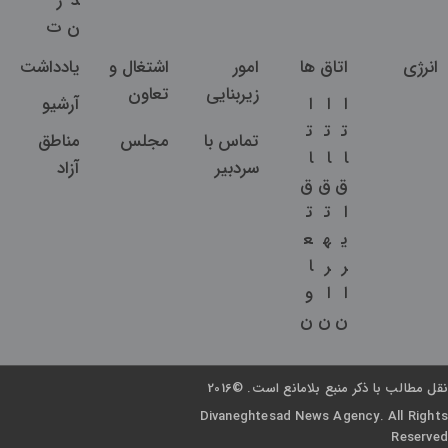
د
ر
ن
ت
انرژی
اتاق ها
امور
اشتغال و
یادداشت
زیربنایی
تعاون
ا
ا
ا
آرشیو
ت
ت
ت
تماس با
مجلس
مناطق
ا
ا
ا
سردبیر
آزاد
ق
ق
ق
ا
ت
ت
ی
ه
ع
ر
ر
ا
ا
ا
و
ن
ن
ن
نقل مطالب با ذکر منبع بلامانع است. ©2016
Divaneghtesad News Agency. All Rights
Reserved