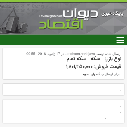
رفتن
به
محتوای
اصلی
ارسال شده توسط
mohsen.nakhjava...
در 17 ژانویه, 2016 - 00:55
نوع بازار:
سکه
سکه تمام
قیمت فروش:
1,801,450,000
برای ارسال دیدگاه
وارد شوید
.
.
.
.
.