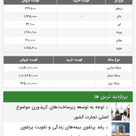
نوع ارز
قیمت خرید
قیمت فروش
درهم
399،800
دلار
-
1،925,000
لیر
34,100
پوند
1,980,100
یوان
210,000
یورو
1،715,400
نوع سکه
قیمت خرید
قیمت فروش
سکه امامی
1,850,100,000
سکه تمام
1,801,450,000
سکه نیم
945,000,000
پربازدید ترین ها
توجه به توسعه زیرساخت‌های کریدوری موضوع
اصلی تجارت کشور
رشد پرتفوی بیمه‌های زندگی و تقویت پرتفوی