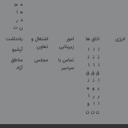
م
ج
ع
ا
د
ر
ن
ت
انرژی
اتاق ها
امور
اشتغال و
یادداشت
زیربنایی
تعاون
ا
ا
ا
آرشیو
ت
ت
ت
تماس با
مجلس
مناطق
ا
ا
ا
سردبیر
آزاد
ق
ق
ق
ا
ت
ت
ی
ه
ع
ر
ر
ا
ا
ا
و
ن
ن
ن