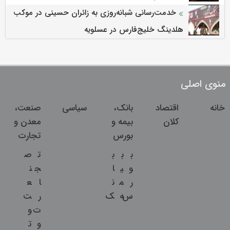
خدمت‌رسانی شبانه‌روزی به زائران حسینی در موکب
هلدینگ خلیج‌فارس در عسلویه
منوی اصلی
خانه
اقتصاد
بانک،
سیاسی
صنعت،
کلان
بیمه و
معدن و
بورس
تجارت
ب
ب
ب
ت
ص
و
ی
ا
ج
ن
ر
م
ن
ا
ع
س
ه
ک
ر
ت
ت
و
و
ت