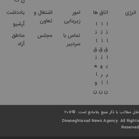
ن
ت
انرژی
اتاق ها
امور
اشتغال و
یادداشت
زیربنایی
تعاون
ا
ا
ا
آرشیو
ت
ت
ت
تماس با
مجلس
مناطق
ا
ا
ا
سردبیر
آزاد
ق
ق
ق
ا
ت
ت
ی
ه
ع
ر
ر
ا
ا
ا
و
ن
ن
ن
نقل مطالب با ذکر منبع بلامانع است. ©2016
Divaneghtesad News Agency. All Rights
Reserved