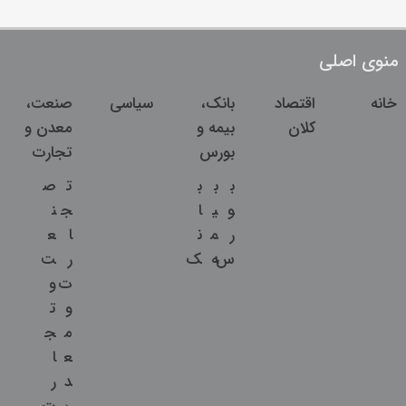
منوی اصلی
خانه
اقتصاد
بانک،
سیاسی
صنعت،
کلان
بیمه و
معدن و
بورس
تجارت
ب
ب
ب
ت
ص
و
ی
ا
ج
ن
ر
م
ن
ا
ع
س
ه
ک
ر
ت
ت
و
و
ت
م
ج
ع
ا
د
ر