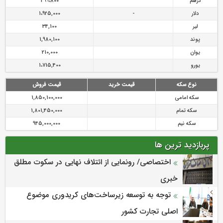
درهم
399،800
دلار
-
1،925,000
لیر
34,100
پوند
1,980,100
یوان
210,000
یورو
1،715,400
نوع سکه
قیمت خرید
قیمت فروش
سکه امامی
1,850,100,000
سکه تمام
1,801,450,000
سکه نیم
945,000,000
پربازدید ترین ها
اختصاصی/ رونمایی از ائتلاف‌ نهایی در سکوت مطلق
خبری
توجه به توسعه زیرساخت‌های کریدوری موضوع
اصلی تجارت کشور