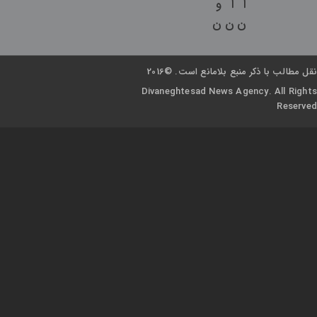
ا
ا
و
ن
ن
ن
نقل مطالب با ذکر منبع بلامانع است. ©2016
Divaneghtesad News Agency. All Rights
Reserved