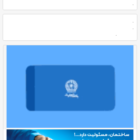
.
.
.
.