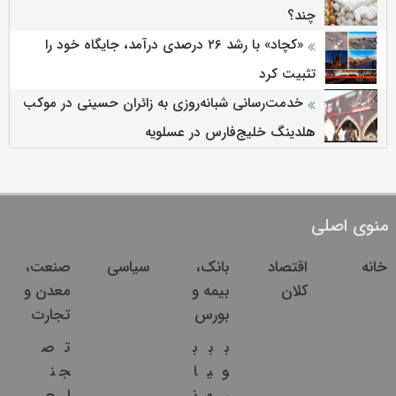
چند؟
«کچاد» با رشد ۲۶ درصدی درآمد، جایگاه خود را
تثبیت کرد
خدمت‌رسانی شبانه‌روزی به زائران حسینی در موکب
هلدینگ خلیج‌فارس در عسلویه
منوی اصلی
خانه
اقتصاد
بانک،
سیاسی
صنعت،
کلان
بیمه و
معدن و
بورس
تجارت
ب
ب
ب
ت
ص
و
ی
ا
ج
ن
ر
م
ن
ا
ع