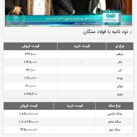
سرمایه بیمه کوثر به ۴ همت می‌رسد
نود ثانیه با فولاد سنگان
ارزش سهام عدالت بالا رفت
توصیه های رئیس پلیس فتا به مشتریان بانک ها در مورد
تقدیر دبیرکل سندیکای بیمه گران ایران از اقدامات مدیرعامل بیمه
رازی
پیشگیری از سرقت های مجازی
نوع ارز
قیمت خرید
قیمت فروش
درهم
399،800
دلار
-
1،925,000
لیر
34,100
پوند
1,980,100
یوان
210,000
یورو
1،715,400
نوع سکه
قیمت خرید
قیمت فروش
سکه امامی
1,850,100,000
سکه تمام
1,801,450,000
سکه نیم
945,000,000