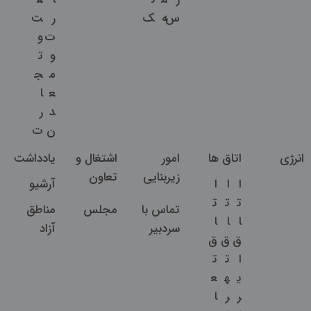
س
ه
ک
ر
ت
ت
و
و
ت
م
ج
ع
ا
د
ر
ن
ت
انرژی
اتاق ها
امور
اشتغال و
یادداشت
زیربنایی
تعاون
ا
ا
ا
آرشیو
ت
ت
ت
تماس با
مجلس
مناطق
ا
ا
ا
سردبیر
آزاد
ق
ق
ق
ا
ت
ت
ی
ه
ع
ر
ر
ا