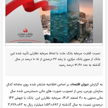
نسبت کفایت سرمایه بانک ملت با لحاظ سرمایه نظارتی تأیید شده این
بانک از سوی بانک مرکزی، با رشد 32 درصدی از 10.18 درصد در سال
گذشته به عدد 13،46 درصد رسید.
به گزارش
دیوان اقتصاد،
بر اساس اطلاعیه منتشر شده روی سامانه کدال
سازمان بورس، پس از تصویب صورت های مالی حسابرسی شده سال
مالی منتهی به 30 اسفند 1403، سرمایه نظارتی این بانک با جهش 143
درصدی نسبت به سال گذشته از 1،530،682 میلیارد ریال به 3،726،083