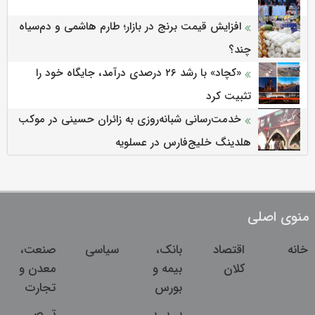
افزایش قیمت برنج در بازار؛ طارم هاشمی و دم‌سیاه
چند؟
«کچاد» با رشد ۲۶ درصدی درآمد، جایگاه خود را
تثبیت کرد
خدمت‌رسانی شبانه‌روزی به زائران حسینی در موکب
هلدینگ خلیج‌فارس در عسلویه
منوی اصلی
خانه
اقتصاد
بانک،
سیاسی
صنعت،
کلان
بیمه و
معدن و
بورس
تجارت
ب
ب
ب
ت
ص