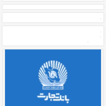
.
.
.
.