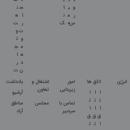
و
ی
ا
ج
ن
ر
م
ن
ا
ع
س
ه
ک
ر
ت
ت
و
و
ت
م
ج
ع
ا
د
ر
ن
ت
انرژی
اتاق ها
امور
اشتغال و
یادداشت
زیربنایی
تعاون
ا
ا
ا
آرشیو
ت
ت
ت
تماس با
مجلس
مناطق
ا
ا
ا
سردبیر
آزاد
ق
ق
ق
ا
ت
ت