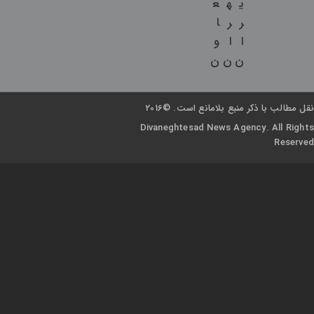
ی
ه
ع
ر
ر
ا
ا
ا
و
ن
ن
ن
نقل مطالب با ذکر منبع بلامانع است. ©2016
Divaneghtesad News Agency. All Rights
Reserved