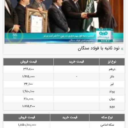
سرمایه بیمه کوثر به ۴ همت می‌رسد
نود ثانیه با فولاد سنگان
ارزش سهام عدالت بالا رفت
توصیه های رئیس پلیس فتا به مشتریان بانک ها در مورد
تقدیر دبیرکل سندیکای بیمه گران ایران از اقدامات مدیرعامل بیمه
رازی
پیشگیری از سرقت های مجازی
نوع ارز
قیمت خرید
قیمت فروش
درهم
399،800
دلار
-
1،925,000
لیر
34,100
پوند
1,980,100
یوان
210,000
یورو
1،715,400
نوع سکه
قیمت خرید
قیمت فروش
سکه امامی
1,850,100,000