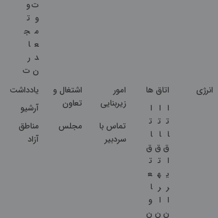
ت
و
و
ت
م
ج
ع
ا
د
ر
ن
ت
انرژی
اتاق ها
امور
اشتغال و
یادداشت
زیربنایی
تعاون
ا
ا
ا
آرشیو
ت
ت
ت
تماس با
مجلس
مناطق
ا
ا
ا
سردبیر
آزاد
ق
ق
ق
ا
ت
ت
ی
ه
ع
ر
ر
ا
ا
ا
و
ن
ن
ن