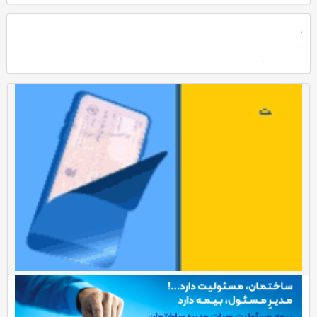
.
.
.