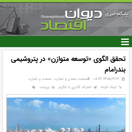
رفتن
به
محتوای
اصلی
تحقق الگوی «توسعه متوازن» در پتروشیمی
بندرامام
۱۴۰۵/۳/۱۲ 08:22
صنعت، معدن و تجارت
صنعت و تجارت
پرینت
لینک کوتاه
اشتراک گذاری با تلگرام