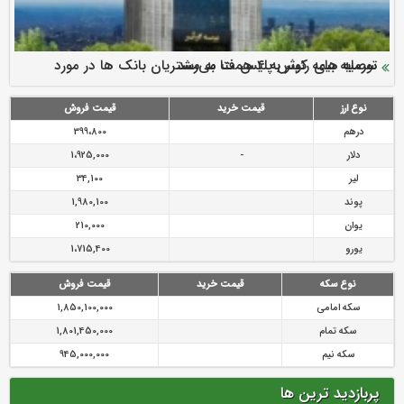
سرمایه بیمه کوثر به ۴ همت می‌رسد
نود ثانیه با فولاد سنگان
ارزش سهام عدالت بالا رفت
توصیه های رئیس پلیس فتا به مشتریان بانک ها در مورد
تقدیر دبیرکل سندیکای بیمه گران ایران از اقدامات مدیرعامل بیمه
رازی
پیشگیری از سرقت های مجازی
نوع ارز
قیمت خرید
قیمت فروش
درهم
399،800
دلار
-
1،925,000
لیر
34,100
پوند
1,980,100
یوان
210,000
یورو
1،715,400
نوع سکه
قیمت خرید
قیمت فروش
سکه امامی
1,850,100,000
سکه تمام
1,801,450,000
سکه نیم
945,000,000
پربازدید ترین ها