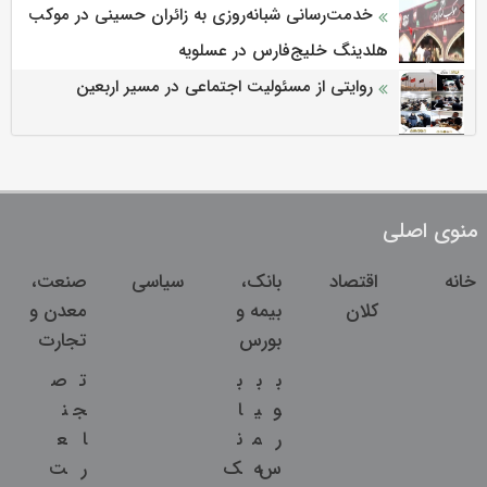
خدمت‌رسانی شبانه‌روزی به زائران حسینی در موکب
هلدینگ خلیج‌فارس در عسلویه
روایتی از مسئولیت اجتماعی در مسیر اربعین
منوی اصلی
خانه
اقتصاد
بانک،
سیاسی
صنعت،
کلان
بیمه و
معدن و
بورس
تجارت
ب
ب
ب
ت
ص
و
ی
ا
ج
ن
ر
م
ن
ا
ع
س
ه
ک
ر
ت