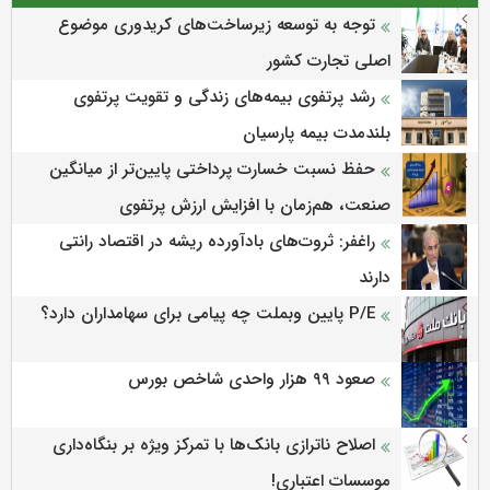
توجه به توسعه زیرساخت‌های کریدوری موضوع
اصلی تجارت کشور
رشد پرتفوی بیمه‌های زندگی و تقویت پرتفوی
بلندمدت بیمه پارسیان
حفظ نسبت خسارت پرداختی پایین‌تر از میانگین
صنعت، هم‌زمان با افزایش ارزش پرتفوی
راغفر: ثروت‌های بادآورده ریشه در اقتصاد رانتی
دارند
P/E پایین وبملت چه پیامی برای سهامداران دارد؟
صعود ۹۹ هزار واحدی شاخص بورس
اصلاح ناترازی بانک‌ها با تمرکز ویژه بر بنگاه‌داری
موسسات اعتباری!