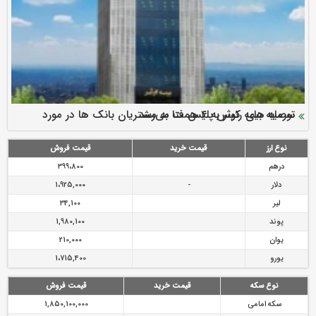
سرمایه بیمه کوثر به ۴ همت می‌رسد
نود ثانیه با فولاد سنگان
ارزش سهام عدالت بالا رفت
توصیه های رئیس پلیس فتا به مشتریان بانک ها در مورد
تقدیر دبیرکل سندیکای بیمه گران ایران از اقدامات مدیرعامل بیمه
رازی
پیشگیری از سرقت های مجازی
نوع ارز
قیمت خرید
قیمت فروش
درهم
399،800
دلار
-
1،925,000
لیر
34,100
پوند
1,980,100
یوان
210,000
یورو
1،715,400
نوع سکه
قیمت خرید
قیمت فروش
سکه امامی
1,850,100,000