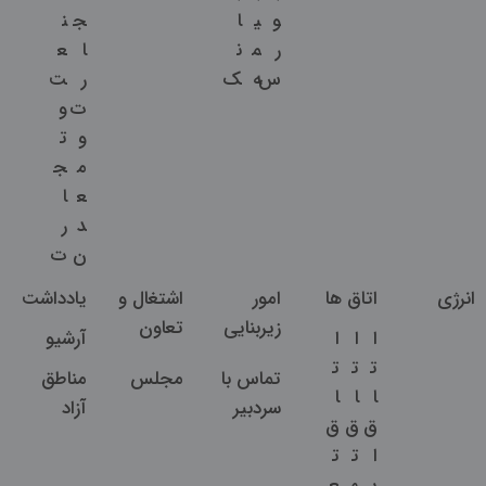
و
ی
ا
ج
ن
ر
م
ن
ا
ع
س
ه
ک
ر
ت
ت
و
و
ت
م
ج
ع
ا
د
ر
ن
ت
انرژی
اتاق ها
امور
اشتغال و
یادداشت
زیربنایی
تعاون
ا
ا
ا
آرشیو
ت
ت
ت
تماس با
مجلس
مناطق
ا
ا
ا
سردبیر
آزاد
ق
ق
ق
ا
ت
ت
ی
ه
ع