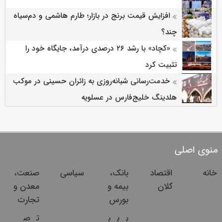
افزایش قیمت برنج در بازار؛ طارم هاشمی و دم‌سیاه
چند؟
«کچاد» با رشد ۲۶ درصدی درآمد، جایگاه خود را
تثبیت کرد
خدمت‌رسانی شبانه‌روزی به زائران حسینی در موکب
هلدینگ خلیج‌فارس در عسلویه
منوی اصلی
خانه
اقتصاد
بانک،
سیاسی
صنعت،
کلان
بیمه و
معدن و
بورس
تجارت
ب
ب
ب
ت
ص