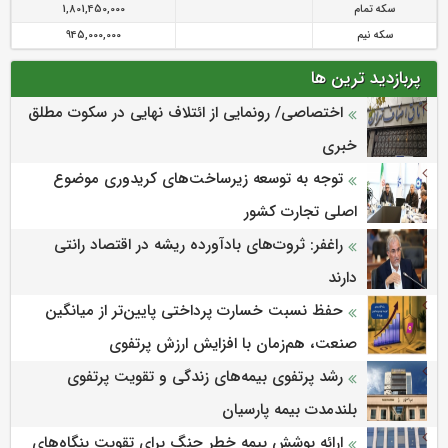
سکه تمام
1,801,450,000
سکه نیم
945,000,000
پربازدید ترین ها
اختصاصی/ رونمایی از ائتلاف‌ نهایی در سکوت مطلق
خبری
توجه به توسعه زیرساخت‌های کریدوری موضوع
اصلی تجارت کشور
راغفر: ثروت‌های بادآورده ریشه در اقتصاد رانتی
دارند
حفظ نسبت خسارت پرداختی پایین‌تر از میانگین
صنعت، هم‌زمان با افزایش ارزش پرتفوی
رشد پرتفوی بیمه‌های زندگی و تقویت پرتفوی
بلندمدت بیمه پارسیان
ارائه پوشش بیمه خطر جنگ برای تقویت بنگاه‌های