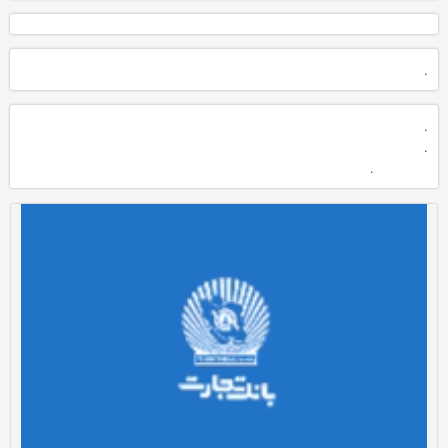
.
.
.
.