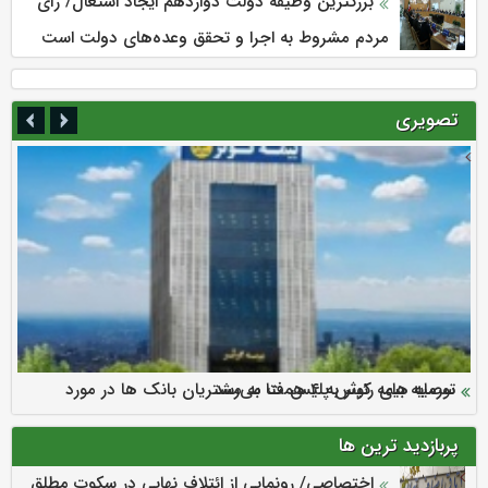
بزرگترین وظیفه دولت دوازدهم ایجاد اشتغال/ رأی
مردم مشروط به اجرا و تحقق وعده‌های دولت است
تصویری
سرمایه بیمه کوثر به ۴ همت می‌رسد
نود ثانیه با فولاد سنگان
ارزش سهام عدالت بالا رفت
توصیه های رئیس پلیس فتا به مشتریان بانک ها در مورد
تقدیر دبیرکل سندیکای بیمه گران ایران از اقدامات مدیرعامل بیمه
رازی
پیشگیری از سرقت های مجازی
پربازدید ترین ها
اختصاصی/ رونمایی از ائتلاف‌ نهایی در سکوت مطلق