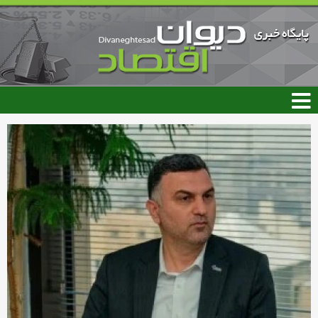
رفتن
به
محتوای
اصلی