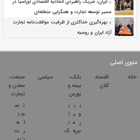
ایران، شریک راهبردی اتحادیه اقتصادی اوراسیا در
مسیر توسعه تجارت و همگرایی منطقه‌ای
بهره‌گیری حداکثری از ظرفیت موافقت‌نامه تجارت
آزاد ایران و روسیه
منوی اصلی
خانه
اقتصاد
بانک،
سیاسی
صنعت،
کلان
بیمه و
معدن و
بورس
تجارت
ب
ب
ب
ت
ص
و
ی
ا
ج
ن
ر
م
ن
ا
ع
س
ه
ک
ر
ت
ت
و