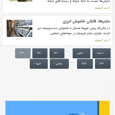
نگرانی‌ها نسبت به مازاد عرضه و ریسک‌های عرضه...
9 ماه 3 هفته
ماینرها، قاتلان خاموش انرژی
در حالی‌که برخی شهرها امسال با خاموشی دست‌وپنجه نرم
کردند، هزاران ماینر غیرمجاز در سوله‌های صنعتی...
9 ماه 3 هفته
…
« ابتدا
‹ قبلی
141
142
143
…
144
145
بعدی ›
انتها »
.
.
.