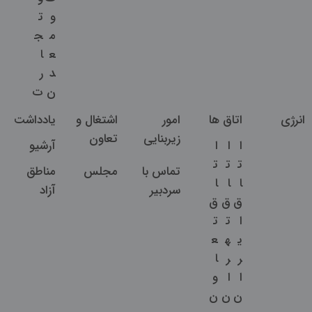
و
ت
م
ج
ع
ا
د
ر
ن
ت
انرژی
اتاق ها
امور
اشتغال و
یادداشت
زیربنایی
تعاون
ا
ا
ا
آرشیو
ت
ت
ت
تماس با
مجلس
مناطق
ا
ا
ا
سردبیر
آزاد
ق
ق
ق
ا
ت
ت
ی
ه
ع
ر
ر
ا
ا
ا
و
ن
ن
ن