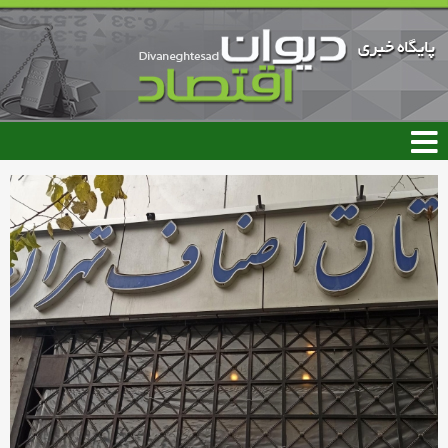
رفتن
به
محتوای
اصلی