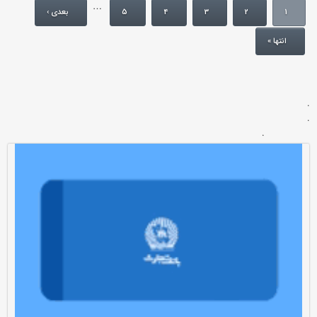
…
1
2
3
4
5
بعدی ›
انتها »
.
.
.