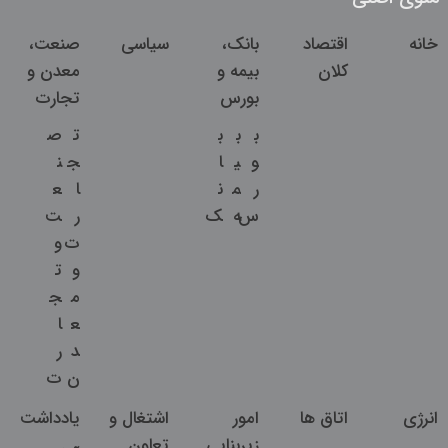
خانه
اقتصاد
بانک،
سیاسی
صنعت،
کلان
بیمه و
معدن و
بورس
تجارت
ب
ب
ب
ت
ص
و
ی
ا
ج
ن
ر
م
ن
ا
ع
س
ه
ک
ر
ت
ت
و
و
ت
م
ج
ع
ا
د
ر
ن
ت
انرژی
اتاق ها
امور
اشتغال و
یادداشت
زیربنایی
تعاون