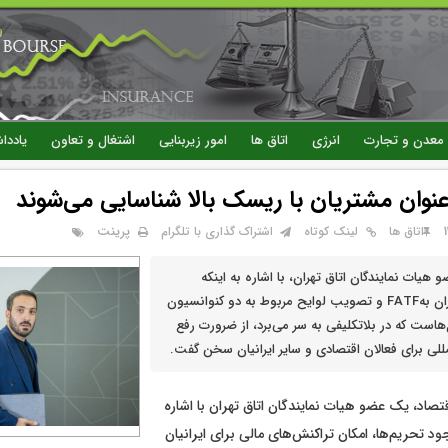
رفتن
به
محتوای
اصلی
معدن و تجارت
انرژی
اتاق ها
امور زیربنایی
اشتغال و تعاون
یاددا
ه‌عنوان مشتریان با ریسک بالا شناسایی می‌شوند
پرینت
اتاق ها
لینک کوتاه
اشتراک گذاری با تلگرام
 هیات نمایندگان اتاق تهران، با اشاره به اینکه
موضوع الحاق ایران بهFATF و تصویب لوایح مربوط به دو کنوانسیون‌
 وCFT سال‌هاست که در بلاتکلیفی به سر می‌برد، از ضرورت رفع
للی برای فعالان اقتصادی و سایر ایرانیان سخن گفت.
تصاد، یک عضو هیات نمایندگان اتاق تهران با اشاره
ود تحریم‌ها، امکان تراکنش‌های مالی برای ایرانیان