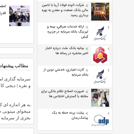
شرکت الوند فولاد آریا با تامین
امضا
مالی بانک صنعت و معدن به بهره
فدرا
برداری رسید
ارائه خدمات صرافي، بيمه و
ليزينگ بانك سرمايه در جزيره
كيش
بیانیه بانک ملت درباره اخبار
اخیر منتشره در رسانه ها
مطالب پیشنهاد
كارت اعتباري، خدمتي نوين از
بانك سرمايه
سرمایه گذاری امن
و نقره | دیجی کال
ضرورت اصلاح نظام بانکی برای
مقابله با گسترش اختلاس ها
به هر اندازه ای ک
میخوای میتونی ط
پشت پرده حمله به یک
بخری از سرمایه 
پیامک‌رسان
محافظت کنی