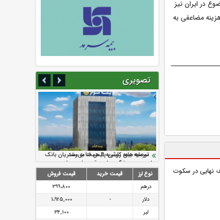
وع در ایران نیز
هزینه مضاعفی به
تصویری
سرمایه بیمه کوثر به ۴ همت می‌رسد
نود ثانیه با فولاد سنگان
ارزش سهام عدالت بالا رفت
تقدیر دبیرکل سندیکای بیمه گران ایران از
توصیه های رئیس پلیس فتا به مشتریان بانک
اقدامات مدیرعامل بیمه رازی
ها در مورد پیشگیری از سرقت های مجازی
ف‌ نهایی در سکوت
نوع ارز
قیمت خرید
قیمت فروش
درهم
399،800
دلار
-
1،925,000
لیر
34,100