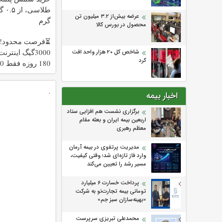
عرضه بیش‌از ۳.۲ میلیون تن
گرم
محصول در بورس کالا
⏳فرصت محدود!!
3000گیگ اینتر
شاخص کل ۲۰ هزار واحد افت
کرد
180 رو
هزارتومان!!
.
اخبار بیمه
برگزاری نشست هم افزایی ستاد
اربعین بیمه ایران و بعثه مقام
معظم رهبری
مدیریت پرتفوی در بیمه آرمان
وارد فاز تازه‌ای شد؛ وقتی کیفیت،
مسیر رشد را تعیین می‌کند
پرداخت خسارت ۶ میلیارد
تومانی بیمه تجارت‌نو به شرکت
«بهینه‌سازان سبز جم»
محمدعلی تبریزی سرپرست