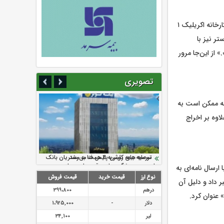
علیرضا خرمی، رئیس شورای اسلامی کار شرکت پلی اکریل اصفهان، در روز یکم اریبهشت‌ماه گفت: کارخانه اکریلیک ۱
لی‌استر نیز با
 از این‌جا مرور
تصویری
نه ممکن است به
اوه بر اخراج
سرمایه بیمه کوثر به ۴ همت می‌رسد
نود ثانیه با فولاد سنگان
ارزش سهام عدالت بالا رفت
تقدیر دبیرکل سندیکای بیمه گران ایران از
توصیه های رئیس پلیس فتا به مشتریان بانک
اقدامات مدیرعامل بیمه رازی
ها در مورد پیشگیری از سرقت های مجازی
ه با ارسال نامه‌ای به
نوع ارز
قیمت خرید
قیمت فروش
رکنان این کارخانه بعد از ۵۵ سال فعالیت خبر داد و دلیل آن
درهم
399،800
 عنوان کرد.
دلار
-
1،925,000
لیر
34,100