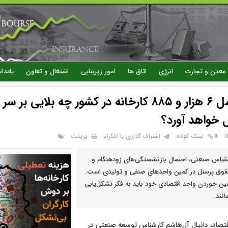
رفتن
به
محتوای
اصلی
معدن و تجارت
انرژی
اتاق ها
امور زیربنایی
اشتغال و تعاون
یاددا
تعطیلی کامل ۶ هزار و ۸۸۵ کارخانه در کشور چه بلایی بر
خواهد آورد؟
پرینت
لینک کوتاه
اشتراک گذاری با تلگرام
 مقیاس صنعتی، احتمال بازنشستگی‌های زودهنگام و
وق پرسنل در کمین واحدهای صنفی و تولیدی است.
مین خوردن واحد اقتصادی خود باید به فکر تشکل‌یابی
انند.
قتصاد، دانیال آل‌هاشم کارشناس توسعه صنعتی در