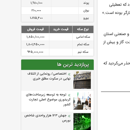
پوند
1,980,100
 نوشت: «گفته شده بود که تعطیلی
یوان
210,000
یورو
1،715,400
نوع سکه
قیمت خرید
قیمت فروش
 و صنعتی استان
سکه امامی
1,850,100,000
ه شرکت گاز و بیش از
سکه تمام
1,801,450,000
سکه نیم
945,000,000
ذر می‌کردید که
پربازدید ترین ها
اختصاصی/ رونمایی از ائتلاف‌
نهایی در سکوت مطلق خبری
توجه به توسعه زیرساخت‌های
کریدوری موضوع اصلی تجارت
کشور
جهش ۱۲۳ هزار واحدی شاخص
بورس