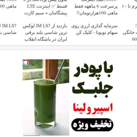
طلاسی، از ۰.۵ گرم تا ۱۰
پرسرعت 6 ماههه فقط
قسط ✅ اینترنت LTE
ماهی 100 هزار تومان
ماهی 100هزارتومان!!
پیشگامان + سیم کارت
رایگان
سرمایه گذاری ارزی روی
بازدید از IM LS7 لوکس
S7
نت خانگی
سهام تویوتا - کلیک کن
ترین شاسی بلند برقی
شاسی بلن
زه فقط 600
ایران در باشگاه انقلاب