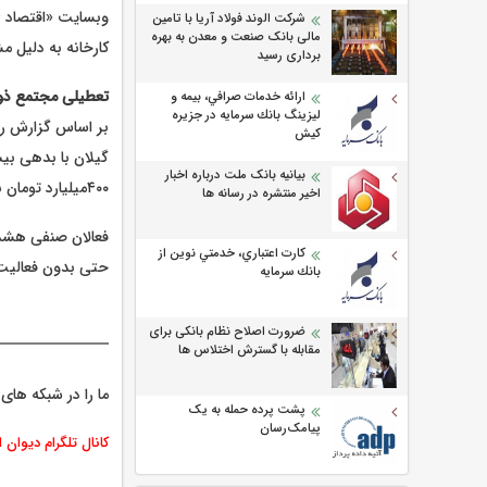
شرکت الوند فولاد آریا با تامین
مالی بانک صنعت و معدن به بهره
کارخانه به دلیل مشکلات ما
برداری رسید
تعطیلی مجتمع ذوب آهن فولاد 
ارائه خدمات صرافي، بيمه و
ليزينگ بانك سرمايه در جزيره
بر اساس گزارش رس
كيش
بیانیه بانک ملت درباره اخبار
۴۰۰‌میلیارد تومان‌ بدهی بانکی در اسفند ۱۴۰۱تعطیل شد.
اخیر منتشره در رسانه ها
فعالان صنفی هشدار
كارت اعتباري، خدمتي نوين از
حتی بدون فعالی
بانك سرمايه
ضرورت اصلاح نظام بانکی برای
مقابله با گسترش اختلاس ها
ما را در شبکه های 
پشت پرده حمله به یک
پیامک‌رسان
کانال تلگرام دیوان 