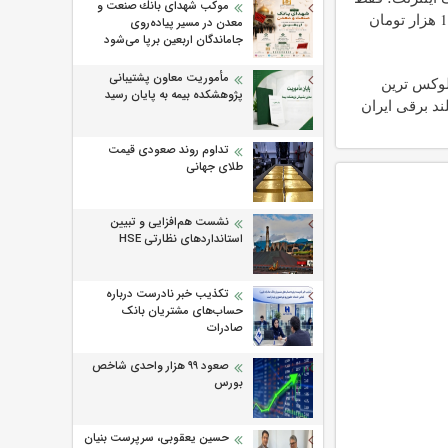
موكب شهدای بانك صنعت و
معدن در مسیر پیاده‌روی
جاماندگان اربعین برپا می‌شود
مأموریت معاون پشتیبانی
IM L لوکس ترین
پژوهشكده بیمه به پایان رسید
د برقی ایران
تداوم روند صعودی قیمت
طلای جهانی
نشست هم‌افزایی و تبیین
استانداردهای نظارتی HSE
تکذیب خبر نادرست درباره
حساب‌های مشتریان بانک
صادرات
صعود ۹۹ هزار واحدی شاخص
بورس
حسین یعقوبی، سرپرست بنیان